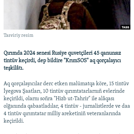
Русский
Українською
Tasviriy resim
QOŞULIÑIZ!
Qırımda 2024 senesi Rusiye quvetçileri 45 qanunsız
tintüv keçirdi, dep bildire "KrımSOS" aq qorçalayıcı
RFE/RS bütün saytları
teşkilâtı.
Aq qorçalayıcılar derc etken malümatqa köre, 15 tintüv
İyegova Şaatları, 10 tintüv qırımtatarlarnıñ evlerinde
keçirildi, olarnı soñra "Hizb ut-Tahrir" ile alâqası
olğanında qabaatladılar, 4 tintüv - jurnalistlerde ve daa
4 tintüv qırımtatar milliy areketiniñ veteranlarında
keçirildi.