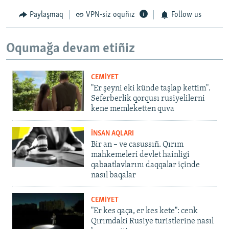
Paylaşmaq
VPN-siz oquñız
Follow us
Oqumağa devam etiñiz
CEMİYET
"Er şeyni eki künde taşlap kettim".
Seferberlik qorqusı rusiyelilerni
kene memleketten quva
İNSAN AQLARI
Bir an – ve casussıñ. Qırım
mahkemeleri devlet hainligi
qabaatlavlarını daqqalar içinde
nasıl baqalar
CEMİYET
"Er kes qaça, er kes kete": cenk
Qırımdaki Rusiye turistlerine nasıl