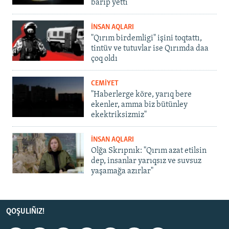
barıp yetti
İNSAN AQLARI
"Qırım birdemligi" işini toqtattı,
tintüv ve tutuvlar ise Qırımda daa
çoq oldı
CEMİYET
"Haberlerge köre, yarıq bere
ekenler, amma biz bütünley
ekektriksizmiz"
İNSAN AQLARI
Olğa Skrıpnık: "Qırım azat etilsin
dep, insanlar yarıqsız ve suvsuz
yaşamağa azırlar"
QOŞULIÑIZ!