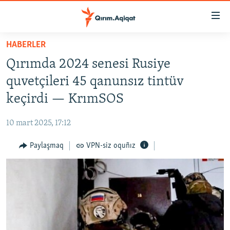
Link
açıqlığı
Esas
HABERLER
mündericege
HABERLER
Qırımda 2024 senesi Rusiye
qaytmaq
SİYASET
Baş
quvetçileri 45 qanunsız tintüv
İQTİSADİYAT
navigatsiyağa
keçirdi — KrımSOS
qaytmaq
CEMİYET
Qıdıruvğa
10 mart 2025, 17:12
MEDENİYET
qaytmaq
Paylaşmaq
VPN-siz oquñız
İNSAN AQLARI
VİDEO
SÜRET
BLOGLAR
FİKİR