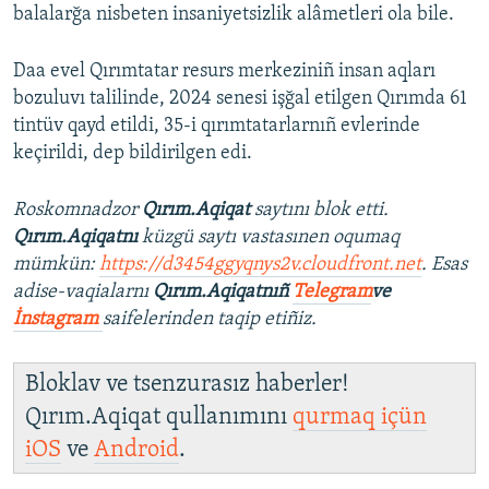
balalarğa nisbeten insaniyetsizlik alâmetleri ola bile.
Daa evel Qırımtatar resurs merkeziniñ insan aqları
bozuluvı talilinde, 2024 senesi işğal etilgen Qırımda 61
tintüv qayd etildi, 35-i qırımtatarlarnıñ evlerinde
keçirildi, dep bildirilgen edi.
Roskomnadzor
Qırım.Aqiqat
saytını blok etti.
Qırım.Aqiqatnı
küzgü saytı vastasınen oqumaq
mümkün:
https://d3454ggyqnys2v.cloudfront.net
. Esas
adise-vaqialarnı
Qırım.Aqiqatnıñ
Telegram
ve
İnstagram
saifelerinden taqip etiñiz.
Bloklav ve tsenzurasız haberler!
Qırım.Aqiqat qullanımını
qurmaq içün
iOS
ve
Android
.