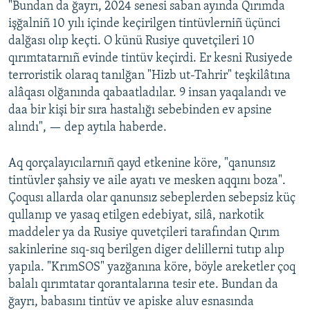
"Bundan da ğayrı, 2024 senesi saban ayında Qırımda
işğalniñ 10 yılı içinde keçirilgen tintüvlerniñ üçünci
dalğası olıp keçti. O künü Rusiye quvetçileri 10
qırımtatarnıñ evinde tintüv keçirdi. Er kesni Rusiyede
terroristik olaraq tanılğan "Hizb ut-Tahrir" teşkilâtına
alâqası olğanında qabaatladılar. 9 insan yaqalandı ve
daa bir kişi bir sıra hastalığı sebebinden ev apsine
alındı", — dep aytıla haberde.
Aq qorçalayıcılarnıñ qayd etkenine köre, "qanunsız
tintüvler şahsiy ve aile ayatı ve mesken aqqını boza".
Çoqusı allarda olar qanunsız sebeplerden sebepsiz küç
qullanıp ve yasaq etilgen edebiyat, silâ, narkotik
maddeler ya da Rusiye quvetçileri tarafından Qırım
sakinlerine sıq-sıq berilgen diger delillerni tutıp alıp
yapıla. "KrımSOS" yazğanına köre, böyle areketler çoq
balalı qırımtatar qorantalarına tesir ete. Bundan da
ğayrı, babasını tintüv ve apiske aluv esnasında