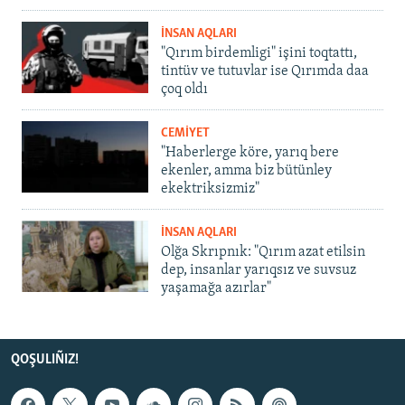
İNSAN AQLARI
"Qırım birdemligi" işini toqtattı,
tintüv ve tutuvlar ise Qırımda daa
çoq oldı
CEMİYET
"Haberlerge köre, yarıq bere
ekenler, amma biz bütünley
ekektriksizmiz"
İNSAN AQLARI
Olğa Skrıpnık: "Qırım azat etilsin
dep, insanlar yarıqsız ve suvsuz
yaşamağa azırlar"
QOŞULIÑIZ!