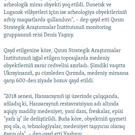
arheologik miras obyekti yoq etildi. Donetsk ve
Русский
Lugansk vilâyetleri içün ise arheologiya obyektleriniñ
arbiy maqsatlarda qullanıluvı", – dep qayd etti Qırım
Українською
Strategik Araştırmalar İnstitutınuñ monitoring
gruppasınıñ reisi Denis Yaşnıy.
QOŞULIÑIZ!
Qayd etilgenine köre, Qırım Strategik Araştırmalar
İnstitutınuñ işğal etilgen topraqlarda medeniy
obyektlerniñ zarar cedvelini azırladı. Şimdiki vaqıtta
RFE/RS bütün saytları
Ukrayinanıñ, şu cümleden Qırımda, medeniy mirasına
qarşı 600-den ziyade bozuv qayd etildi.
"2018 senesi, Hansaraynıñ işi üzerinde çalışqanda,
añladıq ki, Hansaraynıñ restavratsiyası adı altında
aqiqiy maddiy medeniyet, yani dam, freskalar, episi
"yañı iş" ile deñiştirildi. Buña köre, obyektniñ qıymeti
yoq ola, o, tehnologiyalar, medeniyet taşıyıcısı olaraq
ğayıp ola", – dep qayd etti Yashnıy.