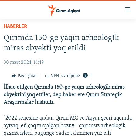
Link
açıqlığı
Esas
HABERLER
mündericege
HABERLER
Qırımda 150-ge yaqın arheologik
qaytmaq
SİYASET
Baş
miras obyekti yoq etildi
İQTİSADİYAT
navigatsiyağa
qaytmaq
30 mart 2024, 14:49
CEMİYET
Qıdıruvğa
MEDENİYET
Paylaşmaq
VPN-siz oquñız
qaytmaq
İNSAN AQLARI
İlhaq etilgen Qırımda 150-ge yaqın arheologik miras
obyektini yoq ettiler, dep haber ete Qırım Strategik
VİDEO
Araştırmalar İnstitutı.
SÜRET
"2022 senesine qadar, Qırım MC ve Aqyar şeeri aqqında
BLOGLAR
aytsaq, eñ çoq tarqalğan bozuv - qanunsız arheologik
FİKİR
qazma işleri, bugünge qadar tahminen yüz elli