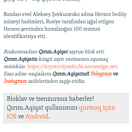
Bundan evel Aleksey Şovkunenko adına Herson bediiy
müzeyi hadimleri, Rusiye tarafından işğal etilgen
Herson şeerinden hırsızlanğan 100 resimni
identifikatsiya etti.
Roskomnadzor
Qırım.Aqiqat
saytını blok etti.
Qırım.Aqiqatnı
küzgü saytı vastasınen oqumaq
mümkün:
https://krymrcriywdcchs.azureedge.net
.
Esas adise-vaqialarnı
Qırım.Aqiqatnıñ
Telegram
ve
İnstagram
saifelerinden taqip etiñiz.
Bloklav ve tsenzurasız haberler!
Qırım.Aqiqat qullanımını
qurmaq içün
iOS
ve
Android
.