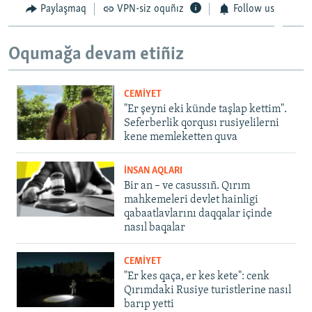
Paylaşmaq
VPN-siz oquñız
Follow us
Oqumağa devam etiñiz
CEMİYET
"Er şeyni eki künde taşlap kettim".
Seferberlik qorqusı rusiyelilerni
kene memleketten quva
İNSAN AQLARI
Bir an – ve casussıñ. Qırım
mahkemeleri devlet hainligi
qabaatlavlarını daqqalar içinde
nasıl baqalar
CEMİYET
"Er kes qaça, er kes kete": cenk
Qırımdaki Rusiye turistlerine nasıl
barıp yetti