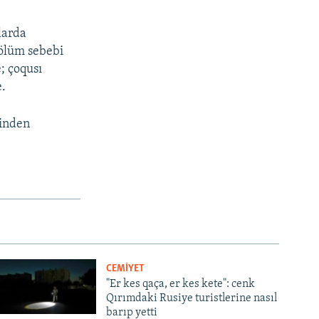
nlarda
 ölüm sebebi
; çoqusı
e.
binden
CEMİYET
"Er kes qaça, er kes kete": cenk
Qırımdaki Rusiye turistlerine nasıl
barıp yetti