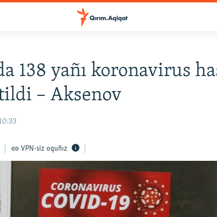
a 138 yañı koronavirus ha
tildi – Aksenov
10:33
VPN-siz oquñız