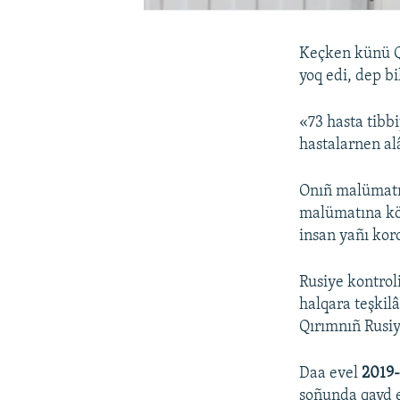
Keçken künü Qı
yoq edi, dep bi
«73 hasta tibb
hastalarnen al
Onıñ malümatın
malümatına kör
insan yañı koro
Rusiye kontrol
halqara teşkil
Qırımnıñ Rusiye
Daa evel
2019
soñunda qayd e