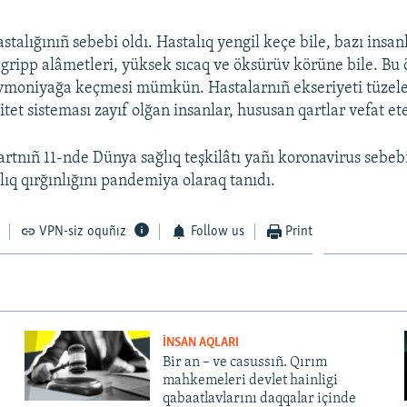
stalığınıñ sebebi oldı. Hastalıq yengil keçe bile, bazı insa
gripp alâmetleri, yüksek sıcaq ve öksürüv körüne bile. Bu
vmoniyağa keçmesi mümkün. Hastalarnıñ ekseriyeti tüzele
et sisteması zayıf olğan insanlar, hususan qartlar vefat et
rtnıñ 11-nde Dünya sağlıq teşkilâtı yañı koronavirus sebe
lıq qırğınlığını pandemiya olaraq tanıdı.
VPN-siz oquñız
Follow us
Print
İNSAN AQLARI
Bir an – ve casussıñ. Qırım
mahkemeleri devlet hainligi
qabaatlavlarını daqqalar içinde