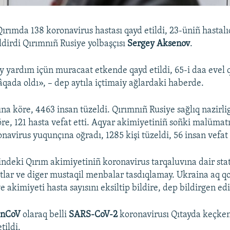
rımda 138 koronavirus hastası qayd etildi, 23-üniñ hastalı
ldirdi Qırımnıñ Rusiye yolbaşçısı
Sergey Aksenov
.
iy yardım içün muracaat etkende qayd etildi, 65-i daa evel 
âqada oldı», – dep aytıla içtimaiy ağlardaki haberde.
a köre, 4463 insan tüzeldi. Qırımnıñ Rusiye sağlıq nazirli
e, 121 hasta vefat etti. Aqyar akimiyetiniñ soñki malümatı
navirus yuqunçına oğradı, 1285 kişi tüzeldi, 56 insan vefat 
indeki Qırım akimiyetiniñ koronavirus tarqaluvına dair stat
âtlar ve diger mustaqil menbalar tasdıqlamay. Ukraina aq qo
 akimiyeti hasta sayısını eksiltip bildire, dep bildirgen edi
-nCoV
olaraq belli
SARS-CoV-2
koronavirusı Qıtayda keçken
tildi.