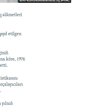
q alâmetleri
qayd etilgen
giniñ
na köre, 1976
etti.
istikasını
rçalayıcıları
.
 yılnıñ