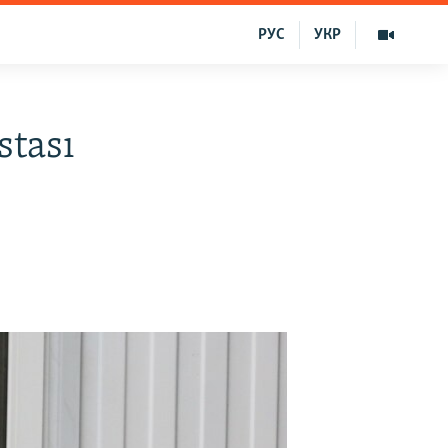
РУС
УКР
stası