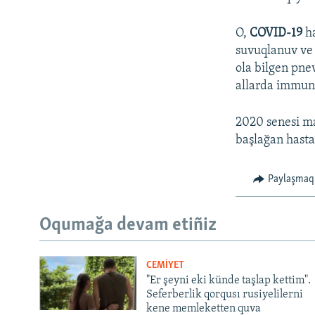
O,
COVID-19
ha
suvuqlanuv ve 
ola bilgen pne
allarda immunit
2020 senesi ma
başlağan hasta
Paylaşmaq
Oqumağa devam etiñiz
CEMİYET
"Er şeyni eki künde taşlap kettim".
Seferberlik qorqusı rusiyelilerni
kene memleketten quva