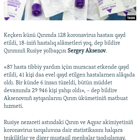
Русский
Українською
Keçken künü Qırımda 128 koronavirus hastası qayd
QOŞULIÑIZ!
etildi, 18-iniñ hastalıq alâmetleri yoq, dep bildire
Qırımnıñ Rusiye yolbaşçısı
Sergey Aksenov
.
«87 hasta tibbiy yardım içün muracaat etkende qayd
RFE/RS bütün saytları
etildi, 41 kişi daa evel qayd etilgen hastalarnen alâqada
oldı. Bir künde 6 insan tüzeldi, bütün müddet
devamında 29 946 kişi yahşı oldı», – dep bildire
Aksenovnıñ aytqanlarını Qırım ükümetiniñ matbuat
hızmeti.
Rusiye nezareti astındaki Qırım ve Aqyar akimiyetiniñ
koronavirus tarqaluvına dair statistikasını halqara
teşkilâtlar ve diger mustaqil menbalar tasdıqlamay.