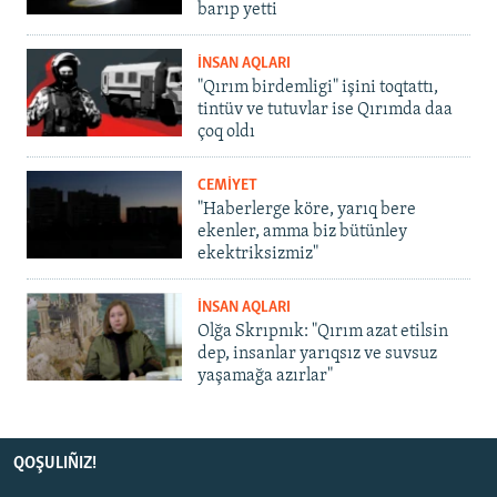
barıp yetti
İNSAN AQLARI
"Qırım birdemligi" işini toqtattı,
tintüv ve tutuvlar ise Qırımda daa
çoq oldı
CEMİYET
"Haberlerge köre, yarıq bere
ekenler, amma biz bütünley
ekektriksizmiz"
İNSAN AQLARI
Olğa Skrıpnık: "Qırım azat etilsin
dep, insanlar yarıqsız ve suvsuz
yaşamağa azırlar"
QOŞULIÑIZ!