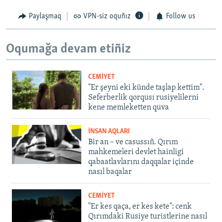
Paylaşmaq
VPN-siz oquñız
Follow us
Oqumağa devam etiñiz
CEMİYET
"Er şeyni eki künde taşlap kettim".
Seferberlik qorqusı rusiyelilerni
kene memleketten quva
İNSAN AQLARI
Bir an – ve casussıñ. Qırım
mahkemeleri devlet hainligi
qabaatlavlarını daqqalar içinde
nasıl baqalar
CEMİYET
"Er kes qaça, er kes kete": cenk
Qırımdaki Rusiye turistlerine nasıl