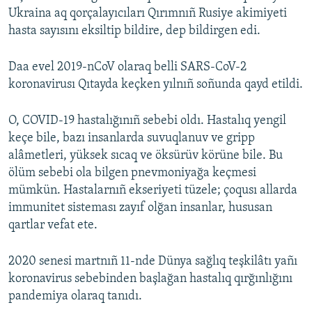
Ukraina aq qorçalayıcıları Qırımnıñ Rusiye akimiyeti
hasta sayısını eksiltip bildire, dep bildirgen edi.
Daa evel 2019-nCoV olaraq belli SARS-CoV-2
koronavirusı Qıtayda keçken yılnıñ soñunda qayd etildi.
O, COVID-19 hastalığınıñ sebebi oldı. Hastalıq yengil
keçe bile, bazı insanlarda suvuqlanuv ve gripp
alâmetleri, yüksek sıcaq ve öksürüv körüne bile. Bu
ölüm sebebi ola bilgen pnevmoniyağa keçmesi
mümkün. Hastalarnıñ ekseriyeti tüzele; çoqusı allarda
immunitet sisteması zayıf olğan insanlar, hususan
qartlar vefat ete.
2020 senesi martnıñ 11-nde Dünya sağlıq teşkilâtı yañı
koronavirus sebebinden başlağan hastalıq qırğınlığını
pandemiya olaraq tanıdı.