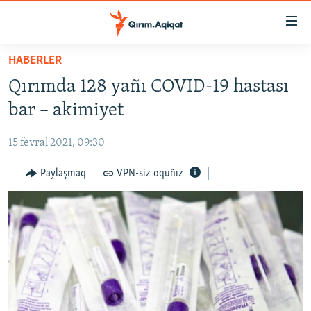
Link
açıqlığı
Esas
HABERLER
mündericege
HABERLER
Qırımda 128 yañı COVID-19 hastası
qaytmaq
SİYASET
Baş
bar – akimiyet
İQTİSADİYAT
navigatsiyağa
qaytmaq
15 fevral 2021, 09:30
CEMİYET
Qıdıruvğa
MEDENİYET
Paylaşmaq
VPN-siz oquñız
qaytmaq
İNSAN AQLARI
VİDEO
SÜRET
BLOGLAR
FİKİR