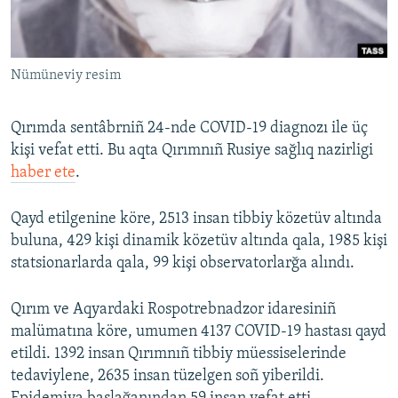
Русский
Українською
Nümüneviy resim
QOŞULIÑIZ!
Qırımda sentâbrniñ 24-nde COVID-19 diagnozı ile üç
kişi vefat etti. Bu aqta Qırımnıñ Rusiye sağlıq nazirligi
haber ete
.
RFE/RS bütün saytları
Qayd etilgenine köre, 2513 insan tibbiy közetüv altında
buluna, 429 kişi dinamik közetüv altında qala, 1985 kişi
statsionarlarda qala, 99 kişi observatorlarğa alındı.
Qırım ve Aqyardaki Rospotrebnadzor idaresiniñ
malümatına köre, umumen 4137 COVID-19 hastası qayd
etildi. 1392 insan Qırımnıñ tibbiy müessiselerinde
tedaviylene, 2635 insan tüzelgen soñ yiberildi.