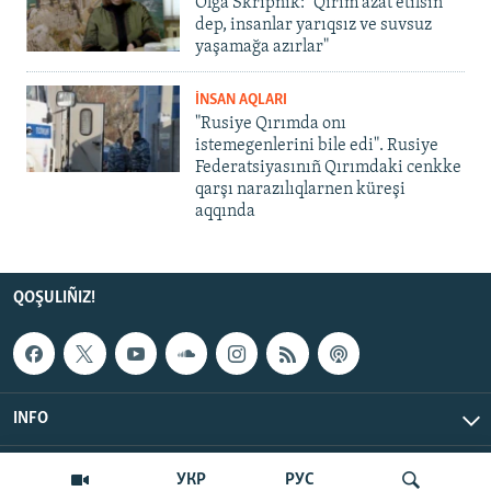
Olğa Skrıpnık: "Qırım azat etilsin
dep, insanlar yarıqsız ve suvsuz
yaşamağa azırlar"
İNSAN AQLARI
"Rusiye Qırımda onı
istemegenlerini bile edi". Rusiye
Federatsiyasınıñ Qırımdaki cenkke
qarşı narazılıqlarnen küreşi
aqqında
QOŞULIÑIZ!
INFO
© Qırım.Aqiqat, 2026 | All Rights Reserved.
УКР
РУС