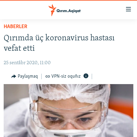
Link
açıqlığı
Esas
HABERLER
mündericege
HABERLER
Qırımda üç koronavirus hastası
qaytmaq
SİYASET
Baş
vefat etti
İQTİSADİYAT
navigatsiyağa
qaytmaq
25 sentâbr 2020, 11:00
CEMİYET
Qıdıruvğa
MEDENİYET
Paylaşmaq
VPN-siz oquñız
qaytmaq
İNSAN AQLARI
VİDEO
SÜRET
BLOGLAR
FİKİR