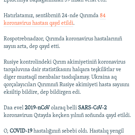
Epidemiya başlağanından 59 insan vefat etti.
Hatırlatamız, ​sentâbrniñ 24-nde Qırımda
84
koronavirus hastası qayd etildi
.
Rospotrebnadzor, Qırımda koronavirus hastalarınıñ
sayısı arta, dep qayd etti.
Rusiye kontrolindeki Qırım akimiyetiniñ koronavirus
tarqaluvına dair statistikasını halqara teşkilâtlar ve
diger mustaqil menbalar tasdıqlamay. Ukraina aq
qorçalayıcıları Qırımnıñ Rusiye akimiyeti hasta sayısını
eksiltip bildire, dep bildirgen edi.
Daa evel
2019-nCoV
olaraq belli
SARS-CoV-2
koronavirusı Qıtayda keçken yılnıñ soñunda qayd etildi.
O,
COVID-19
hastalığınıñ sebebi oldı. Hastalıq yengil