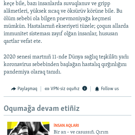
keçe bile, bazı insanlarda suvuqlanuv ve gripp
alâmetleri, yüksek sıcaq ve öksürüv körüne bile. Bu
ölüm sebebi ola bilgen pnevmoniyağa keçmesi
mümkün. Hastalarnıñ ekseriyeti tüzele; çoqusı allarda
immunitet sisteması zayıf olğan insanlar, hususan
qartlar vefat ete.
2020 senesi martnıñ 11-nde Dünya sağlıq teşkilâtı yañı
koronavirus sebebinden başlağan hastalıq qırğınlığını
pandemiya olaraq tanıdı.
Paylaşmaq
VPN-siz oquñız
Follow us
Oqumağa devam etiñiz
İNSAN AQLARI
Bir an – ve casussıñ. Qırım