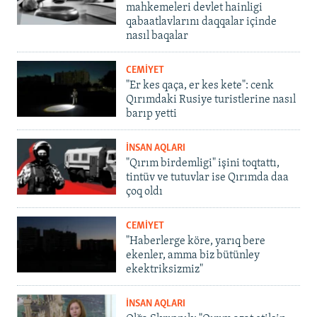
mahkemeleri devlet hainligi
qabaatlavlarını daqqalar içinde
nasıl baqalar
CEMİYET
"Er kes qaça, er kes kete": cenk
Qırımdaki Rusiye turistlerine nasıl
barıp yetti
İNSAN AQLARI
"Qırım birdemligi" işini toqtattı,
tintüv ve tutuvlar ise Qırımda daa
çoq oldı
CEMİYET
"Haberlerge köre, yarıq bere
ekenler, amma biz bütünley
ekektriksizmiz"
İNSAN AQLARI