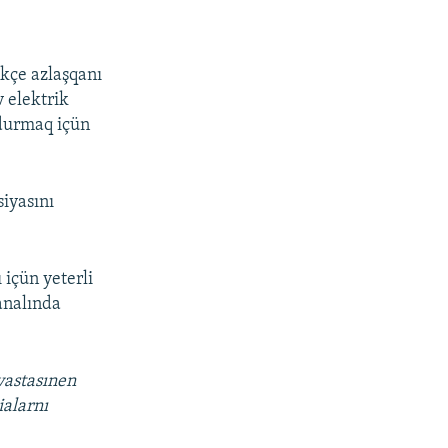
ikçe azlaşqanı
v elektrik
ldurmaq içün
iyasını
 içün yeterli
analında
vastasınen
ialarnı