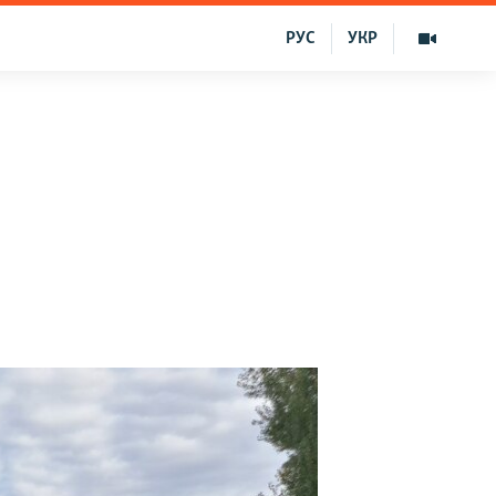
РУС
УКР