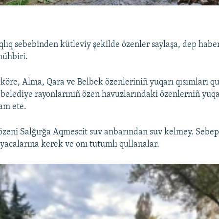
lıq sebebinden kütleviy şekilde özenler saylaşa, dep haber
mühbiri.
 köre, Alma, Qara ve Belbek özenleriniñ yuqarı qısımları qu
belediye rayonlarınıñ özen havuzlarındaki özenlerniñ yuqar
am ete.
özeni Salğırğa Aqmescit suv anbarından suv kelmey. Sebep
iyacalarına kerek ve onı tutumlı qullanalar.