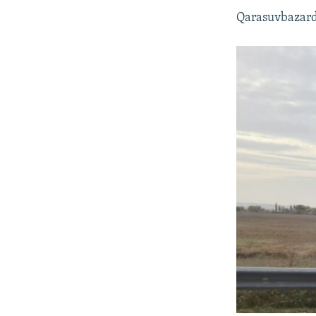
Qarasuvbazarda