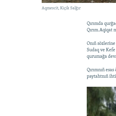
Aqmescit, Kiçik Salğır
Qırımda qurğaq
Qırım.Aqiqat 
Onıñ sözlerine
Sudaq ve Kefe 
qurumağa dev
Qırımnıñ esas 
paytahtnıñ iht