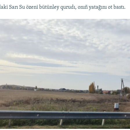
ki Sarı Su özeni bütünley qurudı, onıñ yatağını ot bastı.