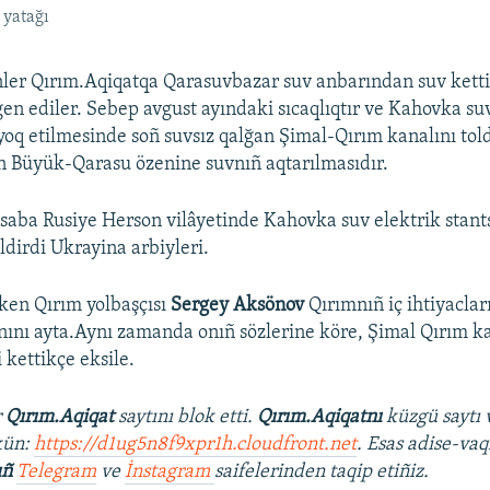
 yatağı
inler Qırım.Aqiqatqa Qarasuvbazar suv anbarından suv kett
gen ediler. Sebep avgust ayındaki sıcaqlıqtır ve Kahovka su
 yoq etilmesinde soñ suvsız qalğan Şimal-Qırım kanalını to
n Büyük-Qarasu özenine suvnıñ aqtarılmasıdır.
saba Rusiye Herson vilâyetinde Kahovka suv elektrik stants
ildirdi Ukrayina arbiyleri.
tken Qırım yolbaşçısı
Sergey Aksönov
Qırımnıñ iç ihtiyacları
nını ayta.Aynı zamanda onıñ sözlerine köre, Şimal Qırım k
 kettikçe eksile.
r
Qırım.Aqiqat
saytını blok etti.
Qırım.Aqiqatnı
küzgü saytı 
kün:
https://d1ug5n8f9xpr1h.cloudfront.net
. Esas adise-vaq
ıñ
Telegram
ve
İnstagram
saifelerinden taqip etiñiz.