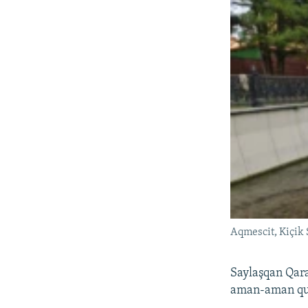
Aqmescit, Kiçik 
Saylaşqan Qar
aman-aman qur