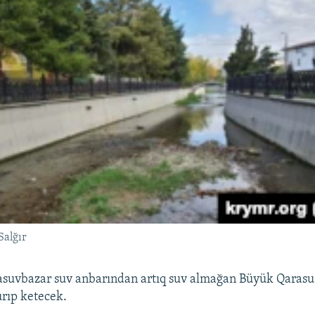
Salğır
asuvbazar suv anbarından artıq suv almağan Büyük Qarasu
ıp ketecek.