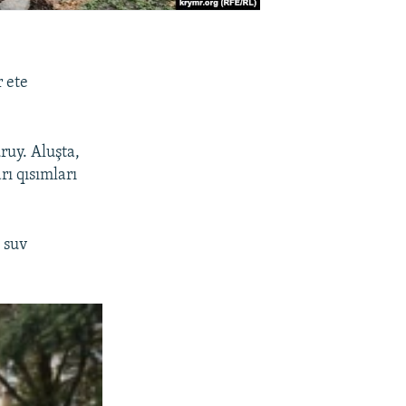
 ete
ruy. Aluşta,
ı qısımları
 suv