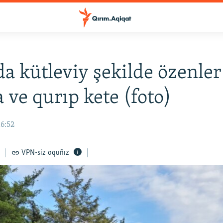
a kütleviy şekilde özenler
a ve qurıp kete (foto)
16:52
VPN-siz oquñız