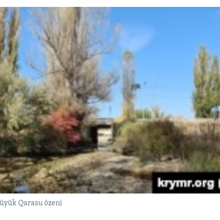
üyük Qarasu özeni