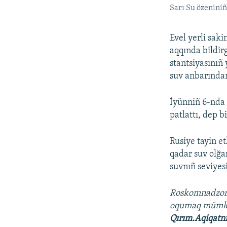
Sarı Su özeniniñ
Evel yerli sak
aqqında bildir
stantsiyasınıñ
suv anbarında
İyünniñ 6-nda 
patlattı, dep b
Rusiye tayin e
qadar suv olğa
suvnıñ seviyesi
Roskomnadzo
oqumaq müm
Qırım.Aqiqatn