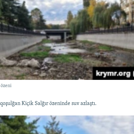
 özeni
qoşulğan Kiçik Salğır özeninde suv azlaştı.