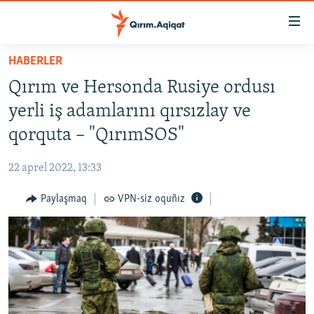
Link
açıqlığı
Esas
HABERLER
mündericege
HABERLER
Qırım ve Hersonda Rusiye ordusı
qaytmaq
SİYASET
Baş
yerli iş adamlarını qırsızlay ve
İQTİSADİYAT
navigatsiyağa
qorquta – "QırımSOS"
qaytmaq
CEMİYET
Qıdıruvğa
22 aprel 2022, 13:33
MEDENİYET
qaytmaq
Paylaşmaq
VPN-siz oquñız
İNSAN AQLARI
VİDEO
SÜRET
BLOGLAR
FİKİR