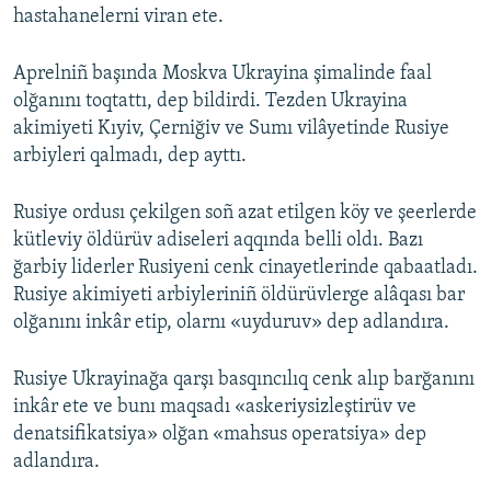
hastahanelerni viran ete.
Aprelniñ başında Moskva Ukrayina şimalinde faal
olğanını toqtattı, dep bildirdi. Tezden Ukrayina
akimiyeti Kıyiv, Çerniğiv ve Sumı vilâyetinde Rusiye
arbiyleri qalmadı, dep ayttı.
Rusiye ordusı çekilgen soñ azat etilgen köy ve şeerlerde
kütleviy öldürüv adiseleri aqqında belli oldı. Bazı
ğarbiy liderler Rusiyeni cenk cinayetlerinde qabaatladı.
Rusiye akimiyeti arbiyleriniñ öldürüvlerge alâqası bar
olğanını inkâr etip, olarnı «uyduruv» dep adlandıra.
Rusiye Ukrayinağa qarşı basqıncılıq cenk alıp barğanını
inkâr ete ve bunı maqsadı «askeriysizleştirüv ve
denatsifikatsiya» olğan «mahsus operatsiya» dep
adlandıra.