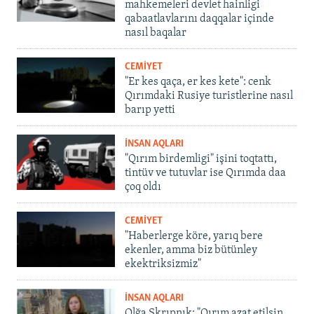
mahkemeleri devlet hainligi
qabaatlavlarını daqqalar içinde
nasıl baqalar
CEMİYET
"Er kes qaça, er kes kete": cenk
Qırımdaki Rusiye turistlerine nasıl
barıp yetti
İNSAN AQLARI
"Qırım birdemligi" işini toqtattı,
tintüv ve tutuvlar ise Qırımda daa
çoq oldı
CEMİYET
"Haberlerge köre, yarıq bere
ekenler, amma biz bütünley
ekektriksizmiz"
İNSAN AQLARI
Olğa Skrıpnık: "Qırım azat etilsin