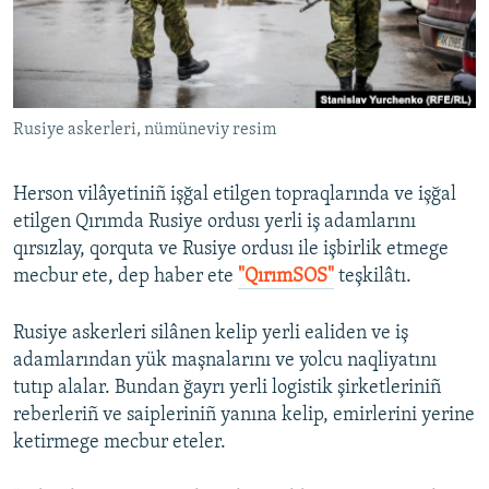
Русский
Українською
Rusiye askerleri, nümüneviy resim
QOŞULIÑIZ!
Herson vilâyetiniñ işğal etilgen topraqlarında ve işğal
etilgen Qırımda Rusiye ordusı yerli iş adamlarını
RFE/RS bütün saytları
qırsızlay, qorquta ve Rusiye ordusı ile işbirlik etmege
mecbur ete, dep haber ete
"QırımSOS"
teşkilâtı.
Rusiye askerleri silânen kelip yerli ealiden ve iş
adamlarından yük maşnalarını ve yolcu naqliyatını
tutıp alalar. Bundan ğayrı yerli logistik şirketleriniñ
reberleriñ ve saipleriniñ yanına kelip, emirlerini yerine
ketirmege mecbur eteler.