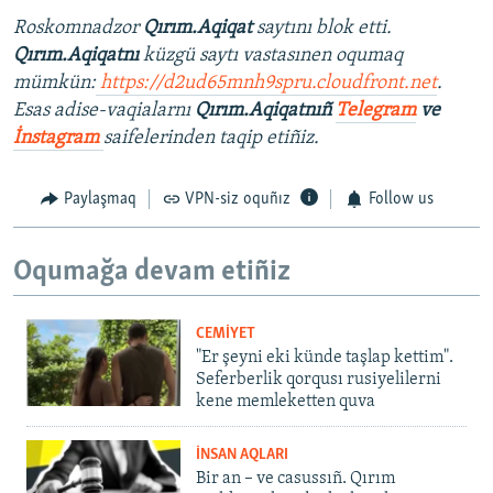
Roskomnadzor
Qırım.Aqiqat
saytını blok etti.
Qırım.Aqiqatnı
küzgü saytı vastasınen oqumaq
mümkün:
https://d2ud65mnh9spru.cloudfront.net
.
Esas adise-vaqialarnı
Qırım.Aqiqatnıñ
Telegram
ve
İnstagram
saifelerinden taqip etiñiz.
Paylaşmaq
VPN-siz oquñız
Follow us
Oqumağa devam etiñiz
CEMİYET
"Er şeyni eki künde taşlap kettim".
Seferberlik qorqusı rusiyelilerni
kene memleketten quva
İNSAN AQLARI
Bir an – ve casussıñ. Qırım