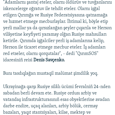
"Adamlarnı şantaj eteler, olarnı öldürüv ve tuvğanlarını
iskencelerge oğratuv ile tehdit eteler. Olarnı işğal
etilgen Qırımğa ve Rusiye Federatsiyasına qatnamağa
ve hızmet etmege mecburlaylar. İhtimal ki, böyle etip
yerli mallar ya da qırsızlanğan şeyler çıqarıla ve Herson
vilâyetine keyfiyeti yaramay olğan Rusiye mahsulları
ketirile. Qırımda işğalciler yerli iş adamlarına kelip,
Herson ile ticaret etmege mecbur eteler. İş adamları
red etseler, olarnı qorqutalar", - dedi "QırımSOS"
idaresiniñ reisi
Denis Savçenko.
Bunı tasdıqlağan mustaqil malümat şimdilik yoq.
Ukrayinağa qarşı Rusiye silâlı ücümi fevralniñ 24-nden
sabadan berli devam ete. Rusiye ordusı arbiy ve
vatandaş infrastrukturasınıñ esas obyektlerine avadan
darbe endire, uçaq alanları, arbiy bölük, cermay
bazaları, yaqıt stantsiyaları, kilse, mektep ve