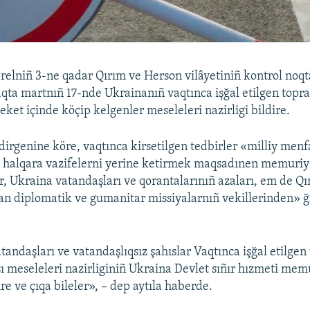
relniñ 3-ne qadar Qırım ve Herson vilâyetiniñ kontrol noqt
 aqta martnıñ 17-nde Ukrainanıñ vaqtınca işğal etilgen topra
ket içinde köçip kelgenler meseleleri nazirligi bildire.
ldirgenine köre, vaqtınca kirsetilgen tedbirler «milliy menf
 halqara vazifelerni yerine ketirmek maqsadınen memuriy
r, Ukraina vatandaşları ve qorantalarınıñ azaları, em de Qı
n diplomatik ve gumanitar missiyalarnıñ vekillerinden» ğa
tandaşları ve vatandaşlıqsız şahıslar Vaqtınca işğal etilgen
sı meseleleri nazirliginiñ Ukraina Devlet sıñır hızmeti me
re ve çıqa bileler», – dep aytıla haberde.