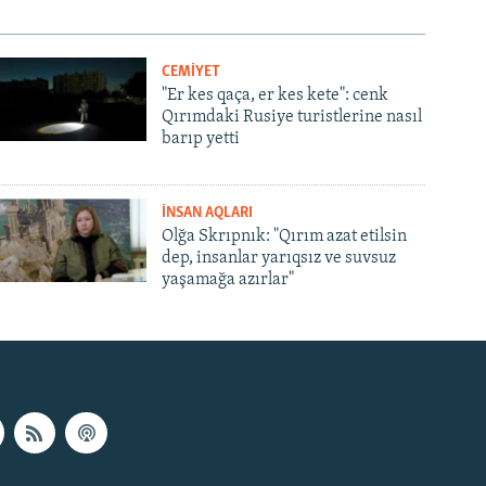
CEMİYET
"Er kes qaça, er kes kete": cenk
Qırımdaki Rusiye turistlerine nasıl
barıp yetti
İNSAN AQLARI
Olğa Skrıpnık: "Qırım azat etilsin
dep, insanlar yarıqsız ve suvsuz
yaşamağa azırlar"