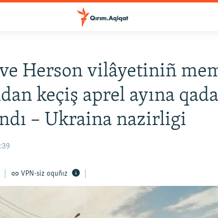
ve Herson vilâyetiniñ me
ndan keçiş aprel ayına qad
andı – Ukraina nazirligi
:39
VPN-siz oquñız