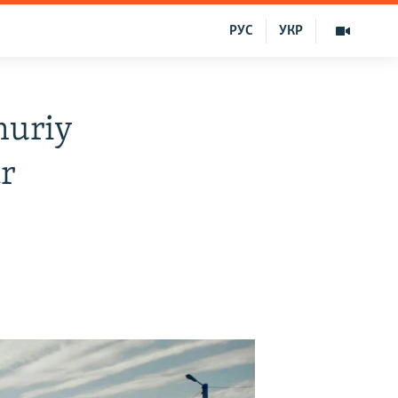
РУС
УКР
muriy
ar