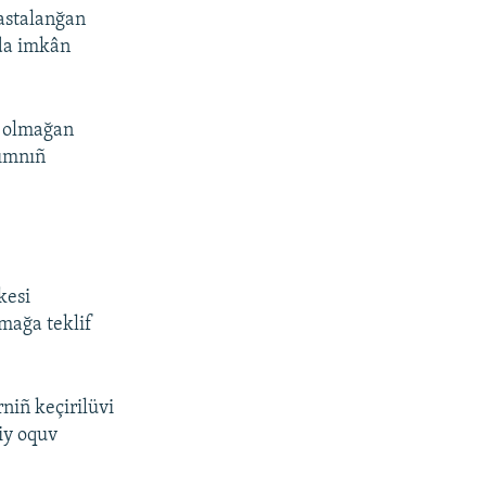
hastalanğan
 da imkân
d olmağan
rımnıñ
kesi
mağa teklif
niñ keçirilüvi
iy oquv