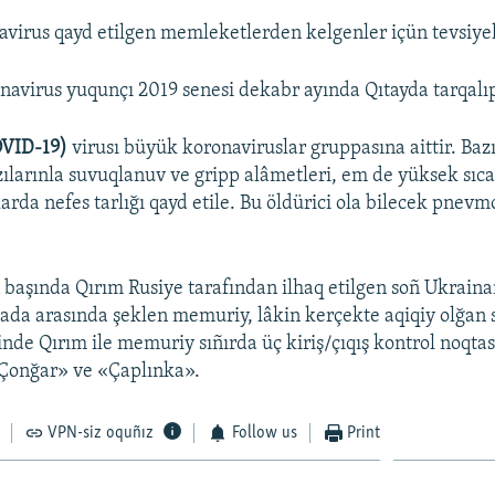
virus qayd etilgen memleketlerden kelgenler içün tevsiyele
onavirus yuqunçı 2019 senesi dekabr ayında Qıtayda tarqalıp
OVID-19)
virusı büyük koronaviruslar gruppasına aittir. Bazı
zılarınla suvuqlanuv ve gripp alâmetleri, em de yüksek sıc
larda nefes tarlığı qayd etile. Bu öldürici ola bilecek pnev
 başında Qırım Rusiye tarafından ilhaq etilgen soñ Ukraina
mada arasında şeklen memuriy, lâkin kerçekte aqiqiy olğan s
nde Qırım ile memuriy sıñırda üç kiriş/çıqış kontrol noqtası
Çonğar» ve «Çaplınka».
VPN-siz oquñız
Follow us
Print