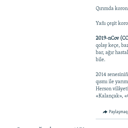
Qırımda korona
Yañı çeşit kor
2019-nCov (C
qolay keçe, ba
bar, ağır hasta
bile.
2014 senesiniñ
qısmı ile yarı
Herson vilâyeti
«Kalançak», «
Paylaşmaq