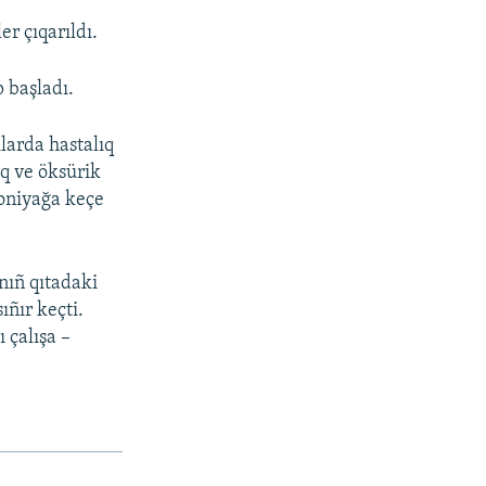
r çıqarıldı.
 başladı.
larda hastalıq
aq ve öksürik
moniyağa keçe
nıñ qıtadaki
ıñır keçti.
 çalışa –