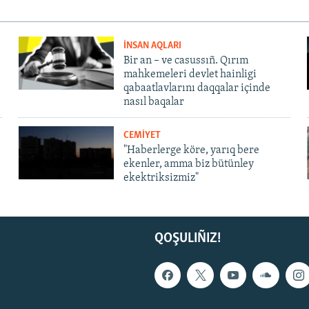
İNSAN AQLARI
Bir an – ve casussıñ. Qırım
mahkemeleri devlet hainligi
qabaatlavlarını daqqalar içinde
nasıl baqalar
CEMİYET
"Haberlerge köre, yarıq bere
ekenler, amma biz bütünley
ekektriksizmiz"
QOŞULIÑIZ!