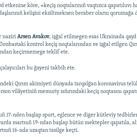
yd etkenine köre, «keçiş noqtalarınıñ vaqtınca qapatıluvı 
aşlarınıñ kelişini eksiltmeknen beraber olarnı qorumağa
r naziri
Arsen Avakov
, işğal etilmegen esas Ukrainada qay
 Donbastaki kontrol keçiş noqtalarından ve işğal etilgen Qı
ından keçirmemege teklif ete.
alayıcıları bu ğayeni takbih ete.
ndeki Qırım akimiyeti dünyada tarqalğan koronavirus telü
son vilâyetiniñ memuriy sıñırındaki keçiş noqtasını qapat
ñ 17-nden başlap sport, eglence ve diger kütleviy tedbirler
arda martnıñ 19-ndan başlap bütün mektepler qapatıla, al
rtnıñ 16-nda uzaqtan tasilge keçti.