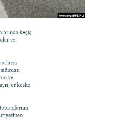
alarında keçiş
qlar ve
aatlarnı
 sıñırdan
rım ve
yrı, er keske
 topraqlarnıñ
muriyetinen