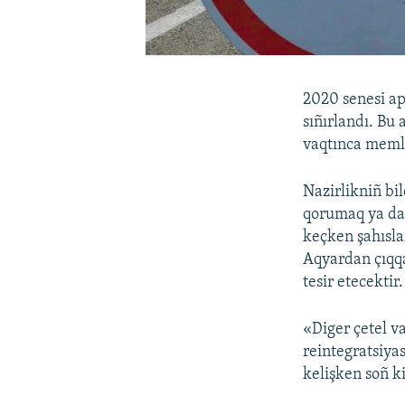
2020 senesi ap
sıñırlandı. Bu
vaqtınca memle
Nazirlikniñ bi
qorumaq ya da
keçken şahısla
Aqyardan çıqqa
tesir etecektir.
«Diger çetel va
reintegratsiya
kelişken soñ ki