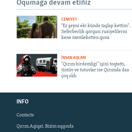
Oqumağa devam etiñiz
CEMİYET
"Er şeyni eki künde taşlap kettim".
Seferberlik qorqusı rusiyelilerni
kene memleketten quva
İNSAN AQLARI
"Qırım birdemligi" işini toqtattı,
tintüv ve tutuvlar ise Qırımda daa
çoq oldı
Русский
INFO
Українською
Contacts
QOŞULIÑIZ!
Qırım.Aqiqat. Bizim aqqında