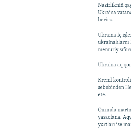
Nazirlikniñ qa
Ukraina vatand
berir».
Ukraina İç işle
ukrainalılarnı
memuriy sıñır
Ukraina aq qorç
Kreml kontroli
sebebinden Her
ete.
Qırımda martnı
yasaqlana. Aqy
yurtları ise ma