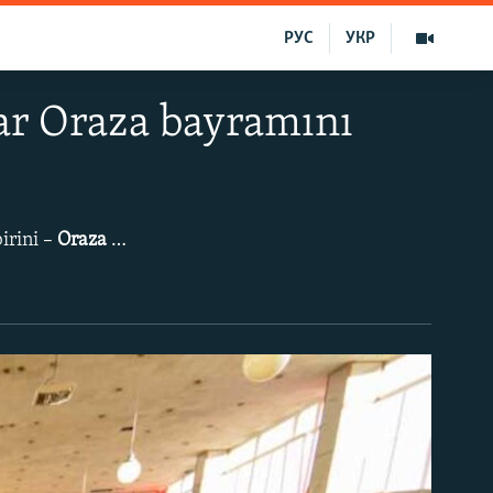
РУС
УКР
r Oraza bayramını
irini –
Oraza bayramını
qayd eteler. O, islâmnıñ muqaddes