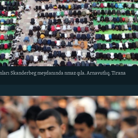
ları Skanderbeg meydanında nmaz qıla. Arnavutlıq. Tirana