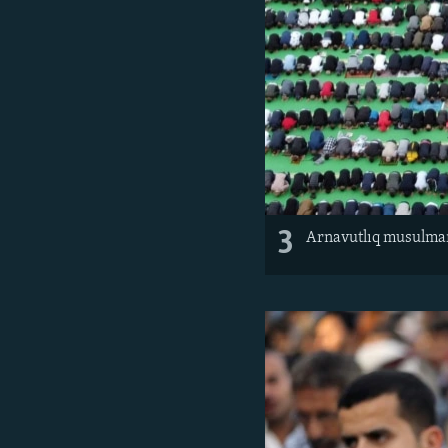
3
Arnavutlıq musulman