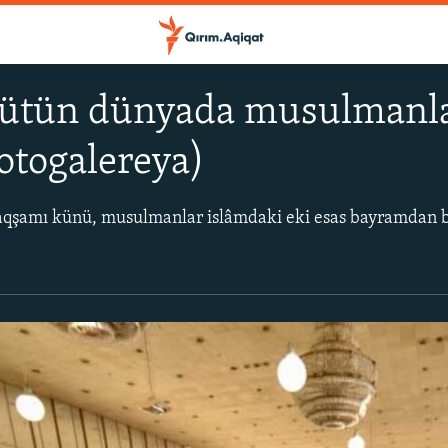
bütün dünyada musulmanla
fotogalereya)
qşamı künü, musulmanlar islâmdaki eki esas bayramdan b