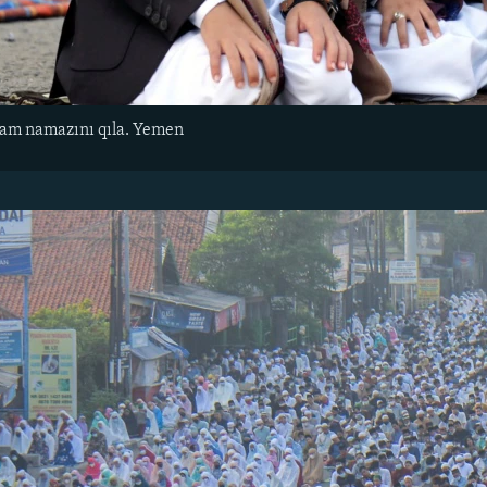
am namazını qıla. Yemen