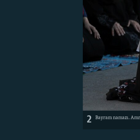
2
Bayram namazı. ​Amr 