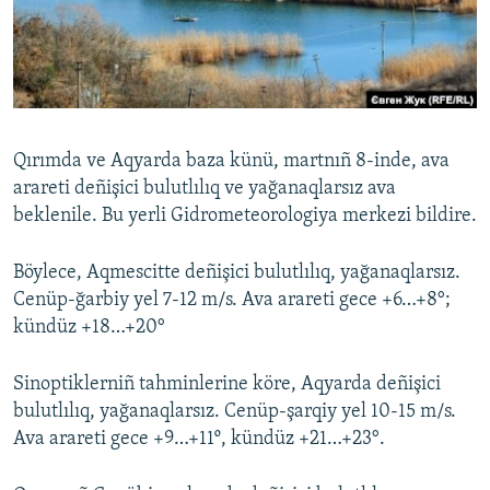
Русский
Українською
QOŞULIÑIZ!
Qırımda ve Aqyarda baza künü, martnıñ 8-inde, ava
arareti deñişici bulutlılıq ve yağanaqlarsız ava
beklenile. Bu yerli Gidrometeorologiya merkezi bildire.
RFE/RS bütün saytları
Böylece, Aqmescitte deñişici bulutlılıq, yağanaqlarsız.
Cenüp-ğarbiy yel 7-12 m/s. Ava arareti gece +6…+8°;
kündüz +18…+20°
Sinoptiklerniñ tahminlerine köre, Aqyarda deñişici
bulutlılıq, yağanaqlarsız. Cenüp-şarqiy yel 10-15 m/s.
Ava arareti gece +9…+11º, kündüz +21…+23°.