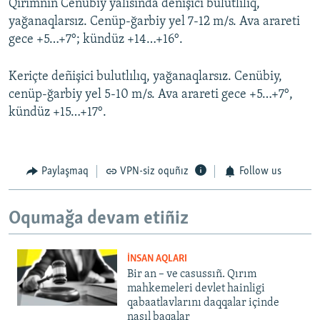
Qırımnıñ Cenübiy yalısında deñişici bulutlılıq,
yağanaqlarsız. Cenüp-ğarbiy yel 7-12 m/s. Ava arareti
gece +5…+7°; kündüz +14…+16°.
Keriçte deñişici bulutlılıq, yağanaqlarsız. Cenübiy,
cenüp-ğarbiy yel 5-10 m/s. Ava arareti gece +5…+7°,
kündüz +15…+17°.
Paylaşmaq
VPN-siz oquñız
Follow us
Oqumağa devam etiñiz
İNSAN AQLARI
Bir an – ve casussıñ. Qırım
mahkemeleri devlet hainligi
qabaatlavlarını daqqalar içinde
nasıl baqalar