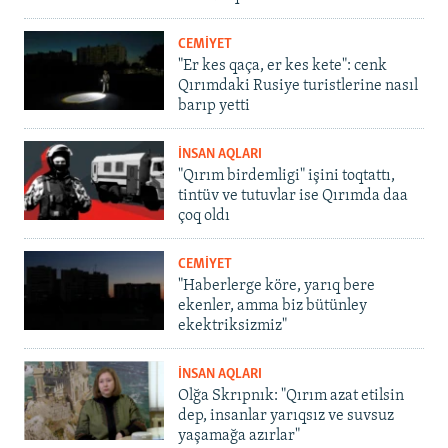
CEMİYET
"Er kes qaça, er kes kete": cenk
Qırımdaki Rusiye turistlerine nasıl
barıp yetti
İNSAN AQLARI
"Qırım birdemligi" işini toqtattı,
tintüv ve tutuvlar ise Qırımda daa
çoq oldı
CEMİYET
"Haberlerge köre, yarıq bere
ekenler, amma biz bütünley
ekektriksizmiz"
İNSAN AQLARI
Olğa Skrıpnık: "Qırım azat etilsin
dep, insanlar yarıqsız ve suvsuz
yaşamağa azırlar"