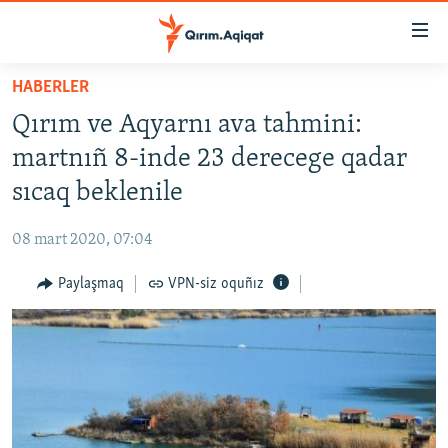
Link
açıqlığı
Esas
HABERLER
mündericege
HABERLER
Qırım ve Aqyarnı ava tahmini:
qaytmaq
SİYASET
Baş
martnıñ 8-inde 23 derecege qadar
İQTİSADİYAT
navigatsiyağa
sıcaq beklenile
qaytmaq
CEMİYET
Qıdıruvğa
08 mart 2020, 07:04
MEDENİYET
qaytmaq
Paylaşmaq
VPN-siz oquñız
İNSAN AQLARI
VİDEO
SÜRET
BLOGLAR
FİKİR