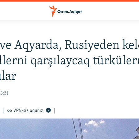
ve Aqyarda, Rusiyeden ke
lerni qarşılaycaq türküler
ılar
13:51
VPN-siz oquñız