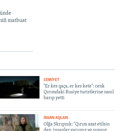
ründe
nniñ matbuat
CEMİYET
"Er kes qaça, er kes kete": cenk
Qırımdaki Rusiye turistlerine nasıl
barıp yetti
İNSAN AQLARI
Olğa Skrıpnık: "Qırım azat etilsin
dep, insanlar yarıqsız ve suvsuz