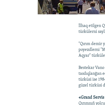
İlhaq etilgen 
türkülerni sayl
"Qırım demir y
poyezdlerni "M
Aqyar" türküler
Bestekar Vano 
tasdıqlanğan e
türküsi ise 19
güzel türküsi d
«Grand Servis
Qırımnıñ yolcu