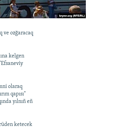
aq ve ozğaracaq
lına kelgen
"Efsaneviy
mni olaraq
rım qapısı"
qında yılnıñ eñ
prüden ketecek