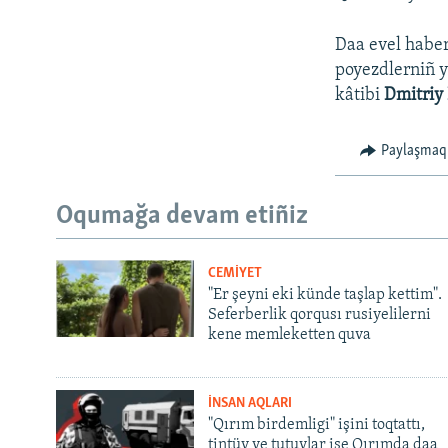
Daa evel haber
poyezdlerniñ y
kâtibi
Dmitriy
Paylaşmaq
Oqumağa devam etiñiz
CEMİYET
"Er şeyni eki künde taşlap kettim".
Seferberlik qorqusı rusiyelilerni
kene memleketten quva
İNSAN AQLARI
"Qırım birdemligi" işini toqtattı,
tintüv ve tutuvlar ise Qırımda daa