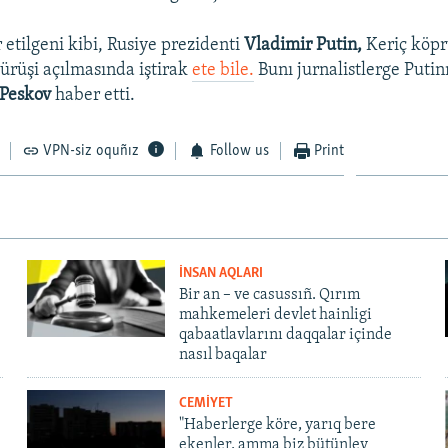
 etilgeni kibi, Rusiye prezidenti
Vladimir Putin,
Keriç köp
ürüşi açılmasında iştirak
ete bile.
Bunı jurnalistlerge Puti
 Peskov
haber etti.
VPN-siz oquñız
Follow us
Print
İNSAN AQLARI
Bir an – ve casussıñ. Qırım
mahkemeleri devlet hainligi
qabaatlavlarını daqqalar içinde
nasıl baqalar
CEMİYET
"Haberlerge köre, yarıq bere
ekenler, amma biz bütünley