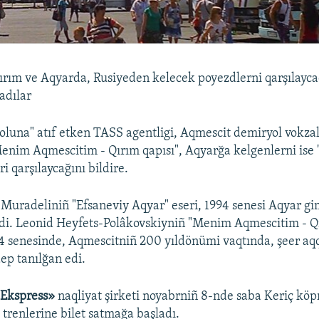
Qırım ve Aqyarda, Rusiyeden kelecek poyezdlerni qarşılayc
adılar
oluna" atıf etken TASS agentligi, Aqmescit demiryol vokza
enim Aqmescitim - Qırım qapısı", Aqyarğa kelgenlerni ise 
i qarşılaycağını bildire.
Muradeliniñ "Efsaneviy Aqyar" eseri, 1994 senesi Aqyar gi
di. Leonid Heyfets-Polâkovskiyniñ "Menim Aqmescitim - Qı
84 senesinde, Aqmescitniñ 200 yıldönümi vaqtında, şeer aq
ep tanılğan edi.
 Ekspress»
naqliyat şirketi noyabrniñ 8-nde saba Keriç kö
 trenlerine bilet satmağa başladı.