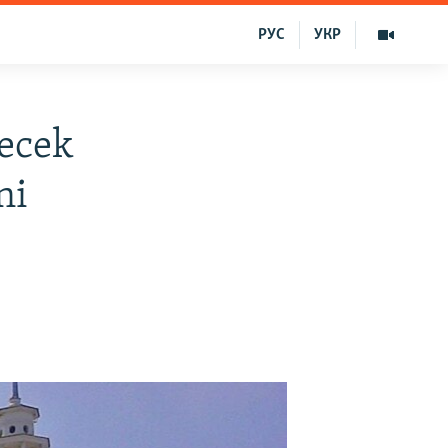
РУС
УКР
lecek
ni