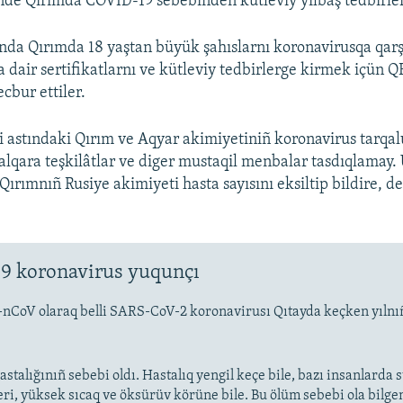
de Qırımda COVID-19 sebebinden kütleviy yılbaş tedbirler
da Qırımda 18 yaştan büyük şahıslarnı koronavirusqa qarşı
a dair sertifikatlarnı ve kütleviy tedbirlerge kirmek içün Q
bur ettiler.
i astındaki Qırım ve Aqyar akimiyetiniñ koronavirus tarqal
 halqara teşkilâtlar ve diger mustaqil menbalar tasdıqlamay.
 Qırımnıñ Rusiye akimiyeti hasta sayısını eksiltip bildire, d
9 koronavirus yuqunçı
-nCoV olaraq belli SARS-CoV-2 koronavirusı Qıtayda keçken yıln
stalığınıñ sebebi oldı. Hastalıq yengil keçe bile, bazı insanlarda
eri, yüksek sıcaq ve öksürüv körüne bile. Bu ölüm sebebi ola bilge