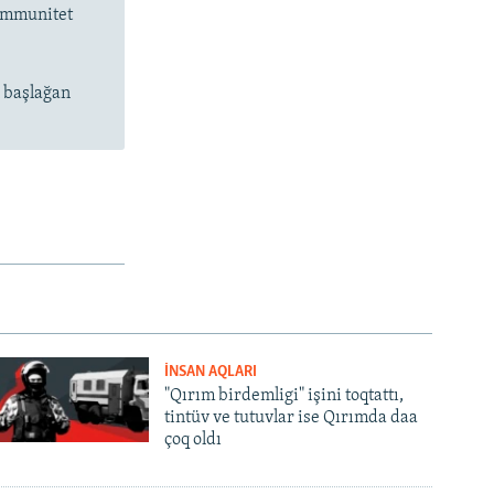
 immunitet
n başlağan
İNSAN AQLARI
"Qırım birdemligi" işini toqtattı,
tintüv ve tutuvlar ise Qırımda daa
çoq oldı