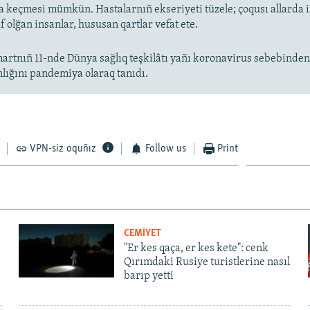
keçmesi mümkün. Hastalarnıñ ekseriyeti tüzele; çoqusı allarda
f olğan insanlar, hususan qartlar vefat ete.
artnıñ 11-nde Dünya sağlıq teşkilâtı yañı koronavirus sebebinde
nlığını pandemiya olaraq tanıdı.
VPN-siz oquñız
Follow us
Print
CEMİYET
"Er kes qaça, er kes kete": cenk
Qırımdaki Rusiye turistlerine nasıl
barıp yetti