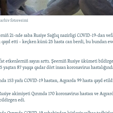
arhiv fotoresimi
niñ 21-nde saba Rusiye Sağlıq nazirligi COVID-19-dan vef
nı qayd etti – keçken künü 25 hasta can berdi, bu bundan e
at etkenlerniñ sayısı arttı. Şeerniñ Rusiye ükümeti bildirg
 yaştan 87 yaşqa qadar dört insan koronavirus hastalığında
 153 yañı COVID-19 hastası, Aqyarda 99 hasta qayd etild
Rusiye akimiyeti Qırımda 170 koronavirus hastası ve Aqyar
bildirgen edi.