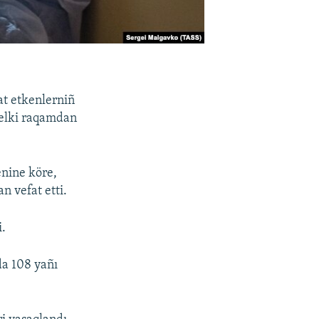
at etkenlerniñ
velki raqamdan
enine köre,
n vefat etti.
i.
da 108 yañı