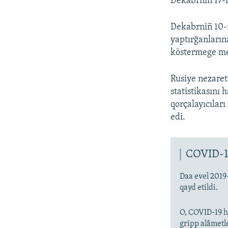
Dekabrniñ 17-n
Dekabrniñ 10-n
yaptırğanların
köstermege mec
Rusiye nezaret
statistikasını
qorçalayıcıları
edi.
COVID-1
Daa evel 2019
qayd etildi.
O, COVID-19 ha
gripp alâmetl