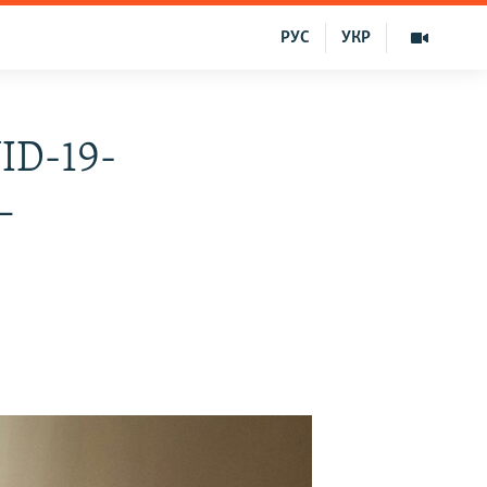
РУС
УКР
ID-19-
–