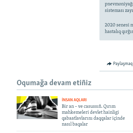
pnevmoniyağa 
sisteması zayı
2020 senesi m
hastalıq qırğı
Paylaşmaq
Oqumağa devam etiñiz
İNSAN AQLARI
Bir an – ve casussıñ. Qırım
mahkemeleri devlet hainligi
qabaatlavlarını daqqalar içinde
nasıl baqalar