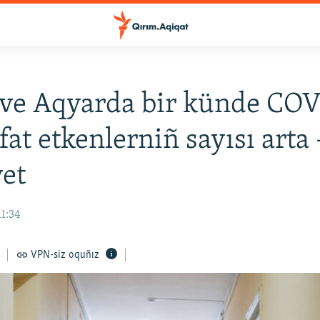
ve Aqyarda bir künde COV
fat etkenlerniñ sayısı arta 
et
11:34
VPN-siz oquñız