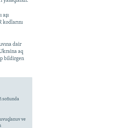
i yasaqlandı.
 aşı
R kodlarını
uvına dair
 Ukraina aq
ep bildirgen
ıñ soñunda
 suvuqlanuv ve
n