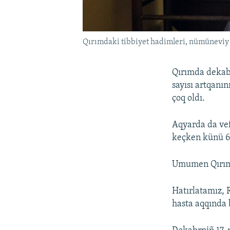
Qırımdaki tibbiyet hadimleri, nümüneviy 
Qırımda dekabr
sayısı artqanı
çoq oldı.
Aqyarda da vef
keçken künü 65
Umumen Qırımda
Hatırlatamız, 
hasta aqqında 