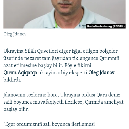
Русский
Українською
Oleg Jdanov
QOŞULIÑIZ!
Ukrayina Silâlı Quvetleri diger işğal etilgen bölgeler
üzerinde nezaret tam ğayrıdan tiklengence Qırımnıñ
RFE/RS bütün saytları
azat etilmesine başlay bilir. Böyle fikirni
Qırım.Aqiqatqa
ukrayin arbiy eksperti
Oleg Jdanov
bildirdi.
Jdanovnıñ sözlerine köre, Ukrayina ordusı Qara deñiz
saili boyunca muvafaqiyetli ilerilese, Qırımda ameliyat
başlay bilir.
"Eger ordumıznıñ sail boyunca ilerilemesi