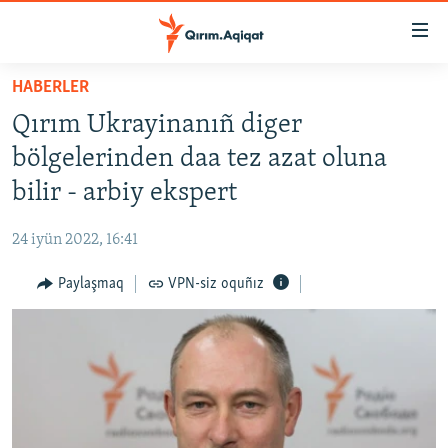
Link
açıqlığı
Esas
HABERLER
mündericege
HABERLER
Qırım Ukrayinanıñ diger
qaytmaq
SİYASET
Baş
bölgelerinden daa tez azat oluna
İQTİSADİYAT
navigatsiyağa
bilir - arbiy ekspert
qaytmaq
CEMİYET
Qıdıruvğa
24 iyün 2022, 16:41
MEDENİYET
qaytmaq
Paylaşmaq
VPN-siz oquñız
İNSAN AQLARI
VİDEO
SÜRET
BLOGLAR
FİKİR