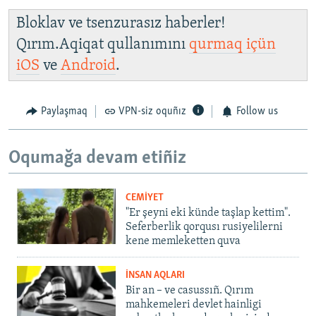
Bloklav ve tsenzurasız haberler!
Qırım.Aqiqat qullanımını
qurmaq içün
iOS
ve
Android
.
Paylaşmaq
VPN-siz oquñız
Follow us
Oqumağa devam etiñiz
CEMİYET
"Er şeyni eki künde taşlap kettim".
Seferberlik qorqusı rusiyelilerni
kene memleketten quva
İNSAN AQLARI
Bir an – ve casussıñ. Qırım
mahkemeleri devlet hainligi