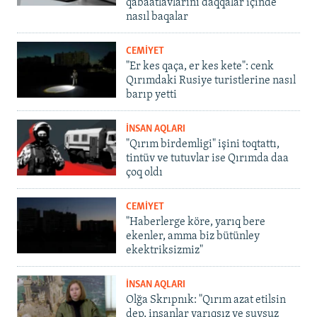
qabaatlavlarını daqqalar içinde
nasıl baqalar
CEMİYET
"Er kes qaça, er kes kete": cenk
Qırımdaki Rusiye turistlerine nasıl
barıp yetti
İNSAN AQLARI
"Qırım birdemligi" işini toqtattı,
tintüv ve tutuvlar ise Qırımda daa
çoq oldı
CEMİYET
"Haberlerge köre, yarıq bere
ekenler, amma biz bütünley
ekektriksizmiz"
İNSAN AQLARI
Olğa Skrıpnık: "Qırım azat etilsin
dep, insanlar yarıqsız ve suvsuz