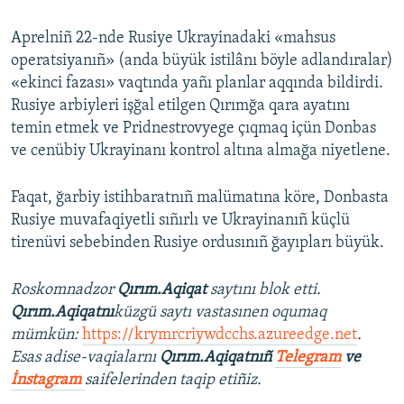
Aprelniñ 22-nde Rusiye Ukrayinadaki «mahsus
operatsiyanıñ» (anda büyük istilânı böyle adlandıralar)
«ekinci fazası» vaqtında yañı planlar aqqında bildirdi.
Rusiye arbiyleri işğal etilgen Qırımğa qara ayatını
temin etmek ve Pridnestrovyege çıqmaq içün Donbas
ve cenübiy Ukrayinanı kontrol altına almağa niyetlene.
Faqat, ğarbiy istihbaratnıñ malümatına köre, Donbasta
Rusiye muvafaqiyetli sıñırlı ve Ukrayinanıñ küçlü
tirenüvi sebebinden Rusiye ordusınıñ ğayıpları büyük.
Roskomnadzor
Qırım.Aqiqat
saytını blok etti.
Qırım.Aqiqatnı
küzgü saytı vastasınen oqumaq
mümkün:
https://krymrcriywdcchs.azureedge.net
.
Esas adise-vaqialarnı
Qırım.Aqiqatnıñ
Telegram
ve
İnstagram
saifelerinden taqip etiñiz.