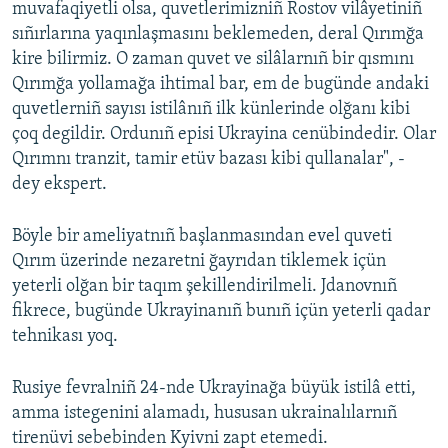
muvafaqiyetli olsa, quvetlerimizniñ Rostov vilâyetiniñ
sıñırlarına yaqınlaşmasını beklemeden, deral Qırımğa
kire bilirmiz. O zaman quvet ve silâlarnıñ bir qısmını
Qırımğa yollamağa ihtimal bar, em de bugünde andaki
quvetlerniñ sayısı istilânıñ ilk künlerinde olğanı kibi
çoq degildir. Ordunıñ episi Ukrayina cenübindedir. Olar
Qırımnı tranzit, tamir etüv bazası kibi qullanalar", -
dey ekspert.
Böyle bir ameliyatnıñ başlanmasından evel quveti
Qırım üzerinde nezaretni ğayrıdan tiklemek içün
yeterli olğan bir taqım şekillendirilmeli. Jdanovnıñ
fikrece, bugünde Ukrayinanıñ bunıñ içün yeterli qadar
tehnikası yoq.
Rusiye fevralniñ 24-nde Ukrayinağa büyük istilâ etti,
amma istegenini alamadı, hususan ukrainalılarnıñ
tirenüvi sebebinden Kyivni zapt etemedi.