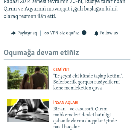
Radası 2014 senesi fevralniñ 20-ni, Rusiye tarafından
Qırım ve Aqyarnıñ muvaqqat işğali başlağan künü
olaraq resmen ilân etti.
Paylaşmaq
VPN-siz oquñız
Follow us
Oqumağa devam etiñiz
CEMİYET
"Er şeyni eki künde taşlap kettim".
Seferberlik qorqusı rusiyelilerni
kene memleketten quva
İNSAN AQLARI
Bir an – ve casussıñ. Qırım
mahkemeleri devlet hainligi
qabaatlavlarını daqqalar içinde
nasıl baqalar