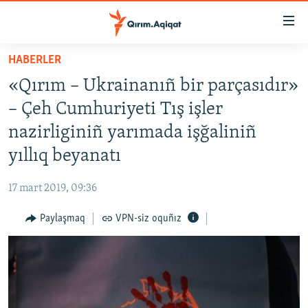
Link
açıqlığı
Esas
HABERLER
mündericege
HABERLER
«Qırım – Ukrainanıñ bir parçasıdır»
qaytmaq
SİYASET
Baş
– Çeh Cumhuriyeti Tış işler
İQTİSADİYAT
navigatsiyağa
nazirliginiñ yarımada işğaliniñ
qaytmaq
CEMİYET
yıllıq beyanatı
Qıdıruvğa
MEDENİYET
qaytmaq
17 mart 2019, 09:36
İNSAN AQLARI
Paylaşmaq
VPN-siz oquñız
VİDEO
SÜRET
BLOGLAR
FİKİR