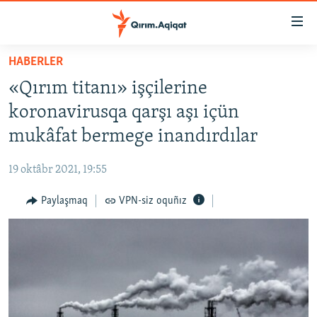
Link
açıqlığı
Esas
HABERLER
mündericege
HABERLER
«Qırım titanı» işçilerine
qaytmaq
SİYASET
Baş
koronavirusqa qarşı aşı içün
İQTİSADİYAT
navigatsiyağa
mukâfat bermege inandırdılar
qaytmaq
CEMİYET
Qıdıruvğa
19 oktâbr 2021, 19:55
MEDENİYET
qaytmaq
Paylaşmaq
VPN-siz oquñız
İNSAN AQLARI
VİDEO
SÜRET
BLOGLAR
FİKİR