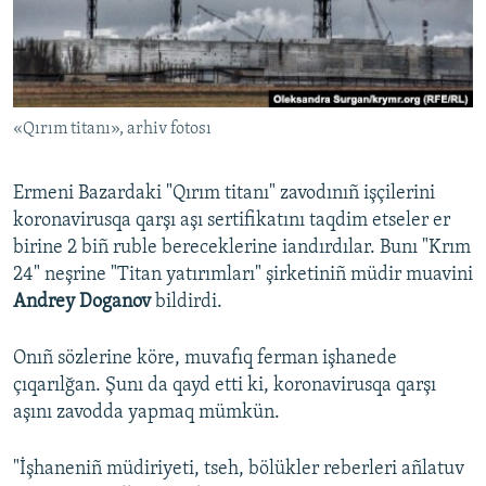
Русский
Українською
«Qırım titanı», arhiv fotosı
QOŞULIÑIZ!
Ermeni Bazardaki "Qırım titanı" zavodınıñ işçilerini
koronavirusqa qarşı aşı sertifikatını taqdim etseler er
RFE/RS bütün saytları
birine 2 biñ ruble bereceklerine iandırdılar. Bunı "Krım
24" neşrine "Titan yatırımları" şirketiniñ müdir muavini
Andrey Doganov
bildirdi.
Onıñ sözlerine köre, muvafıq ferman işhanede
çıqarılğan. Şunı da qayd etti ki, koronavirusqa qarşı
aşını zavodda yapmaq mümkün.
"İşhaneniñ müdiriyeti, tseh, bölükler reberleri añlatuv