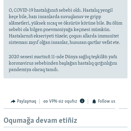
O, COVID-19 hastalığınıñ sebebi oldı. Hastalıq yengil
keçe bile, bazı insanlarda suvuqlanuv ve gripp
alâmetleri, yüksek sıcaq ve öksürüv körüne bile. Bu ölüm
sebebi ola bilgen pnevmoniyağa keçmesi mümkün.
Hastalarnıñ ekseriyeti tüzele; çoqusı allarda immunitet
sisteması zayıf olğan insanlar, hususan qartlar vefat ete.
2020 senesi martnıñ 11-nde Dünya sağlıq teşkilâtı yañı
koronavirus sebebinden başlağan hastalıq qırğınlığını
pandemiya olaraq tanıdı.
Paylaşmaq
VPN-siz oquñız
Follow us
Oqumağa devam etiñiz