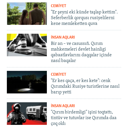
CEMİYET
"Er şeyni eki künde taşlap kettim".
Seferberlik qorqusı rusiyelilerni
kene memleketten quva
İNSAN AQLARI
Bir an – ve casussıñ. Qırım
mahkemeleri devlet hainligi
qabaatlavlarını daqqalar içinde
nasıl baqalar
CEMİYET
"Er kes qaça, er kes kete": cenk
Qırımdaki Rusiye turistlerine nasıl
barıp yetti
İNSAN AQLARI
"Qırım birdemligi" işini toqtattı,
tintüv ve tutuvlar ise Qırımda daa
çoq oldı