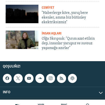
CEMİYET
"Haberlerge köre, yarıq bere
ekenler, amma biz bütünley
ekektriksizmiz"
İNSAN AQLARI
Olğa Skrıpnık: "Qırım azat etilsin
dep, insanlar yarıqsız ve suvsuz
yaşamağa azırlar"
QOŞULIÑIZ!
INFO
© Qırım.Aqiqat, 2026 | All Rights Reserved.