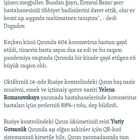
işinen meşğuller. Bundan ğayrı, Ermeni Bazar şeer
hastahanesiniñ tibbiyet hadimlerini davet ettik, olar er
kesni aşı aqqında malümatnen tanıştıra", - dedi
Dogadov.
Keçken künü Qırımda 604 koronavirus hastası qayd
etildi, tünevin hasta sayısı daa az edi ve bu raqam
pandemiya vaqtında Qırımda bir künde qayd etilgen eñ
büyük raqam oldı.
Oktâbrniñ 14-nde Rusiye kontrolindeki Qırım baş nazir
muaivni, emek ve içtimaiy qoruv naziri
Yelena
Romanovskaya
yarımada hastahanelerinde koronavirus
hastaları içün yerlerniñ 88%-ı tolu, dep bildirdi.
Rusiye kontrolindeki Qırım ükümetiniñ reisi
Yuriy
Gotsanük
Qırımda aşı olğan sakinler içün QR-kod
sistemasınıñ kirsetile bile, Qırım yarımadasında tam