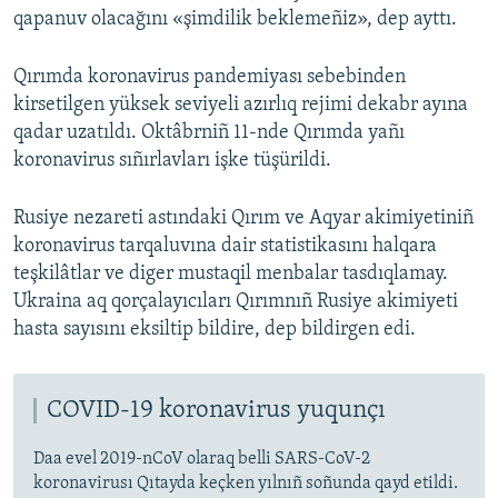
qapanuv olacağını «şimdilik beklemeñiz», dep ayttı.
Qırımda koronavirus pandemiyası sebebinden
kirsetilgen yüksek seviyeli azırlıq rejimi dekabr ayına
qadar uzatıldı. Oktâbrniñ 11-nde Qırımda yañı
koronavirus sıñırlavları işke tüşürildi.
Rusiye nezareti astındaki Qırım ve Aqyar akimiyetiniñ
koronavirus tarqaluvına dair statistikasını halqara
teşkilâtlar ve diger mustaqil menbalar tasdıqlamay.
Ukraina aq qorçalayıcıları Qırımnıñ Rusiye akimiyeti
hasta sayısını eksiltip bildire, dep bildirgen edi.
COVID-19 koronavirus yuqunçı
Daa evel 2019-nCoV olaraq belli SARS-CoV-2
koronavirusı Qıtayda keçken yılnıñ soñunda qayd etildi.