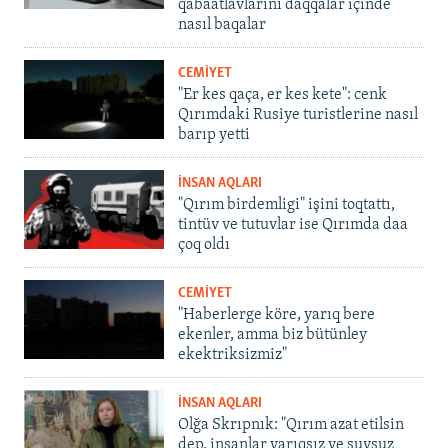
qabaatlavlarını daqqalar içinde
nasıl baqalar
CEMİYET
"Er kes qaça, er kes kete": cenk
Qırımdaki Rusiye turistlerine nasıl
barıp yetti
İNSAN AQLARI
"Qırım birdemligi" işini toqtattı,
tintüv ve tutuvlar ise Qırımda daa
çoq oldı
CEMİYET
"Haberlerge köre, yarıq bere
ekenler, amma biz bütünley
ekektriksizmiz"
İNSAN AQLARI
Olğa Skrıpnık: "Qırım azat etilsin
dep, insanlar yarıqsız ve suvsuz