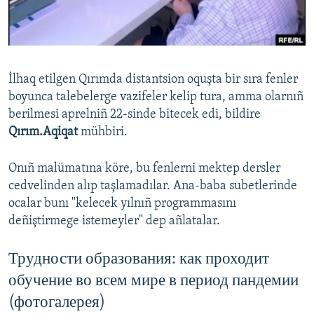
Русский
Українською
İlhaq etilgen Qırımda distantsion oquşta bir sıra fenler
QOŞULIÑIZ!
boyunca talebelerge vazifeler kelip tura, amma olarnıñ
berilmesi aprelniñ 22-sinde bitecek edi, bildire
Qırım.Aqiqat
mühbiri.
RFE/RS bütün saytları
Onıñ malümatına köre, bu fenlerni mektep dersler
cedvelinden alıp taşlamadılar. Ana-baba subetlerinde
ocalar bunı "kelecek yılnıñ programmasını
deñiştirmege istemeyler" dep añlatalar.
Трудности образования: как проходит
обучение во всем мире в период пандемии
(фотогалерея)