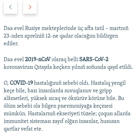
P
N
r
e
e
x
v
t
Daa evel Rusiye mekteplerinde üç afta tatil – martnıñ
i
s
23-nden aprelniñ 12-ne qadar olacağını bildirgen
o
l
ediler.
u
i
s
d
Daa evel
2019-nCoV
olaraq belli
SARS-CoV-2
s
e
koronavirusı Qıtayda keçken yılnıñ soñunda qayd etildi.
l
i
O,
COVID-19
hastalığınıñ sebebi oldı. Hastalıq yengil
d
keçe bile, bazı insanlarda suvuqlanuv ve gripp
e
alâmetleri, yüksek sıcaq ve öksürüv körüne bile. Bu
ölüm sebebi ola bilgen pnevmoniyağa keçmesi
mümkün. Hastalarnıñ ekseriyeti tüzele; çoqusı allarda
immunitet sisteması zayıf olğan insanlar, hususan
qartlar vefat ete.