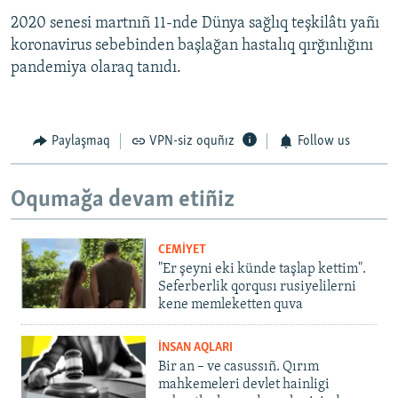
2020 senesi martnıñ 11-nde Dünya sağlıq teşkilâtı yañı
koronavirus sebebinden başlağan hastalıq qırğınlığını
pandemiya olaraq tanıdı.
Paylaşmaq
VPN-siz oquñız
Follow us
Oqumağa devam etiñiz
CEMİYET
"Er şeyni eki künde taşlap kettim".
Seferberlik qorqusı rusiyelilerni
kene memleketten quva
İNSAN AQLARI
Bir an – ve casussıñ. Qırım
mahkemeleri devlet hainligi