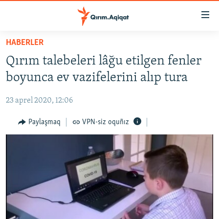
Link
açıqlığı
Esas
HABERLER
mündericege
HABERLER
Qırım talebeleri lâğu etilgen fenler
qaytmaq
SİYASET
Baş
boyunca ev vazifelerini alıp tura
İQTİSADİYAT
navigatsiyağa
qaytmaq
23 aprel 2020, 12:06
CEMİYET
Qıdıruvğa
MEDENİYET
Paylaşmaq
VPN-siz oquñız
qaytmaq
İNSAN AQLARI
VİDEO
SÜRET
BLOGLAR
FİKİR