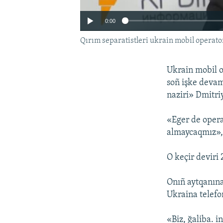
0:00
Qırım separatistleri ukrain mobil operato
Ukrain mobil o
soñ işke deva
naziri» Dmitriy
«Eger de opera
almaycaqmız», 
O keçir deviri 
Onıñ aytqanına
Ukraina telefo
«Biz, ğaliba. 