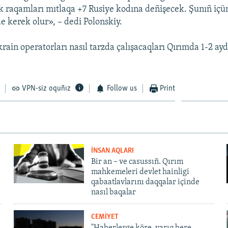
k raqamları mıtlaqa +7 Rusiye kodına deñişecek. Şunıñ içü
e kerek olur», – dedi Polonskiy.
ain operatorları nasıl tarzda çalışacaqları Qırımda 1-2 ayd
VPN-siz oquñız
Follow us
Print
İNSAN AQLARI
Bir an – ve casussıñ. Qırım
mahkemeleri devlet hainligi
qabaatlavlarını daqqalar içinde
nasıl baqalar
CEMİYET
"Haberlerge köre, yarıq bere