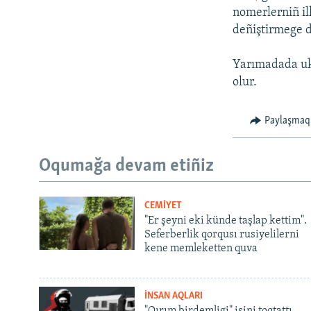
nomerlerniñ il
deñiştirmege d
Yarımadada ukr
olur.
Paylaşmaq
Oqumağa devam etiñiz
CEMİYET
"Er şeyni eki künde taşlap kettim".
Seferberlik qorqusı rusiyelilerni
kene memleketten quva
İNSAN AQLARI
"Qırım birdemligi" işini toqtattı,