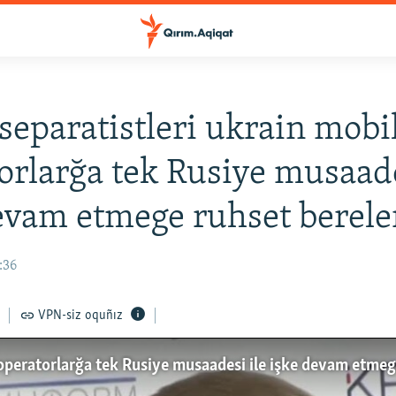
separatistleri ukrain mobi
orlarğa tek Rusiye musaade
evam etmege ruhset berele
:36
VPN-siz oquñız