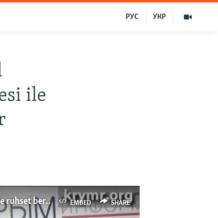
РУС
УКР
l
si ile
r
Qırım separatistleri ukrain mobil operatorlarğa tek Rusiye musaadesi ile işke devam etmege ruhset bereler
EMBED
SHARE