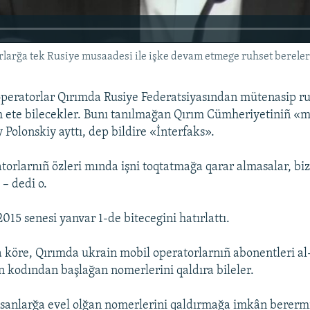
rlarğa tek Rusiye musaadesi ile işke devam etmege ruhset bereler
peratorlar Qırımda Rusiye Federatsiyasından mütenasip ru
m ete bilecekler. Bunı tanılmağan Qırım Cümheriyetiniñ «
 Polonskiy ayttı, dep bildire «İnterfaks».
torlarnıñ özleri mında işni toqtatmağa qarar almasalar, bi
– dedi o.
2015 senesi yanvar 1-de bitecegini hatırlattı.
 köre, Qırımda ukrain mobil operatorlarnıñ abonentleri al
n kodından başlağan nomerlerini qaldıra bileler.
insanlarğa evel olğan nomerlerini qaldırmağa imkân berer