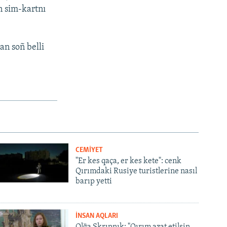
n sim-kartnı
an soñ belli
CEMİYET
"Er kes qaça, er kes kete": cenk
Qırımdaki Rusiye turistlerine nasıl
barıp yetti
İNSAN AQLARI
Olğa Skrıpnık: "Qırım azat etilsin