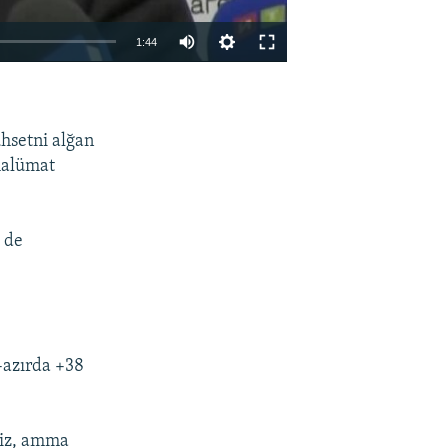
1:44
EMBED
SHARE
hsetni alğan
malümat
z de
-azırda +38
miz, amma