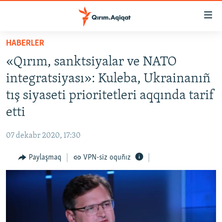
Link
açıqlığı
Esas
HABERLER
mündericege
HABERLER
«Qırım, sanktsiyalar ve NATO
qaytmaq
SİYASET
Baş
integratsiyası»: Kuleba, Ukrainanıñ
İQTİSADİYAT
navigatsiyağa
tış siyaseti prioritetleri aqqında tarif
qaytmaq
CEMİYET
etti
Qıdıruvğa
MEDENİYET
qaytmaq
07 dekabr 2020, 17:30
İNSAN AQLARI
Paylaşmaq
VPN-siz oquñız
VİDEO
SÜRET
BLOGLAR
FİKİR