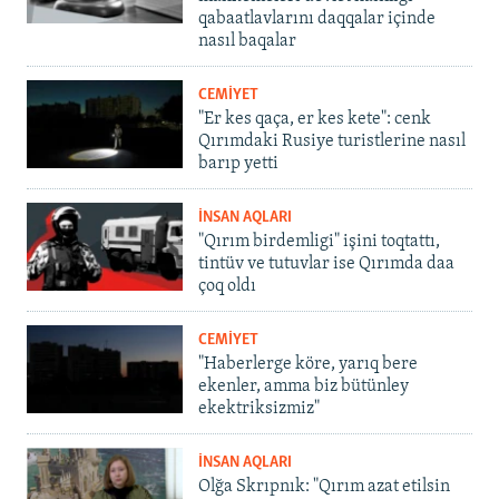
qabaatlavlarını daqqalar içinde
nasıl baqalar
CEMİYET
"Er kes qaça, er kes kete": cenk
Qırımdaki Rusiye turistlerine nasıl
barıp yetti
İNSAN AQLARI
"Qırım birdemligi" işini toqtattı,
tintüv ve tutuvlar ise Qırımda daa
çoq oldı
CEMİYET
"Haberlerge köre, yarıq bere
ekenler, amma biz bütünley
ekektriksizmiz"
İNSAN AQLARI
Olğa Skrıpnık: "Qırım azat etilsin