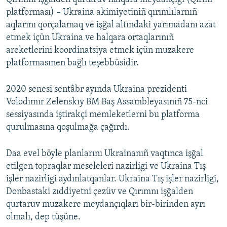
platforması) – Ukraina akimiyetiniñ qırımlılarnıñ
aqlarını qorçalamaq ve işğal altındaki yarımadanı azat
etmek içün Ukraina ve halqara ortaqlarınıñ
areketlerini koordinatsiya etmek içün muzakere
platformasınen bağlı teşebbüsidir.
2020 senesi sentâbr ayında Ukraina prezidenti
Volodımır Zelenskıy BM Baş Assambleyasınıñ 75-nci
sessiyasında iştirakçi memleketlerni bu platforma
qurulmasına qoşulmağa çağırdı.
Daa evel böyle planlarını Ukrainanıñ vaqtınca işğal
etilgen topraqlar meseleleri nazirligi ve Ukraina Tış
işler nazirligi aydınlatqanlar. Ukraina Tış işler nazirligi,
Donbastaki zıddiyetni çezüv ve Qırımnı işğalden
qurtaruv muzakere meydançıqları bir-birinden ayrı
olmalı, dep tüşüne.