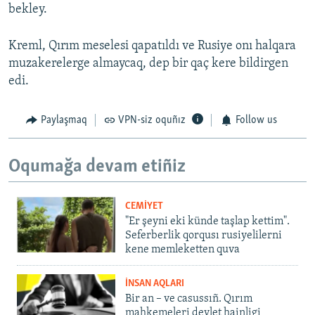
bekley.
Kreml, Qırım meselesi qapatıldı ve Rusiye onı halqara
muzakerelerge almaycaq, dep bir qaç kere bildirgen
edi.
Paylaşmaq
VPN-siz oquñız
Follow us
Oqumağa devam etiñiz
CEMİYET
"Er şeyni eki künde taşlap kettim".
Seferberlik qorqusı rusiyelilerni
kene memleketten quva
İNSAN AQLARI
Bir an – ve casussıñ. Qırım
mahkemeleri devlet hainligi