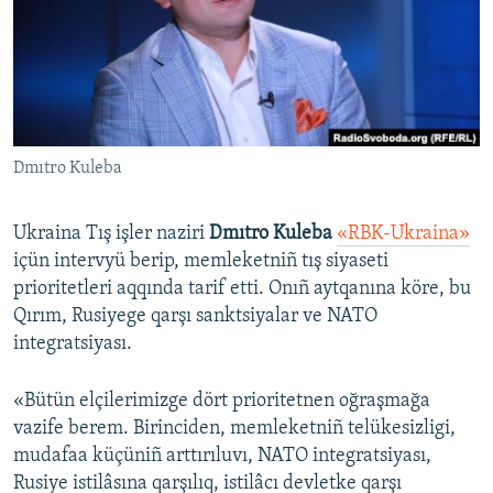
Русский
Українською
QOŞULIÑIZ!
Dmıtro Kuleba
Ukraina Tış işler naziri
Dmıtro Kuleba
«RBK-Ukraina»
RFE/RS bütün saytları
içün intervyü berip, memleketniñ tış siyaseti
prioritetleri aqqında tarif etti. Onıñ aytqanına köre, bu
Qırım, Rusiyege qarşı sanktsiyalar ve NATO
integratsiyası.
«Bütün elçilerimizge dört prioritetnen oğraşmağa
vazife berem. Birinciden, memleketniñ telükesizligi,
mudafaa küçüniñ arttırıluvı, NATO integratsiyası,
Rusiye istilâsına qarşılıq, istilâcı devletke qarşı