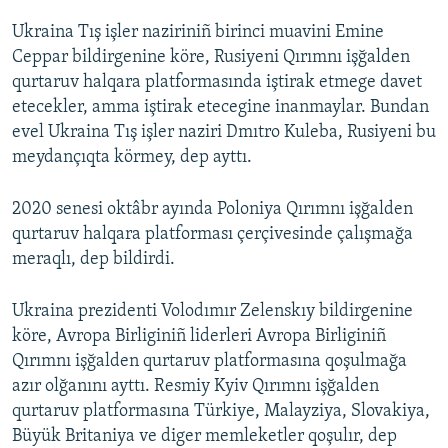
Ukraina Tış işler naziriniñ birinci muavini Emine
Ceppar bildirgenine köre, Rusiyeni Qırımnı işğalden
qurtaruv halqara platformasında iştirak etmege davet
etecekler, amma iştirak etecegine inanmaylar. Bundan
evel Ukraina Tış işler naziri Dmıtro Kuleba, Rusiyeni bu
meydançıqta körmey, dep ayttı.
2020 senesi oktâbr ayında Poloniya Qırımnı işğalden
qurtaruv halqara platforması çerçivesinde çalışmağa
meraqlı, dep bildirdi.
Ukraina prezidenti Volodımır Zelenskıy bildirgenine
köre, Avropa Birliginiñ liderleri Avropa Birliginiñ
Qırımnı işğalden qurtaruv platformasına qoşulmağa
azır olğanını ayttı. Resmiy Kyiv Qırımnı işğalden
qurtaruv platformasına Türkiye, Malayziya, Slovakiya,
Büyük Britaniya ve diger memleketler qoşulır, dep