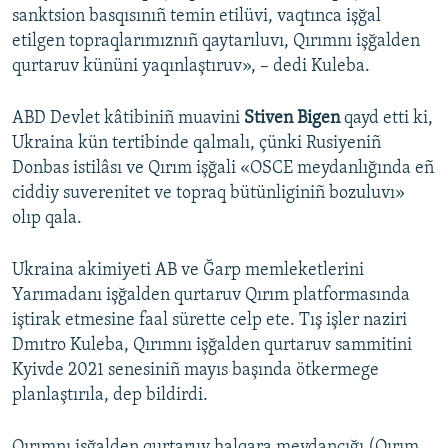
sanktsion basqısınıñ temin etilüvi, vaqtınca işğal
etilgen topraqlarımıznıñ qaytarıluvı, Qırımnı işğalden
qurtaruv kününi yaqınlaştıruv», – dedi Kuleba.
ABD Devlet kâtibiniñ muavini
Stiven Bigen
qayd etti ki,
Ukraina kün tertibinde qalmalı, çünki Rusiyeniñ
Donbas istilâsı ve Qırım işğali «OSCE meydanlığında eñ
ciddiy suverenitet ve topraq bütünliginiñ bozuluvı»
olıp qala.
Ukraina akimiyeti AB ve Ğarp memleketlerini
Yarımadanı işğalden qurtaruv Qırım platformasında
iştirak etmesine faal sürette celp ete. Tış işler naziri
Dmıtro Kuleba, Qırımnı işğalden qurtaruv sammitini
Kyivde 2021 senesiniñ mayıs başında ötkermege
planlaştırıla, dep bildirdi.
Qırımnı işğalden qurtaruv halqara meydançığı (Qırım