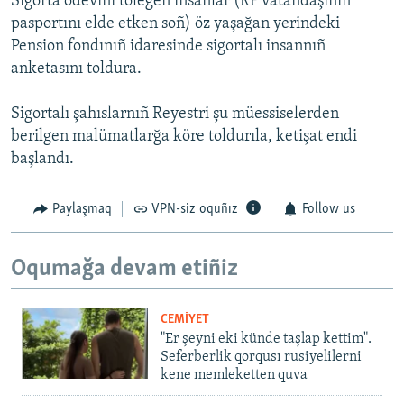
Sigorta ödevini tölegen insanlar (RF vatandaşınıñ
pasportını elde etken soñ) öz yaşağan yerindeki
Pension fondınıñ idaresinde sigortalı insannıñ
anketasını toldura.
Sigortalı şahıslarnıñ Reyestri şu müessiselerden
berilgen malümatlarğa köre toldurıla, ketişat endi
başlandı.
Paylaşmaq
VPN-siz oquñız
Follow us
Oqumağa devam etiñiz
CEMİYET
"Er şeyni eki künde taşlap kettim".
Seferberlik qorqusı rusiyelilerni
kene memleketten quva