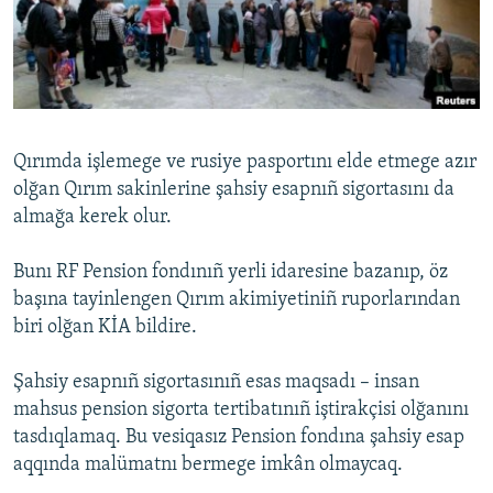
Русский
Українською
QOŞULIÑIZ!
Qırımda işlemege ve rusiye pasportını elde etmege azır
olğan Qırım sakinlerine şahsiy esapnıñ sigortasını da
almağa kerek olur.
RFE/RS bütün saytları
Bunı RF Pension fondınıñ yerli idaresine bazanıp, öz
başına tayinlengen Qırım akimiyetiniñ ruporlarından
biri olğan KİA bildire.
Şahsiy esapnıñ sigortasınıñ esas maqsadı – insan
mahsus pension sigorta tertibatınıñ iştirakçisi olğanını
tasdıqlamaq. Bu vesiqasız Pension fondına şahsiy esap
aqqında malümatnı bermege imkân olmaycaq.