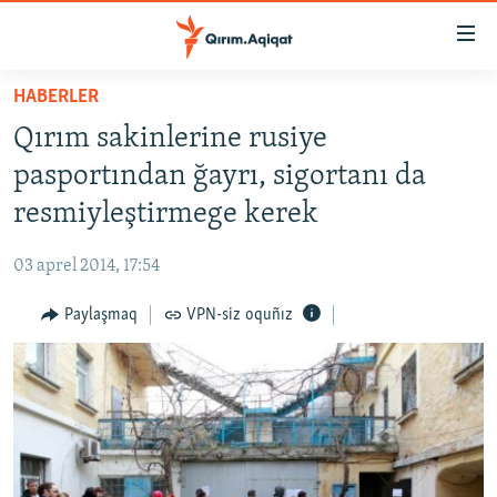
Link
açıqlığı
Esas
HABERLER
mündericege
HABERLER
Qırım sakinlerine rusiye
qaytmaq
SİYASET
Baş
pasportından ğayrı, sigortanı da
İQTİSADİYAT
navigatsiyağa
resmiyleştirmege kerek
qaytmaq
CEMİYET
Qıdıruvğa
03 aprel 2014, 17:54
MEDENİYET
qaytmaq
Paylaşmaq
VPN-siz oquñız
İNSAN AQLARI
VİDEO
SÜRET
BLOGLAR
FİKİR