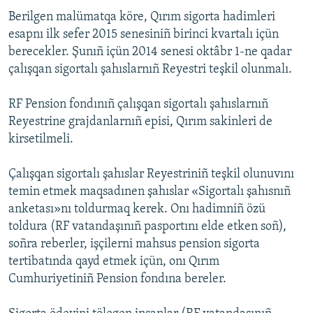
Berilgen malümatqa köre, Qırım sigorta hadimleri
esapnı ilk sefer 2015 senesiniñ birinci kvartalı içün
berecekler. Şunıñ içün 2014 senesi oktâbr 1-ne qadar
çalışqan sigortalı şahıslarnıñ Reyestri teşkil olunmalı.
RF Pension fondınıñ çalışqan sigortalı şahıslarnıñ
Reyestrine grajdanlarnıñ episi, Qırım sakinleri de
kirsetilmeli.
Çalışqan sigortalı şahıslar Reyestriniñ teşkil olunuvını
temin etmek maqsadınen şahıslar «Sigortalı şahısnıñ
anketası»nı toldurmaq kerek. Onı hadimniñ özü
toldura (RF vatandaşınıñ pasportını elde etken soñ),
soñra reberler, işçilerni mahsus pension sigorta
tertibatında qayd etmek içün, onı Qırım
Cumhuriyetiniñ Pension fondına bereler.