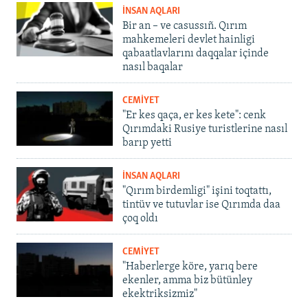
İNSAN AQLARI
Bir an – ve casussıñ. Qırım
mahkemeleri devlet hainligi
qabaatlavlarını daqqalar içinde
nasıl baqalar
CEMİYET
"Er kes qaça, er kes kete": cenk
Qırımdaki Rusiye turistlerine nasıl
barıp yetti
İNSAN AQLARI
"Qırım birdemligi" işini toqtattı,
tintüv ve tutuvlar ise Qırımda daa
çoq oldı
CEMİYET
"Haberlerge köre, yarıq bere
ekenler, amma biz bütünley
ekektriksizmiz"