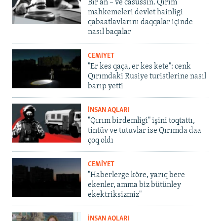
Bir an – ve casussıñ. Qırım
mahkemeleri devlet hainligi
qabaatlavlarını daqqalar içinde
nasıl baqalar
CEMİYET
"Er kes qaça, er kes kete": cenk
Qırımdaki Rusiye turistlerine nasıl
barıp yetti
İNSAN AQLARI
"Qırım birdemligi" işini toqtattı,
tintüv ve tutuvlar ise Qırımda daa
çoq oldı
CEMİYET
"Haberlerge köre, yarıq bere
ekenler, amma biz bütünley
ekektriksizmiz"
İNSAN AQLARI