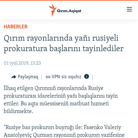
Link
açıqlığı
Esas
HABERLER
mündericege
HABERLER
Qırım rayonlarında yañı rusiyeli
qaytmaq
SİYASET
Baş
prokuratura başlarını tayinlediler
İQTİSADİYAT
navigatsiyağa
qaytmaq
01 iyül 2019, 13:23
CEMİYET
Qıdıruvğa
MEDENİYET
Paylaşmaq
VPN-siz oquñız
qaytmaq
İNSAN AQLARI
İlhaq etilgen Qırımnıñ rayonlarında Rusiye
prokuraturası idareleriniñ yañı başlıqlarını tayin
VİDEO
ettiler. Bu aqta müessiseniñ matbuat hızmeti
SÜRET
bildirmekte.
BLOGLAR
"Rusiye bas prokurorı buyruğı ile: Fasenko Valeriy
FİKİR
Anatolyeviç Qurman rayonınıñ prokurorı vazifesine