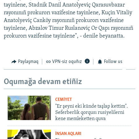
tayinlene, Stadnik Danil Anatolyeviç Qarasuvbazar
Русский
rayonınıñ prokurorı vazifesine tayinlene, Kuçin Vitaliy
Anatolyeviç Canköy rayonınıñ prokurorı vazifesine
Українською
tayinlene, Abzalov Timur Ruslanoviç Or Qapı rayonınıñ
prokurorı vazifesine tayinlene", - denile beyanatta.
QOŞULIÑIZ!
Paylaşmaq
VPN-siz oquñız
Follow us
RFE/RS bütün saytları
Oqumağa devam etiñiz
CEMİYET
"Er şeyni eki künde taşlap kettim".
Seferberlik qorqusı rusiyelilerni
kene memleketten quva
İNSAN AQLARI