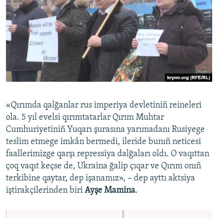
«Qırımda qalğanlar rus imperiya devletiniñ reineleri
ola. 5 yıl evelsi qırımtatarlar Qırım Muhtar
Cumhuriyetiniñ Yuqarı şurasına yarımadanı Rusiyege
teslim etmege imkân bermedi, ileride bunıñ neticesi
faallerimizge qarşı repressiya dalğaları oldı. O vaqıttan
çoq vaqıt keçse de, Ukraina ğalip çıqar ve Qırım onıñ
terkibine qaytar, dep işanamız», – dep ayttı aktsiya
iştirakçilerinden biri
Ayşe Mamina
.