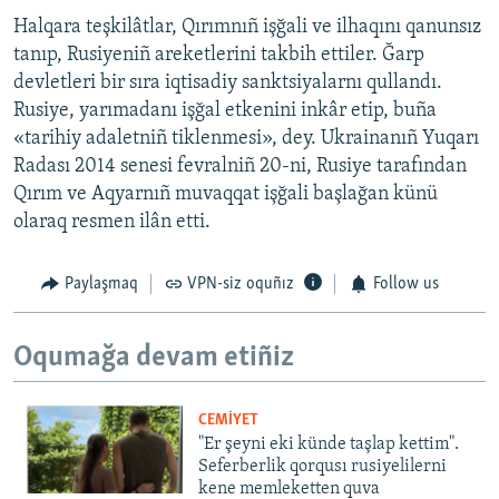
Halqara teşkilâtlar, Qırımnıñ işğali ve ilhaqını qanunsız
tanıp, Rusiyeniñ areketlerini takbih ettiler. Ğarp
devletleri bir sıra iqtisadiy sanktsiyalarnı qullandı.
Rusiye, yarımadanı işğal etkenini inkâr etip, buña
«tarihiy adaletniñ tiklenmesi», dey. Ukrainanıñ Yuqarı
Radası 2014 senesi fevralniñ 20-ni, Rusiye tarafından
Qırım ve Aqyarnıñ muvaqqat işğali başlağan künü
olaraq resmen ilân etti.
Paylaşmaq
VPN-siz oquñız
Follow us
Oqumağa devam etiñiz
CEMİYET
"Er şeyni eki künde taşlap kettim".
Seferberlik qorqusı rusiyelilerni
kene memleketten quva