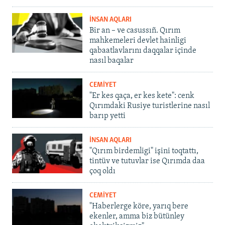
İNSAN AQLARI
Bir an – ve casussıñ. Qırım
mahkemeleri devlet hainligi
qabaatlavlarını daqqalar içinde
nasıl baqalar
CEMİYET
"Er kes qaça, er kes kete": cenk
Qırımdaki Rusiye turistlerine nasıl
barıp yetti
İNSAN AQLARI
"Qırım birdemligi" işini toqtattı,
tintüv ve tutuvlar ise Qırımda daa
çoq oldı
CEMİYET
"Haberlerge köre, yarıq bere
ekenler, amma biz bütünley