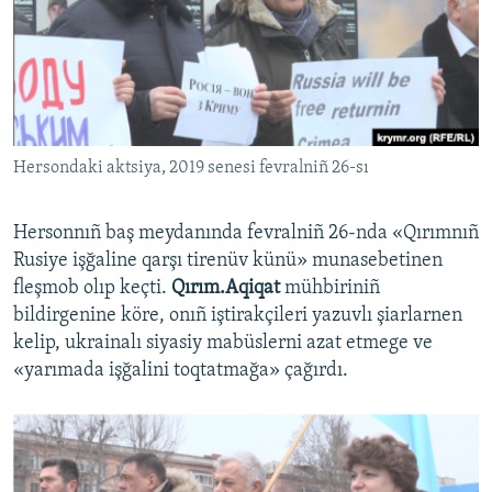
Русский
Українською
QOŞULIÑIZ!
Hersondaki aktsiya, 2019 senesi fevralniñ 26-sı
Hersonnıñ baş meydanında fevralniñ 26-nda «Qırımnıñ
RFE/RS bütün saytları
Rusiye işğaline qarşı tirenüv künü» munasebetinen
fleşmob olıp keçti.
Qırım.Aqiqat
mühbiriniñ
bildirgenine köre, onıñ iştirakçileri yazuvlı şiarlarnen
kelip, ukrainalı siyasiy mabüslerni azat etmege ve
«yarımada işğalini toqtatmağa» çağırdı.