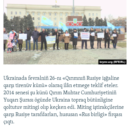
Ukrainada fevralniñ 26-nı «Qırımnıñ Rusiye işğaline
qarşı tirenüv künü» olaraq ilân etmege teklif eteler.
2014 senesi şu künü Qırım Muhtar Cumhuriyetiniñ
Yuqarı Şurası ögünde Ukraina topraq bütünligine
qoltutuv mitingi olıp keçken edi. Miting iştirakçilerine
qarşı Rusiye tarafdarları, hususan «Rus birligi» firqası
çıqtı.