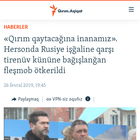
Link
açıqlığı
Esas
HABERLER
mündericege
HABERLER
«Qırım qaytacağına inanamız».
qaytmaq
SİYASET
Baş
Hersonda Rusiye işğaline qarşı
İQTİSADİYAT
navigatsiyağa
tirenüv kününe bağışlanğan
qaytmaq
CEMİYET
fleşmob ötkerildi
Qıdıruvğa
MEDENİYET
qaytmaq
26 fevral 2019, 19:45
İNSAN AQLARI
Paylaşmaq
VPN-siz oquñız
VİDEO
SÜRET
BLOGLAR
FİKİR