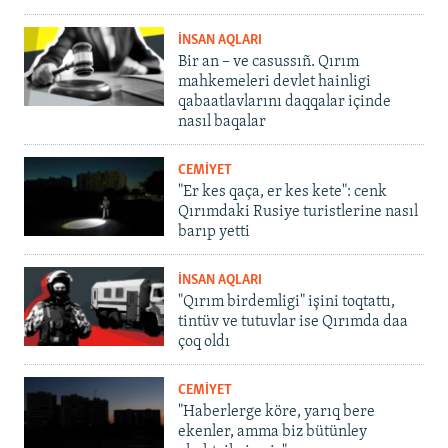
İNSAN AQLARI
Bir an – ve casussıñ. Qırım
mahkemeleri devlet hainligi
qabaatlavlarını daqqalar içinde
nasıl baqalar
CEMİYET
"Er kes qaça, er kes kete": cenk
Qırımdaki Rusiye turistlerine nasıl
barıp yetti
İNSAN AQLARI
"Qırım birdemligi" işini toqtattı,
tintüv ve tutuvlar ise Qırımda daa
çoq oldı
CEMİYET
"Haberlerge köre, yarıq bere
ekenler, amma biz bütünley