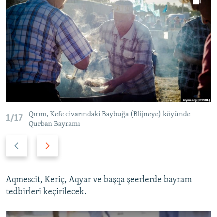
Qırım, Kefe civarındaki Baybuğa (Blijneye) köyünde
1/17
Qurban Bayramı
P
N
r
e
e
x
v
t
Aqmescit, Keriç, Aqyar ve başqa şeerlerde bayram
i
s
tedbirleri keçirilecek.
o
l
u
i