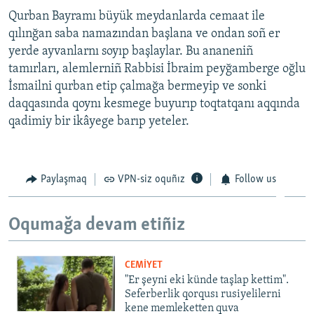
Qurban Bayramı büyük meydanlarda cemaat ile
qılınğan saba namazından başlana ve ondan soñ er
yerde ayvanlarnı soyıp başlaylar. Bu ananeniñ
tamırları, alemlerniñ Rabbisi İbraim peyğamberge oğlu
İsmailni qurban etip çalmağa bermeyip ve sonki
daqqasında qoynı kesmege buyurıp toqtatqanı aqqında
qadimiy bir ikâyege barıp yeteler.
Paylaşmaq
VPN-siz oquñız
Follow us
Oqumağa devam etiñiz
CEMİYET
"Er şeyni eki künde taşlap kettim".
Seferberlik qorqusı rusiyelilerni
kene memleketten quva