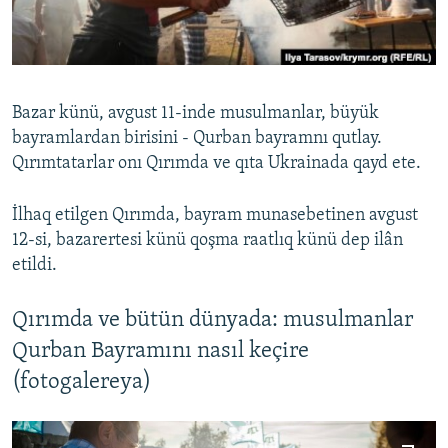
Русский
Українською
Bazar künü, avgust 11-inde musulmanlar, büyük
QOŞULIÑIZ!
bayramlardan birisini - Qurban bayramnı qutlay.
Qırımtatarlar onı Qırımda ve qıta Ukrainada qayd ete.
İlhaq etilgen Qırımda, bayram munasebetinen avgust
RFE/RS bütün saytları
12-si, bazarertesi künü qoşma raatlıq künü dep ilân
etildi.
Qırımda ve bütün dünyada: musulmanlar
Qurban Bayramını nasıl keçire
(fotogalereya)