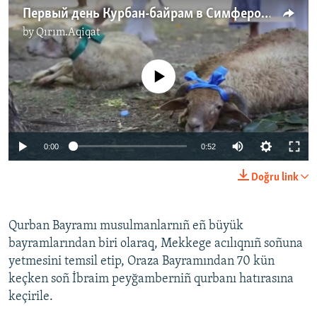
s
d
Первый день Курбан-байрам в Симферополе (видео)
s
e
by
Qırım.Aqiqat
l
i
No media source currently available
d
e
0:00
0:52
Doğru link
Qurban Bayramı musulmanlarnıñ eñ büyük
bayramlarından biri olaraq, Mekkege acılıqnıñ soñuna
yetmesini temsil etip, Oraza Bayramından 70 kün
keçken soñ İbraim peyğamberniñ qurbanı hatırasına
keçirile.