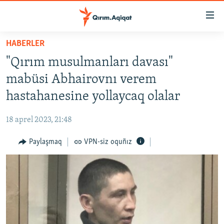
Link
açıqlığı
Esas
HABERLER
mündericege
HABERLER
"Qırım musulmanları davası"
qaytmaq
SİYASET
Baş
mabüsi Abhairovnı verem
İQTİSADİYAT
navigatsiyağa
hastahanesine yollaycaq olalar
qaytmaq
CEMİYET
Qıdıruvğa
18 aprel 2023, 21:48
MEDENİYET
qaytmaq
Paylaşmaq
VPN-siz oquñız
İNSAN AQLARI
VİDEO
SÜRET
BLOGLAR
FİKİR