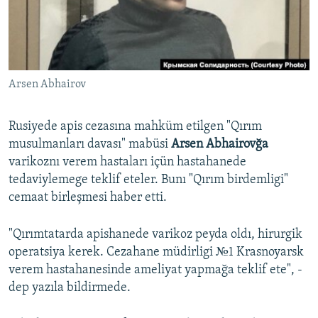
Русский
Українською
Arsen Abhairov
QOŞULIÑIZ!
Rusiyede apis cezasına mahküm etilgen "Qırım
musulmanları davası" mabüsi
Arsen Abhairovğa
RFE/RS bütün saytları
varikoznı verem hastaları içün hastahanede
tedaviylemege teklif eteler. Bunı "Qırım birdemligi"
cemaat birleşmesi haber etti.
"Qırımtatarda apishanede varikoz peyda oldı, hirurgik
operatsiya kerek. Cezahane müdirligi №1 Krasnoyarsk
verem hastahanesinde ameliyat yapmağa teklif ete", -
dep yazıla bildirmede.