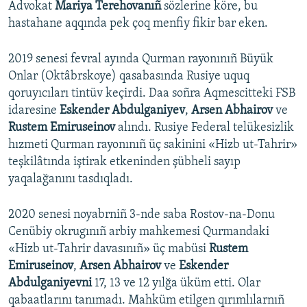
Advokat
Mariya Terehovanıñ
sözlerine köre, bu
hastahane aqqında pek çoq menfiy fikir bar eken.
2019 senesi fevral ayında Qurman rayonınıñ Büyük
Onlar (Oktâbrskoye) qasabasında Rusiye uquq
qoruyıcıları tintüv keçirdi. Daa soñra Aqmescitteki FSB
idaresine
Eskender Abdulganiyev
,
Arsen Abhairov
ve
Rustem Emiruseinov
alındı. Rusiye Federal telükesizlik
hızmeti Qurman rayonınıñ üç sakinini «Hizb ut-Tahrir»
teşkilâtında iştirak etkeninden şübheli sayıp
yaqalağanını tasdıqladı.
2020 senesi noyabrniñ 3-nde saba Rostov-na-Donu
Cenübiy okrugınıñ arbiy mahkemesi Qurmandaki
«Hizb ut-Tahrir davasınıñ» üç mabüsi
Rustem
Emiruseinov
,
Arsen Abhairov
ve
Eskender
Abdulganiyevni
17, 13 ve 12 yılğa üküm etti. Olar
qabaatlarını tanımadı. Mahküm etilgen qırımlılarnıñ