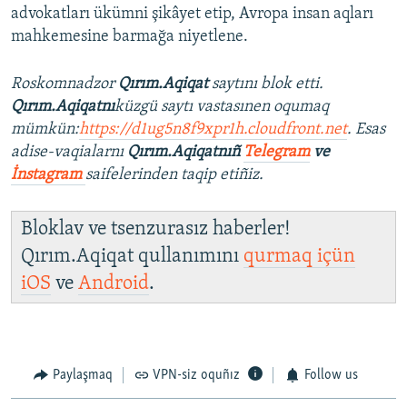
advokatları ükümni şikâyet etip, Avropa insan aqları
mahkemesine barmağa niyetlene.
Roskomnadzor
Qırım.Aqiqat
saytını blok etti.
Qırım.Aqiqatnı
küzgü saytı vastasınen oqumaq
mümkün:
https://d1ug5n8f9xpr1h.cloudfront.net
. Esas
adise-vaqialarnı
Qırım.Aqiqatnıñ
Telegram
ve
İnstagram
saifelerinden taqip etiñiz.
Bloklav ve tsenzurasız haberler!
Qırım.Aqiqat qullanımını
qurmaq içün
iOS
ve
Android
.
Paylaşmaq
VPN-siz oquñız
Follow us