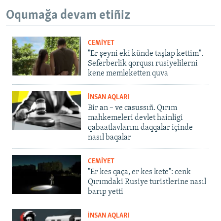
Oqumağa devam etiñiz
CEMİYET
"Er şeyni eki künde taşlap kettim".
Seferberlik qorqusı rusiyelilerni
kene memleketten quva
İNSAN AQLARI
Bir an – ve casussıñ. Qırım
mahkemeleri devlet hainligi
qabaatlavlarını daqqalar içinde
nasıl baqalar
CEMİYET
"Er kes qaça, er kes kete": cenk
Qırımdaki Rusiye turistlerine nasıl
barıp yetti
İNSAN AQLARI