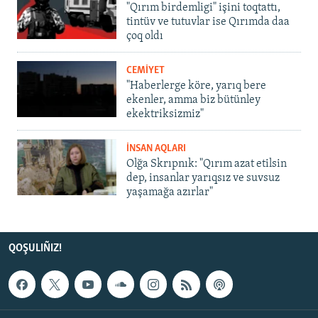
"Qırım birdemligi" işini toqtattı,
tintüv ve tutuvlar ise Qırımda daa
çoq oldı
CEMİYET
"Haberlerge köre, yarıq bere
ekenler, amma biz bütünley
ekektriksizmiz"
İNSAN AQLARI
Olğa Skrıpnık: "Qırım azat etilsin
dep, insanlar yarıqsız ve suvsuz
yaşamağa azırlar"
QOŞULIÑIZ!