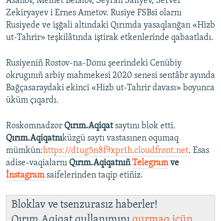
Asanov, Memet Belâlov, Seyran Saliyev, Server
Zekiryayev i Ernes Ametov. Rusiye FSBsi olarnı
Rusiyede ve işğali altındaki Qırımda yasaqlanğan «Hizb
ut-Tahrir» teşkilâtında iştirak etkenlerinde qabaatladı.
Rusiyeniñ Rostov-na-Donu şeerindeki Cenübiy
okrugınıñ arbiy mahmekesi 2020 senesi sentâbr ayında
Bağçasaraydaki ekinci «Hizb ut-Tahrir davası» boyunca
üküm çıqardı.
Roskomnadzor
Qırım.Aqiqat
saytını blok etti.
Qırım.Aqiqatnı
küzgü saytı vastasınen oqumaq
mümkün:
https://d1ug5n8f9xpr1h.cloudfront.net
. Esas
adise-vaqialarnı
Qırım.Aqiqatnıñ
Telegram
ve
İnstagram
saifelerinden taqip etiñiz.
Bloklav ve tsenzurasız haberler!
Qırım.Aqiqat qullanımını
qurmaq içün