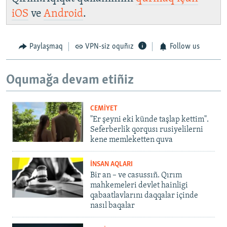
iOS
ve
Android
.
Paylaşmaq
VPN-siz oquñız
Follow us
Oqumağa devam etiñiz
CEMİYET
"Er şeyni eki künde taşlap kettim".
Seferberlik qorqusı rusiyelilerni
kene memleketten quva
İNSAN AQLARI
Bir an – ve casussıñ. Qırım
mahkemeleri devlet hainligi
qabaatlavlarını daqqalar içinde
nasıl baqalar