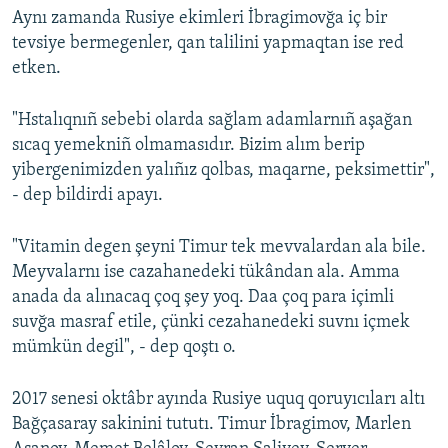
Aynı zamanda Rusiye ekimleri İbragimovğa iç bir
tevsiye bermegenler, qan talilini yapmaqtan ise red
etken.
"Hstalıqnıñ sebebi olarda sağlam adamlarnıñ aşağan
sıcaq yemekniñ olmamasıdır. Bizim alım berip
yibergenimizden yalıñız qolbas, maqarne, peksimettir",
- dep bildirdi apayı.
"Vitamin degen şeyni Timur tek mevvalardan ala bile.
Meyvalarnı ise cazahanedeki tükândan ala. Amma
anada da alınacaq çoq şey yoq. Daa çoq para içimli
suvğa masraf etile, çünki cezahanedeki suvnı içmek
mümkün degil", - dep qoştı o.
2017 senesi oktâbr ayında Rusiye uquq qoruyıcıları altı
Bağçasaray sakinini tututı. Timur İbragimov, Marlen