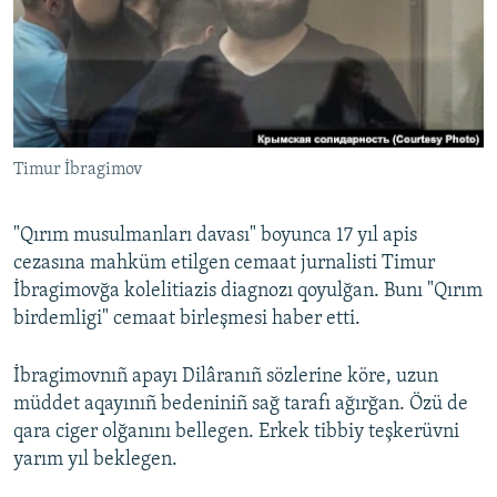
Русский
Українською
QOŞULIÑIZ!
Timur İbragimov
"Qırım musulmanları davası" boyunca 17 yıl apis
RFE/RS bütün saytları
cezasına mahküm etilgen cemaat jurnalisti Timur
İbragimovğa kolelitiazis diagnozı qoyulğan. Bunı "Qırım
birdemligi" cemaat birleşmesi haber etti.
İbragimovnıñ apayı Dilâranıñ sözlerine köre, uzun
müddet aqayınıñ bedeniniñ sağ tarafı ağırğan. Özü de
qara ciger olğanını bellegen. Erkek tibbiy teşkerüvni
yarım yıl beklegen.