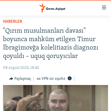
Link
açıqlığı
Esas
HABERLER
mündericege
HABERLER
"Qırım musulmanları davası"
qaytmaq
SİYASET
Baş
boyunca mahküm etilgen Timur
İQTİSADİYAT
navigatsiyağa
İbragimovğa kolelitiazis diagnozı
qaytmaq
CEMİYET
qoyuldı – uquq qoruyıcılar
Qıdıruvğa
MEDENİYET
qaytmaq
08 avgust 2023, 18:42
İNSAN AQLARI
Paylaşmaq
VPN-siz oquñız
VİDEO
SÜRET
BLOGLAR
FİKİR