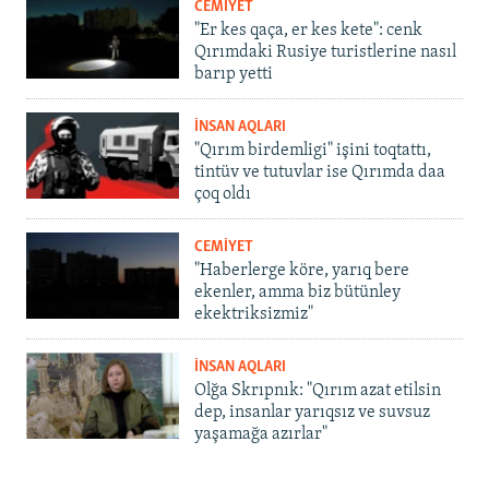
CEMİYET
"Er kes qaça, er kes kete": cenk
Qırımdaki Rusiye turistlerine nasıl
barıp yetti
İNSAN AQLARI
"Qırım birdemligi" işini toqtattı,
tintüv ve tutuvlar ise Qırımda daa
çoq oldı
CEMİYET
"Haberlerge köre, yarıq bere
ekenler, amma biz bütünley
ekektriksizmiz"
İNSAN AQLARI
Olğa Skrıpnık: "Qırım azat etilsin
dep, insanlar yarıqsız ve suvsuz
yaşamağa azırlar"