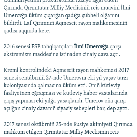
Cumhuriyetiniñ prokuraturası Rusiye işğal etken
Qırımda Qırımtatar Milliy Meclisiniñ reis muavini İlmi
Umerovğa üküm çıqarğan qadığa şübheli olğanını
bildirdi. Laf Qırımnıñ Aqmescit rayon mahkemesiniñ
qadısı aqqında kete.
2016 senesi FSB tahqiqatçıları
İlmi Umerovğa
qarşı
ekstremizm maddesine istinaden cinaiy dava açtı.
Kreml kontrolindeki Aqmescit rayon mahkemesi 2017
senesi sentâbrniñ 27-nde Umerovnı eki yıl yaşav tarzı
koloniyasında qalmasına üküm etti. Onıñ kütleviy
faaliyetnen oğraşması ve kütleviy haber vastalarında
çıqış yapması eki yılğa yasaqlandı. Umerov oña qarşı
açılğan cinaiy davanıñ siyasiy sebepleri bar, dep ayttı.
2017 senesi oktâbrniñ 25-nde Rusiye akimiyeti Qırımda
mahküm etilgen Qırımtatar Milliy Meclisiniñ reis