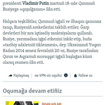
prezidenti
Vladimir Putin
martnıñ 18-nde Qırımnıñ
Rusiyege «qoşulğanını» ilân etti.
Halqara teşkilâtlar, Qırımnıñ işğali ve ilhaqını qanunsız
tanıp, Rusiyeniñ areketlerini takbih ettiler. Ğarp
devletleri bir sıra iqtisadiy sanktsiyalarnı qullandı.
Rusiye, yarımadanı işğal etkenini inkâr etip, buña
«tarihiy adaletniñ tiklenmesi», dey. Ukrainanıñ Yuqarı
Radası 2014 senesi fevralniñ 20-ni, Rusiye tarafından
Qırım ve Aqyarnıñ muvaqqat işğali başlağan künü
olaraq resmen ilân etti.
Paylaşmaq
VPN-siz oquñız
Follow us
Oqumağa devam etiñiz
İNSAN AQLARI