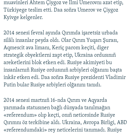
muavinleri Ahtem Çiygoz ve İlmi Umerovnı azat etip,
Türkiyege teslim etti. Daa soñra Umerov ve Çiygoz
Kyivge kelgenler.
2014 senesi fevral ayında Qırımda işaretsiz urbada
silâlı insanlar peyda oldı. Olar Qırım Yuqarı Şurası,
Aqmescit ava limanı, Keriç parom keçiti, diger
strategik obyektlerni zapt etip, Ukraina ordusınıñ
areketlerini blok etken edi. Rusiye akimiyeti bu
insanlarnıñ Rusiye ordusınıñ arbiyleri olğanını başta
inkâr etken edi. Daa soñra Rusiye prezidenti Vladimir
Putin bular Rusiye arbiyleri olğanını tanıdı.
2014 senesi martnıñ 16-nda Qırım ve Aqyarda
yarımada statusınen bağlı dünyada tanılmağan
«referendum» olıp keçti, onıñ neticesinde Rusiye
Qırımnı öz terkibine aldı. Ukraina, Avropa Birligi, ABD
«referendumdaki» rey neticelerini tanımadı. Rusiye