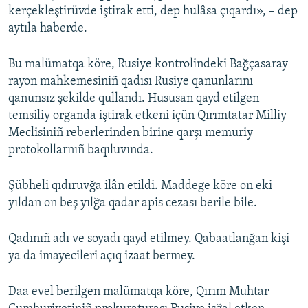
kerçekleştirüvde iştirak etti, dep hulâsa çıqardı», – dep
aytıla haberde.
Bu malümatqa köre, Rusiye kontrolindeki Bağçasaray
rayon mahkemesiniñ qadısı Rusiye qanunlarını
qanunsız şekilde qullandı. Hususan qayd etilgen
temsiliy organda iştirak etkeni içün Qırımtatar Milliy
Meclisiniñ reberlerinden birine qarşı memuriy
protokollarnıñ baqıluvında.
Şübheli qıdıruvğa ilân etildi. Maddege köre on eki
yıldan on beş yılğa qadar apis cezası berile bile.
Qadınıñ adı ve soyadı qayd etilmey. Qabaatlanğan kişi
ya da imayecileri açıq izaat bermey.
Daa evel berilgen malümatqa köre, Qırım Muhtar