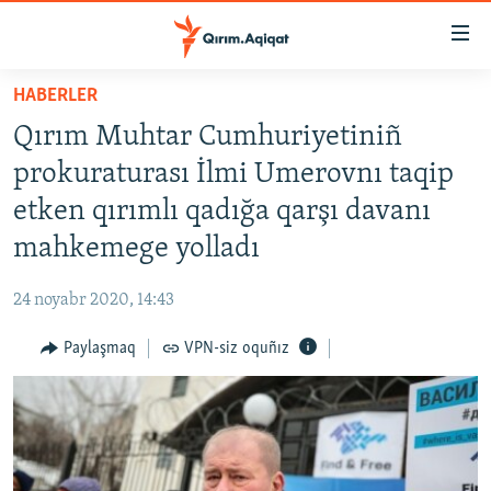
Link
açıqlığı
Esas
HABERLER
mündericege
HABERLER
Qırım Muhtar Cumhuriyetiniñ
qaytmaq
SİYASET
Baş
prokuraturası İlmi Umerovnı taqip
İQTİSADİYAT
navigatsiyağa
etken qırımlı qadığa qarşı davanı
qaytmaq
CEMİYET
mahkemege yolladı
Qıdıruvğa
MEDENİYET
qaytmaq
24 noyabr 2020, 14:43
İNSAN AQLARI
Paylaşmaq
VPN-siz oquñız
VİDEO
SÜRET
BLOGLAR
FİKİR