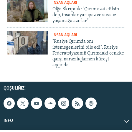
İNSAN AQLARI
Olğa Skrıpnık: "Qırım azat etilsin
dep, insanlar yarıqsız ve suvsuz
yaşamağa azırlar"
İNSAN AQLARI
"Rusiye Qırımda onı
istemegenlerini bile edi". Rusiye
Federatsiyasınıñ Qırımdaki cenkke
qarşı narazılıqlarnen küreşi
aqqında
QOŞULIÑIZ!
INFO