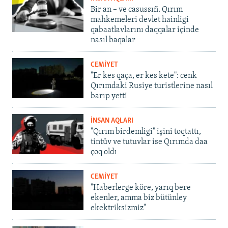
Bir an – ve casussıñ. Qırım
mahkemeleri devlet hainligi
qabaatlavlarını daqqalar içinde
nasıl baqalar
CEMİYET
"Er kes qaça, er kes kete": cenk
Qırımdaki Rusiye turistlerine nasıl
barıp yetti
İNSAN AQLARI
"Qırım birdemligi" işini toqtattı,
tintüv ve tutuvlar ise Qırımda daa
çoq oldı
CEMİYET
"Haberlerge köre, yarıq bere
ekenler, amma biz bütünley
ekektriksizmiz"