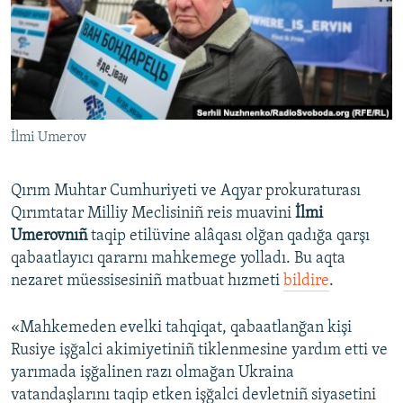
Русский
Українською
QOŞULIÑIZ!
İlmi Umerov
Qırım Muhtar Cumhuriyeti ve Aqyar prokuraturası
RFE/RS bütün saytları
Qırımtatar Milliy Meclisiniñ reis muavini
İlmi
Umerovnıñ
taqip etilüvine alâqası olğan qadığa qarşı
qabaatlayıcı qararnı mahkemege yolladı. Bu aqta
nezaret müessisesiniñ matbuat hızmeti
bildire
.
«Mahkemeden evelki tahqiqat, qabaatlanğan kişi
Rusiye işğalci akimiyetiniñ tiklenmesine yardım etti ve
yarımada işğalinen razı olmağan Ukraina
vatandaşlarını taqip etken işğalci devletniñ siyasetini