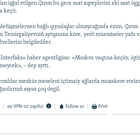
an işğal etilgen Qırım bu gece saat aqreplerini eki saat ögg
 keçti.
 deñişmelernen bağlı qıyınlıqlar olmaycağında emin. Qırım 
 Temirgaliyevniñ aytqanına köre, yerli müessiseler yañı v
dvellerini belgilediler.
İnterfaks» haber agentligine: «Moskva vaqtına keçüv, iqti
meycek», – dep ayttı .
ırımlılar mezkür meseleni içtimaiy ağlarda muzakere eteler
anlarnıñ sayısı çoq degil.
VPN-siz oquñız
Follow us
Print