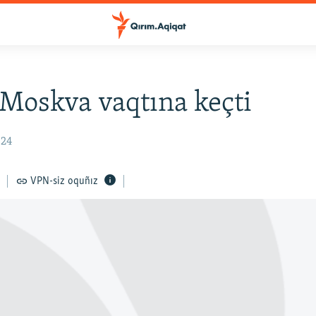
Moskva vaqtına keçti
:24
VPN-siz oquñız