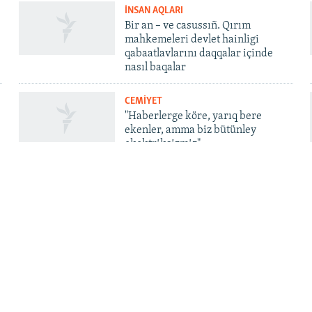
İNSAN AQLARI
Bir an – ve casussıñ. Qırım
mahkemeleri devlet hainligi
qabaatlavlarını daqqalar içinde
nasıl baqalar
CEMİYET
"Haberlerge köre, yarıq bere
ekenler, amma biz bütünley
ekektriksizmiz"
QOŞULIÑIZ!