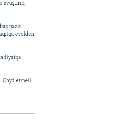
e avuştırıp,
baş nazir
aqıtqa evelden
sadiyatqa
. Qayd etmeli