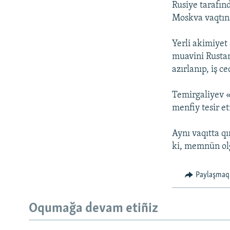
Rusiye tarafınd
Moskva vaqtına
Yerli akimiyet
muavini Rustam
azırlanıp, iş ce
Temirgaliyev «
menfiy tesir et
Aynı vaqıtta q
ki, memnün olğ
Paylaşmaq
Русский
Oqumağa devam etiñiz
Українською