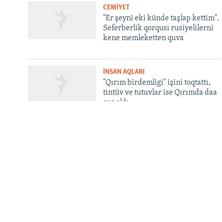
CEMİYET
QOŞULIÑIZ!
"Er şeyni eki künde taşlap kettim".
Seferberlik qorqusı rusiyelilerni
kene memleketten quva
İNSAN AQLARI
RFE/RS bütün saytları
"Qırım birdemligi" işini toqtattı,
tintüv ve tutuvlar ise Qırımda daa
çoq oldı
INFO
Contacts
Qırım.Aqiqat. Bizim aqqında
Android | iOS