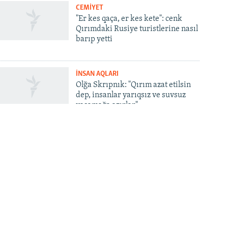
CEMİYET
"Er kes qaça, er kes kete": cenk
Qırımdaki Rusiye turistlerine nasıl
barıp yetti
İNSAN AQLARI
Olğa Skrıpnık: "Qırım azat etilsin
dep, insanlar yarıqsız ve suvsuz
yaşamağa azırlar"