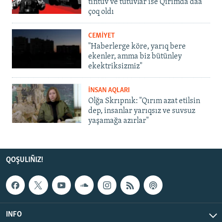
tintüv ve tutuvlar ise Qırımda daa
çoq oldı
CEMİYET
"Haberlerge köre, yarıq bere
ekenler, amma biz bütünley
ekektriksizmiz"
İNSAN AQLARI
Olğa Skrıpnık: "Qırım azat etilsin
dep, insanlar yarıqsız ve suvsuz
yaşamağa azırlar"
QOŞULIÑIZ!
INFO