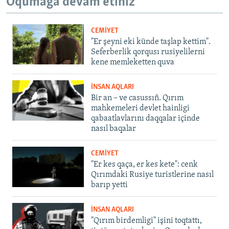
Oqumağa devam etiñiz
CEMİYET
"Er şeyni eki künde taşlap kettim".
Seferberlik qorqusı rusiyelilerni
kene memleketten quva
İNSAN AQLARI
Bir an – ve casussıñ. Qırım
mahkemeleri devlet hainligi
qabaatlavlarını daqqalar içinde
nasıl baqalar
CEMİYET
"Er kes qaça, er kes kete": cenk
Qırımdaki Rusiye turistlerine nasıl
barıp yetti
İNSAN AQLARI
"Qırım birdemligi" işini toqtattı,