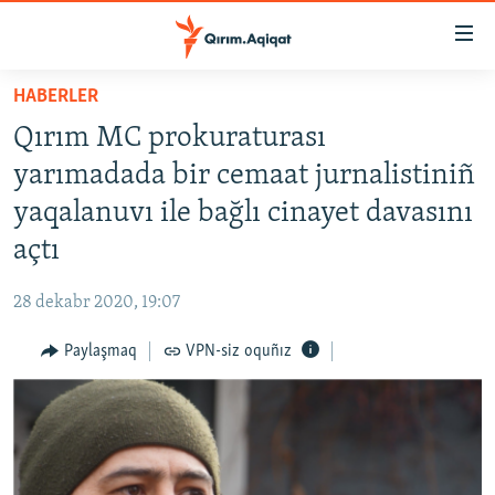
Link
açıqlığı
Esas
HABERLER
mündericege
HABERLER
Qırım MC prokuraturası
qaytmaq
SİYASET
Baş
yarımadada bir cemaat jurnalistiniñ
İQTİSADİYAT
navigatsiyağa
yaqalanuvı ile bağlı cinayet davasını
qaytmaq
CEMİYET
açtı
Qıdıruvğa
MEDENİYET
qaytmaq
28 dekabr 2020, 19:07
İNSAN AQLARI
Paylaşmaq
VPN-siz oquñız
VİDEO
SÜRET
BLOGLAR
FİKİR