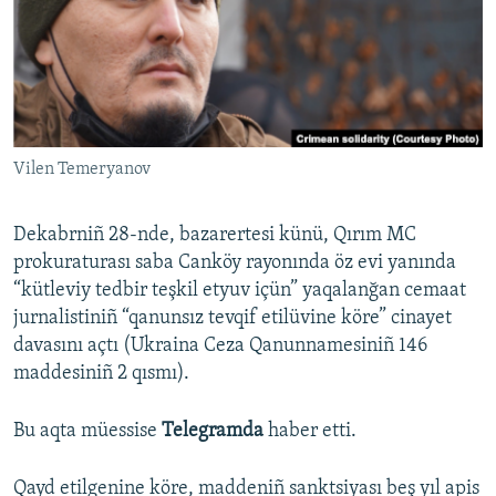
Русский
Українською
QOŞULIÑIZ!
Vilen Temeryanov
Dekabrniñ 28-nde, bazarertesi künü, Qırım MC
RFE/RS bütün saytları
prokuraturası saba Canköy rayonında öz evi yanında
“kütleviy tedbir teşkil etyuv içün” yaqalanğan cemaat
jurnalistiniñ “qanunsız tevqif etilüvine köre” cinayet
davasını açtı (Ukraina Ceza Qanunnamesiniñ 146
maddesiniñ 2 qısmı).
Bu aqta müessise
Telegramda
haber etti.
Qayd etilgenine köre, maddeniñ sanktsiyası beş yıl apis