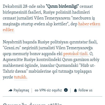
Dekabrniñ 28-nde saba
"Qırım birdemligi"
cemaat
birleşmesiniñ faalleri, Rusiye polisiniñ hadimleri
cemaat jurnalisti Vilen Temeryanovnı "mecburen iş
maşinağa oturtıp evden alıp kettiler", dep
haber etken
ediler.
Noyabrniñ başında Rusiye politsiyası qırımtatar faali,
"Grani.ru" neşiriniñ jurnalisti Vilen Temeryanovğa
qarşı memuriy bozuv aqqında eki
protokol tizdi.
O,
Aqmescitte Rusiye kontrolindeki Qırım garnizon arbiy
mahkemesi ögünde, insanlar Qurmandaki "Hizb ut-
Tahrir davası" mabüslerine qol tutmağa toplaşqan
yerde
tutuldı.
Paylaşmaq
VPN-siz oquñız
Follow us