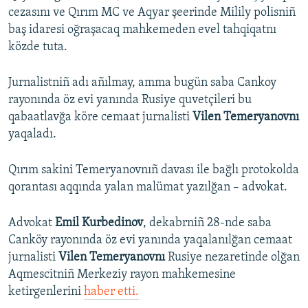
cezasını ve Qırım MC ve Aqyar şeerinde Milily polisniñ
baş idaresi oğraşacaq mahkemeden evel tahqiqatnı
közde tuta.
Jurnalistniñ adı añılmay, amma bugün saba Cankoy
rayonında öz evi yanında Rusiye quvetçileri bu
qabaatlavğa köre cemaat jurnalisti
Vilen Temeryanovnı
yaqaladı.
Qırım sakini Temeryanovnıñ davası ile bağlı protokolda
qorantası aqqında yalan malümat yazılğan – advokat.
Advokat
Emil Kurbedinov
, dekabrniñ 28-nde saba
Canköy rayonında öz evi yanında yaqalanılğan cemaat
jurnalisti
Vilen Temeryanovnı
Rusiye nezaretinde olğan
Aqmescitniñ Merkeziy rayon mahkemesine
ketirgenlerini
haber etti.