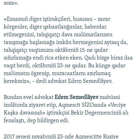
soza».
«Esnasnıñ diger iştirakçileri, hususan – zarar
körgenler, diger qabaatlanğanlar, haberdar
etilmegenini, tahqiqatçı dava malümatlarınen
tanışmağa başlamağa imkân bermegenini aytsaq da,
tahqiqatçı vaqtımıznı oktâbrniñ 15-ne qadar
sıñırlamağa endi rica etken eken. Qadı bizge biraz daa
vaqıt berdi, oktâbrniñ 23-ne qadar. Bu künge qadar
malümatnı ögrenip, muracaatlarnı azırlamaq
kerekmiz», – dedi advokat Edem Semedlâyev.
Bundan evel advokat
Edem Semedlâyev
mabüsni
izolâtorda ziyaret etip, Aqmescit SİZOsında «Veciye
Kaşka davasınıñ» iştirakçisi Bekir Degermenciniñ alı
fenalaştı, dep bildirgen edi.
2017 senesi noyabrniñ 23-nde Aqmescitte Rusiye