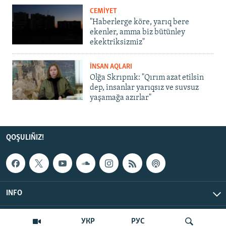
CEMİYET
"Haberlerge köre, yarıq bere
ekenler, amma biz bütünley
ekektriksizmiz"
İNSAN AQLARI
Olğa Skrıpnık: "Qırım azat etilsin
dep, insanlar yarıqsız ve suvsuz
yaşamağa azırlar"
QOŞULIÑIZ!
INFO
© Qırım.Aqiqat, 2026 | All Rights Reserved.
УКР
РУС