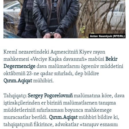
Русский
Українською
QOŞULIÑIZ!
Kreml nezaretindeki Aqmescitniñ Kiyev rayon
mahkemesi «Veciye Kaşka davasınıñ» mabüsi
Bekir
RFE/RS bütün saytları
Degermencige
dava malümatlarını ögrenüv müddetini
oktâbrniñ 23-ne qadar sıñırladı, dep bildire
Qırım.Aqiqat
mühibiri.
Tahqiqatçı
Sergey Pogorelovnıñ
malümatına köre, dava
iştirakçilerinden er biriniñ malümatlarnen tanışma
müddetleriniñ sıñırlanması boyunca mahkemege
muracaatlar berildi.
Qırım.Aqiqat
mühbiri bildire ki,
tahqiqatçınıñ fikirince, advokatlar «tanışuv esnasını