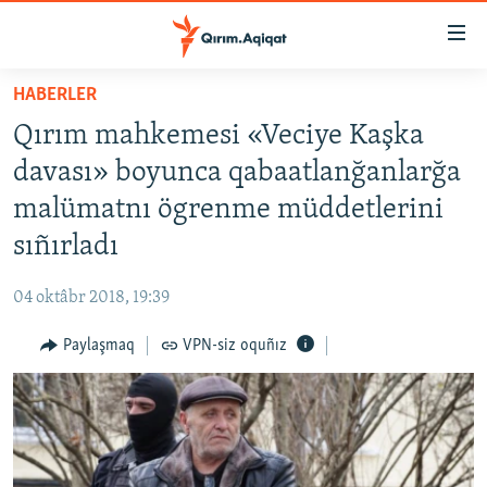
Link
açıqlığı
Esas
HABERLER
mündericege
HABERLER
Qırım mahkemesi «Veciye Kaşka
qaytmaq
SİYASET
Baş
davası» boyunca qabaatlanğanlarğa
İQTİSADİYAT
navigatsiyağa
malümatnı ögrenme müddetlerini
qaytmaq
CEMİYET
sıñırladı
Qıdıruvğa
MEDENİYET
qaytmaq
04 oktâbr 2018, 19:39
İNSAN AQLARI
Paylaşmaq
VPN-siz oquñız
VİDEO
SÜRET
BLOGLAR
FİKİR