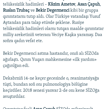
telükesizlik hadimleri –
Kâzim Ametov
,
Asan Çapuh
,
Ruslan Trubaç
ve
Bekir Degermenci
kibi bir gruppa
qırımtatarnı tutıp aldı. Olar Türkiye vatandaşı Yusuf
Aytandan para talap etüvde şeklene. Rusiye
telükesizlik hadimleri olarnı tutqan maalde qırımtatar
milliy areketiniñ veteranı Veciye Kaşka yaramay. Daa
soñra qadın vefat ete.
Bekir Degermenci astma hastasıdır, onıñ alı SİZOda
ağırlaştı. Qırım Yuqarı mahkemesine «​ilk yardım»
çağırılğan edi.
Dekabrniñ 14-ne keçer gecesinde o, reanimatsiyağa
tüşti, bundan soñ onı pulmonologiya bölügine
keçirdiler. 2018 senesi yanvar 2-de onı kene SİZOğa
avuştırdılar.