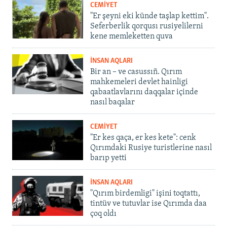
CEMİYET
"Er şeyni eki künde taşlap kettim".
Seferberlik qorqusı rusiyelilerni
kene memleketten quva
İNSAN AQLARI
Bir an – ve casussıñ. Qırım
mahkemeleri devlet hainligi
qabaatlavlarını daqqalar içinde
nasıl baqalar
CEMİYET
"Er kes qaça, er kes kete": cenk
Qırımdaki Rusiye turistlerine nasıl
barıp yetti
İNSAN AQLARI
"Qırım birdemligi" işini toqtattı,
tintüv ve tutuvlar ise Qırımda daa
çoq oldı