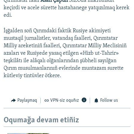
Qırımtatar faali
Asan Çapuh
​SİZOda mikroinsult
keçirdi ve acele sürette hastahanege yatqızılmaq kerek
edi.
İşğalden soñ Qırımdaki faktik Rusiye akimiyeti
mustaqil jurnalistler, vatandaş faalleri, Qırımtatar
Milliy areketiniñ faalleri, Qırımtatar Milliy Meclisiniñ
azaları ve Rusiyede yasaq etilgen «Hizb ut-Tahrir»
teşkilâtı ile alâqalı olğanlarından şübheli sayılğan
Qırım musulmanlarınıñ evlerinde muntazam surette
kütleviy tintüvler ötkere.
Paylaşmaq
VPN-siz oquñız
Follow us
Oqumağa devam etiñiz