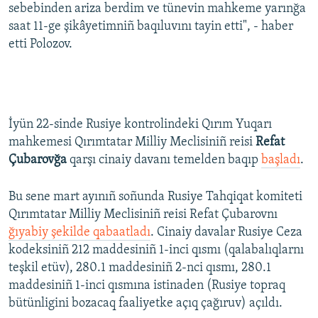
sebebinden ariza berdim ve tünevin mahkeme yarınğa
saat 11-ge şikâyetimniñ baqıluvını tayin etti", - haber
etti Polozov.
İyün 22-sinde Rusiye kontrolindeki Qırım Yuqarı
mahkemesi Qırımtatar Milliy Meclisiniñ reisi
Refat
Çubarovğa
qarşı cinaiy davanı temelden baqıp
başladı
.
Bu sene mart ayınıñ soñunda Rusiye Tahqiqat komiteti
Qırımtatar Milliy Meclisiniñ reisi Refat Çubarovnı
ğıyabiy şekilde qabaatladı
. Cinaiy davalar Rusiye Ceza
kodeksiniñ 212 maddesiniñ 1-inci qısmı (qalabalıqlarnı
teşkil etüv), 280.1 maddesiniñ 2-nci qısmı, 280.1
maddesiniñ 1-inci qısmına istinaden (Rusiye topraq
bütünligini bozacaq faaliyetke açıq çağıruv) açıldı.