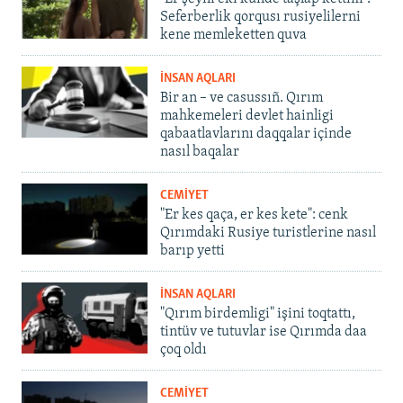
Seferberlik qorqusı rusiyelilerni
kene memleketten quva
İNSAN AQLARI
Bir an – ve casussıñ. Qırım
mahkemeleri devlet hainligi
qabaatlavlarını daqqalar içinde
nasıl baqalar
CEMİYET
"Er kes qaça, er kes kete": cenk
Qırımdaki Rusiye turistlerine nasıl
barıp yetti
İNSAN AQLARI
"Qırım birdemligi" işini toqtattı,
tintüv ve tutuvlar ise Qırımda daa
çoq oldı
CEMİYET