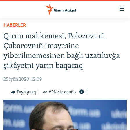
Link
açıqlığı
Esas
HABERLER
mündericege
HABERLER
Qırım mahkemesi, Polozovnıñ
qaytmaq
SİYASET
Baş
Çubarovnıñ imayesine
İQTİSADİYAT
navigatsiyağa
yiberilmemesinen bağlı uzatıluvğa
qaytmaq
CEMİYET
şikâyetni yarın baqacaq
Qıdıruvğa
MEDENİYET
qaytmaq
25 iyün 2020, 12:09
İNSAN AQLARI
Paylaşmaq
VPN-siz oquñız
VİDEO
SÜRET
BLOGLAR
FİKİR