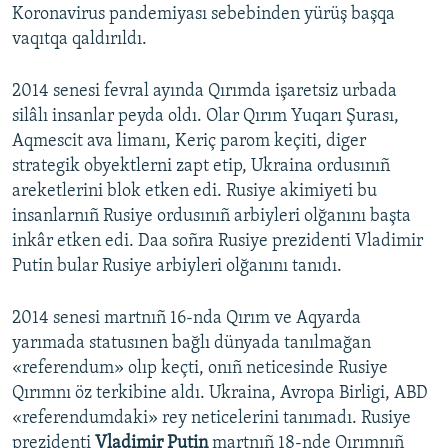
Koronavirus pandemiyası sebebinden yürüş başqa
vaqıtqa qaldırıldı.
2014 senesi fevral ayında Qırımda işaretsiz urbada
silâlı insanlar peyda oldı. Olar Qırım Yuqarı Şurası,
Aqmescit ava limanı, Keriç parom keçiti, diger
strategik obyektlerni zapt etip, Ukraina ordusınıñ
areketlerini blok etken edi. Rusiye akimiyeti bu
insanlarnıñ Rusiye ordusınıñ arbiyleri olğanını başta
inkâr etken edi. Daa soñra Rusiye prezidenti Vladimir
Putin bular Rusiye arbiyleri olğanını tanıdı.
2014 senesi martnıñ 16-nda Qırım ve Aqyarda
yarımada statusınen bağlı dünyada tanılmağan
«referendum» olıp keçti, onıñ neticesinde Rusiye
Qırımnı öz terkibine aldı. Ukraina, Avropa Birligi, ABD
«referendumdaki» rey neticelerini tanımadı. Rusiye
prezidenti
Vladimir Putin
martnıñ 18-nde Qırımnıñ