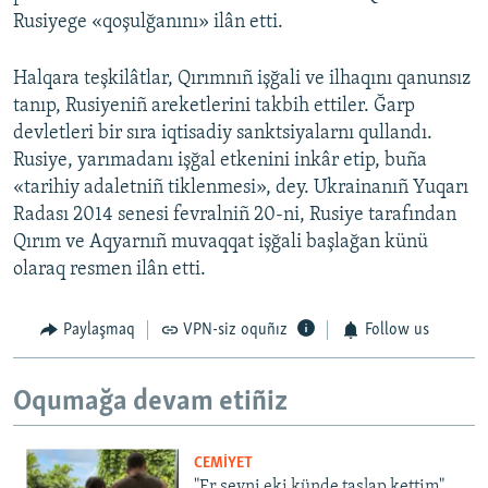
Rusiyege «qoşulğanını» ilân etti.
Halqara teşkilâtlar, Qırımnıñ işğali ve ilhaqını qanunsız
tanıp, Rusiyeniñ areketlerini takbih ettiler. Ğarp
devletleri bir sıra iqtisadiy sanktsiyalarnı qullandı.
Rusiye, yarımadanı işğal etkenini inkâr etip, buña
«tarihiy adaletniñ tiklenmesi», dey. Ukrainanıñ Yuqarı
Radası 2014 senesi fevralniñ 20-ni, Rusiye tarafından
Qırım ve Aqyarnıñ muvaqqat işğali başlağan künü
olaraq resmen ilân etti.
Paylaşmaq
VPN-siz oquñız
Follow us
Oqumağa devam etiñiz
CEMİYET
"Er şeyni eki künde taşlap kettim".