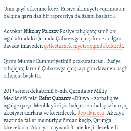
Onıñ qayd etkenine köre, Rusiye akimiyeti «qırımtatar
halqına qarşı daa bir repressiya dalğasını başlattı».
Advokat
Nikolay Polozov
Rusiye tahqiqatçısınıñ onı
işğal altındaki Qırımda Çubarovğa qarşı kene açılğan
davada imayeden
çetleştirmek niyeti aqqında bildirdi
.
Qırım Muhtar Cumhuriyetiniñ prokuraturası, Rusiye
tahqiqatçılarınıñ Çubarovğa qarşı açılğan davanen bağlı
tahqiqat başlattı.
2019 senesi dekabrniñ 6-nda Qırımtatar Milliy
Meclisiniñ reisi
Refat Çubarov
«Dünya – zorbalıq ve
işğalge qarşı. Menlik yürüşi» halqara zorbalıqsız barışıq
aktsiyası azırlana ve keçirilecek,
dep ilân etti
. Aktsiya
vaqtında faller memuriy sıñırdan keçip, Qırımğa
kirecek ola. Aktsiya mayısnıñ 3-nde keçirilecek edi.