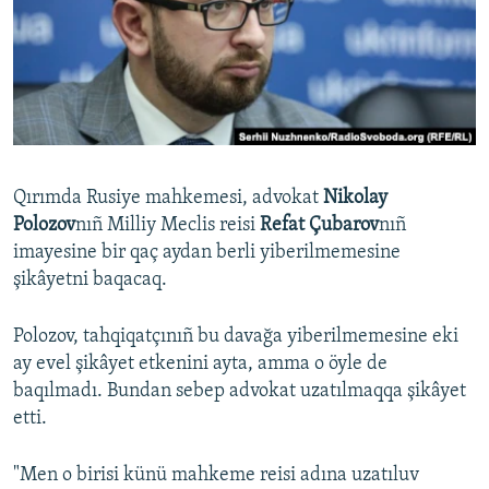
Русский
Українською
QOŞULIÑIZ!
Qırımda Rusiye mahkemesi, advokat
Nikolay
Polozov
nıñ Milliy Meclis reisi
Refat Çubarov
nıñ
RFE/RS bütün saytları
imayesine bir qaç aydan berli yiberilmemesine
şikâyetni baqacaq.
Polozov, tahqiqatçınıñ bu davağa yiberilmemesine eki
ay evel şikâyet etkenini ayta, amma o öyle de
baqılmadı. Bundan sebep advokat uzatılmaqqa şikâyet
etti.
"Men o birisi künü mahkeme reisi adına uzatıluv