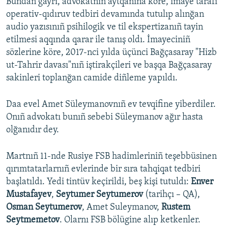
Bundan ğayrı, advokatnıñ aytqanına köre, imaye tarafı
operativ-qıdıruv tedbiri devamında tutulıp alınğan
audio yazısınıñ psihilogik ve til ekspertizanıñ tayin
etilmesi aqqında qarar ile tanış oldı. İmayeciniñ
sözlerine köre, 2017-nci yılda üçünci Bağçasaray "Hizb
ut-Tahrir davası"nıñ iştirakçileri ve başqa Bağçasaray
sakinleri toplanğan camide diñleme yapıldı.
Daa evel Amet Süleymanovnıñ ev tevqifine yiberdiler.
Onıñ advokatı bunıñ sebebi Süleymanov ağır hasta
olğanıdır dey.
Martnıñ 11-nde Rusiye FSB hadimleriniñ teşebbüsinen
qırımtatarlarnıñ evlerinde bir sıra tahqiqat tedbiri
başlatıldı. Yedi tintüv keçirildi, beş kişi tutuldı:
Enver
Mustafayev
,
Seytumer Seytumerov
(tarihçı – QA),
Osman Seytumerov
, Amet Suleymanov,
Rustem
Seytmemetov
. Olarnı FSB bölügine alıp ketkenler.