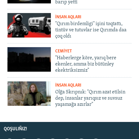
barıp yetti
İNSAN AQLARI
"Qırım birdemligi" işini toqtattı,
tintüv ve tutuvlar ise Qırımda daa
çoq oldı
CEMİYET
"Haberlerge köre, yarıq bere
ekenler, amma biz bütünley
ekektriksizmiz"
İNSAN AQLARI
Olğa Skrıpnık: "Qırım azat etilsin
dep, insanlar yarıqsız ve suvsuz
yaşamağa azırlar"
QOŞULIÑIZ!