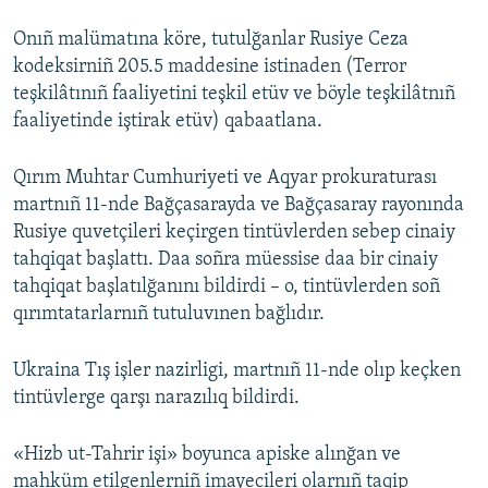
Onıñ malümatına köre, tutulğanlar Rusiye Ceza
kodeksirniñ 205.5 maddesine istinaden (Terror
teşkilâtınıñ faaliyetini teşkil etüv ve böyle teşkilâtnıñ
faaliyetinde iştirak etüv) qabaatlana.
Qırım Muhtar Cumhuriyeti ve Aqyar prokuraturası
martnıñ 11-nde Bağçasarayda ve Bağçasaray rayonında
Rusiye quvetçileri keçirgen tintüvlerden sebep cinaiy
tahqiqat başlattı. Daa soñra müessise daa bir cinaiy
tahqiqat başlatılğanını bildirdi – o, tintüvlerden soñ
qırımtatarlarnıñ tutuluvınen bağlıdır.
Ukraina Tış işler nazirligi, martnıñ 11-nde olıp keçken
tintüvlerge qarşı narazılıq bildirdi.
«Hizb ut-Tahrir işi» boyunca apiske alınğan ve
mahküm etilgenlerniñ imayecileri olarnıñ taqip