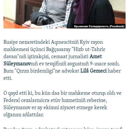
Русский
Українською
QOŞULIÑIZ!
Rusiye nezaretindeki Aqmescitniñ Kyiv rayon
mahkemesi üçünci Bağçasaray "Hizb ut-Tahrir
davası"nıñ iştirakçisi, cemaat jurnalisti
Amet
RFE/RS bütün saytları
Süleymanov
nıñ ev tevqifiniñ avgustnıñ 9-ınace sozdı.
Bunı "Qırım birdemligi"ne advokat
Lilâ Gemeci
haber
etti.
O qayd etti ki, bu kün daa bir mahkeme oturışı oldı ve
Federal cezalarnıicra etüv hızmetiniñ reberine,
Süleymanov er ay ekimni ziyaret etmege kerek
olğanını añlattılar.