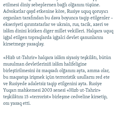
etilmesi diniy sebeplernen bağlı olğanını tüşüne.
Advokatlar qayd etkenine köre, Rusiye uquq qoruyıcı
organları tarafından bu dava boyunca taqip etilgenler –
ekseriyeti qırımtatarlar ve ukrain, rus, tacik, azeri ve
islâm dinini kütken diger millet vekilleri. Halqara uquq
işğal etilgen topraqlarda işğalci devlet qanunlarını
kirsetmege yasaqlay.
«Hizb ut-Tahrir» halqara islâm siyasiy teşkilâtı, bütün
musulman devletleriniñ islâm halifeligine
birleştirilmesini öz maqsadı olğanını ayta, amma olar,
bu maqsatqa irişmek içün terroristik usullarnı red ete
ve Rusiyede adaletsiz taqip etilgenini ayta. Rusiye
Yuqarı mahkemesi 2003 senesi «Hizb ut-Tahrir»
teşkilâtını 15 «terrorist» birleşme cedveline kirsetip,
onı yasaq etti.