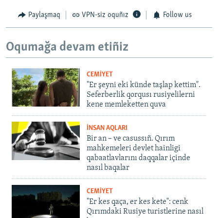
Paylaşmaq
VPN-siz oquñız
Follow us
Oqumağa devam etiñiz
CEMİYET
"Er şeyni eki künde taşlap kettim".
Seferberlik qorqusı rusiyelilerni
kene memleketten quva
İNSAN AQLARI
Bir an – ve casussıñ. Qırım
mahkemeleri devlet hainligi
qabaatlavlarını daqqalar içinde
nasıl baqalar
CEMİYET
"Er kes qaça, er kes kete": cenk
Qırımdaki Rusiye turistlerine nasıl