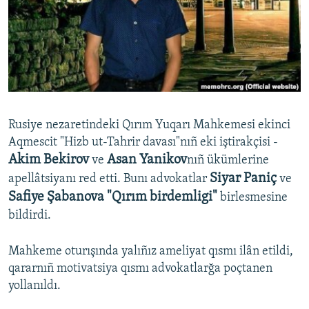
Русский
Українською
QOŞULIÑIZ!
Rusiye nezaretindeki Qırım Yuqarı Mahkemesi ekinci
Aqmescit "Hizb ut-Tahrir davası"nıñ eki iştirakçisi -
RFE/RS bütün saytları
Akim Bekirov
Asan Yanikov
ve
nıñ ükümlerine
Siyar Paniç
apellâtsiyanı red etti. Bunı advokatlar
ve
Safiye Şabanova "Qırım birdemligi"
birlesmesine
bildirdi.
Mahkeme oturışında yalıñız ameliyat qısmı ilân etildi,
qararnıñ motivatsiya qısmı advokatlarğa poçtanen
yollanıldı.