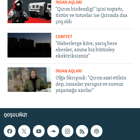
İNSAN AQLARI
"Qırım birdemligi" işini toqtattı,
tintüv ve tutuvlar ise Qırımda daa
çoq oldı
CEMİYET
"Haberlerge köre, yarıq bere
ekenler, amma biz bütünley
ekektriksizmiz"
İNSAN AQLARI
Olğa Skrıpnık: "Qırım azat etilsin
dep, insanlar yarıqsız ve suvsuz
yaşamağa azırlar"
QOŞULIÑIZ!