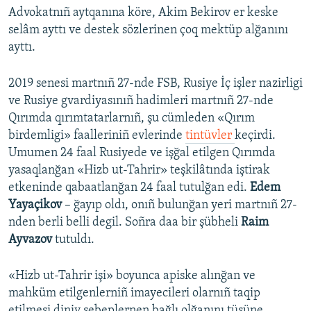
Advokatnıñ aytqanına köre, Akim Bekirov er keske
selâm ayttı ve destek sözlerinen çoq mektüp alğanını
ayttı.
2019 senesi martnıñ 27-nde FSB, Rusiye İç işler nazirligi
ve Rusiye gvardiyasınıñ hadimleri martnıñ 27-nde
Qırımda qırımtatarlarnıñ, şu cümleden «Qırım
birdemligi» faalleriniñ evlerinde
tintüvler
keçirdi.
Umumen 24 faal Rusiyede ve işğal etilgen Qırımda
yasaqlanğan «Hizb ut-Tahrir» teşkilâtında iştirak
etkeninde qabaatlanğan 24 faal tutulğan edi.
Edem
Yayaçikov
– ğayıp oldı, onıñ bulunğan yeri martnıñ 27-
nden berli belli degil. Soñra daa bir şübheli
Raim
Ayvazov
tutuldı.
«Hizb ut-Tahrir işi» boyunca apiske alınğan ve
mahküm etilgenlerniñ imayecileri olarnıñ taqip
etilmesi diniy sebeplernen bağlı olğanını tüşüne.