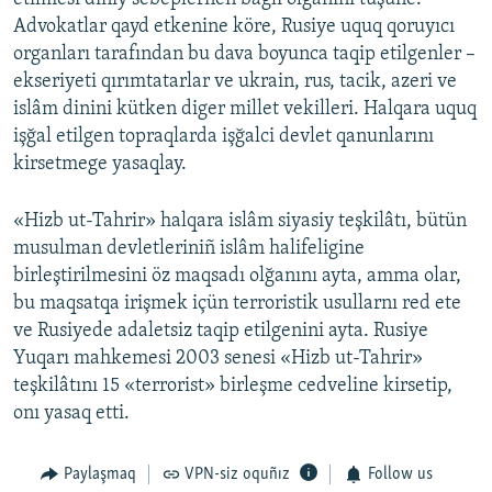
Advokatlar qayd etkenine köre, Rusiye uquq qoruyıcı
organları tarafından bu dava boyunca taqip etilgenler –
ekseriyeti qırımtatarlar ve ukrain, rus, tacik, azeri ve
islâm dinini kütken diger millet vekilleri. Halqara uquq
işğal etilgen topraqlarda işğalci devlet qanunlarını
kirsetmege yasaqlay.
«Hizb ut-Tahrir» halqara islâm siyasiy teşkilâtı, bütün
musulman devletleriniñ islâm halifeligine
birleştirilmesini öz maqsadı olğanını ayta, amma olar,
bu maqsatqa irişmek içün terroristik usullarnı red ete
ve Rusiyede adaletsiz taqip etilgenini ayta. Rusiye
Yuqarı mahkemesi 2003 senesi «Hizb ut-Tahrir»
teşkilâtını 15 «terrorist» birleşme cedveline kirsetip,
onı yasaq etti.
Paylaşmaq
VPN-siz oquñız
Follow us