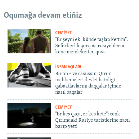
Oqumağa devam etiñiz
CEMİYET
"Er şeyni eki künde taşlap kettim".
Seferberlik qorqusı rusiyelilerni
kene memleketten quva
İNSAN AQLARI
Bir an – ve casussıñ. Qırım
mahkemeleri devlet hainligi
qabaatlavlarını daqqalar içinde
nasıl baqalar
CEMİYET
"Er kes qaça, er kes kete": cenk
Qırımdaki Rusiye turistlerine nasıl
barıp yetti