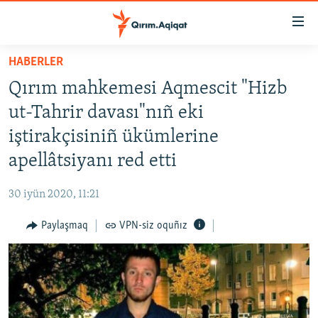
Link
açıqlığı
Esas
HABERLER
mündericege
HABERLER
Qırım mahkemesi Aqmescit "Hizb
qaytmaq
SİYASET
Baş
ut-Tahrir davası"nıñ eki
İQTİSADİYAT
navigatsiyağa
iştirakçisiniñ ükümlerine
qaytmaq
CEMİYET
apellâtsiyanı red etti
Qıdıruvğa
MEDENİYET
qaytmaq
30 iyün 2020, 11:21
İNSAN AQLARI
Paylaşmaq
VPN-siz oquñız
VİDEO
SÜRET
BLOGLAR
FİKİR