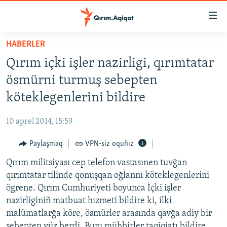
Link
açıqlığı
Esas
HABERLER
mündericege
HABERLER
Qırım içki işler nazirligi, qırımtatar
qaytmaq
SİYASET
Baş
ösmürni turmuş sebepten
İQTİSADİYAT
navigatsiyağa
köteklegenlerini bildire
qaytmaq
CEMİYET
Qıdıruvğa
10 aprel 2014, 15:59
MEDENİYET
qaytmaq
Paylaşmaq
VPN-siz oquñız
İNSAN AQLARI
Qırım militsiyası cep telefon vastasınen tuvğan
VİDEO
qırımtatar tilinde qonuşqan oğlannı köteklegenlerini
SÜRET
ögrene. Qırım Cumhuriyeti boyunca İçki işler
BLOGLAR
nazirliginiñ matbuat hızmeti bildire ki, ilki
malümatlarğa köre, ösmürler arasında qavğa adiy bir
FİKİR
sebepten yüz berdi. Bunı mühbirler taqiqiatı bildire.