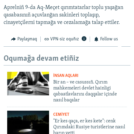
Aprelniñ 9-da Aq-Meçet qırımtatarlar toplu yaşağan
qasabasınıñ açuvlanğan sakinleri toplaşıp,
cinayetçilerni tapmağa ve cezalamağa talap ettiler.
Paylaşmaq
VPN-siz oquñız
Follow us
Oqumağa devam etiñiz
İNSAN AQLARI
Bir an – ve casussıñ. Qırım
mahkemeleri devlet hainligi
qabaatlavlarını daqqalar içinde
nasıl baqalar
CEMİYET
"Er kes qaça, er kes kete": cenk
Qırımdaki Rusiye turistlerine nasıl
barıp yetti