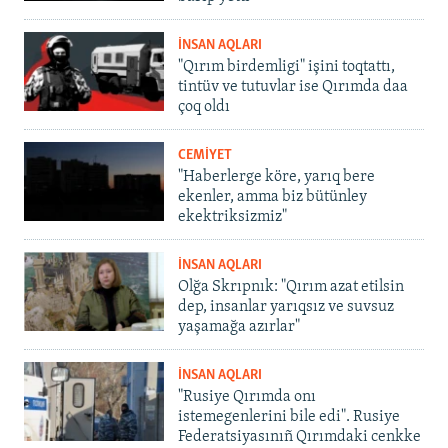
İNSAN AQLARI
"Qırım birdemligi" işini toqtattı,
tintüv ve tutuvlar ise Qırımda daa
çoq oldı
CEMİYET
"Haberlerge köre, yarıq bere
ekenler, amma biz bütünley
ekektriksizmiz"
İNSAN AQLARI
Olğa Skrıpnık: "Qırım azat etilsin
dep, insanlar yarıqsız ve suvsuz
yaşamağa azırlar"
İNSAN AQLARI
"Rusiye Qırımda onı
istemegenlerini bile edi". Rusiye
Federatsiyasınıñ Qırımdaki cenkke