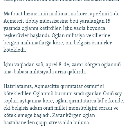
Русский
Matbuat hızmetiniñ malümatına köre, aprelniñ 1-de
Українською
Aqmescit tibbiy müessisesine beti yaralanğan 15
yaşında oğlannı ketirdiler. İşbu vaqia boyunca
teşkerüvler başlandı. Oğlan militsiya vekillerine
QOŞULIÑIZ!
bergen malümatlarğa köre, onı belgisiz ösmürler
kötekledi.
RFE/RS bütün saytları
İşbu vaqiadan soñ, aprel 8-de, zarar körgen oğlannıñ
ana-babası militsiyada ariza qaldırdı.
Hatırlatamız, Aqmescitte qırımtatar ösmürini
köteklediler. Oğlannıñ burnunı sındırğanlar. Onıñ soy-
sopları aytqanına köre, oğlan qırımtatarca laf etkende,
eki belgisiz adam onıñ millet mensüpligini soradı ve
köteklemege başladı. Zarar körgen oğlan
hastahaneden çıqıp, stress alda buluna.