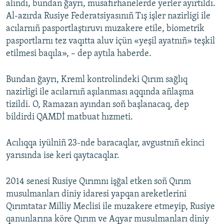
alındı, bundan ğayrı, musafirhanelerde yerler ayırtıldı.
Al-azırda Rusiye Federatsiyasınıñ Tış işler nazirligi ile
acılarnıñ pasportlaştıruvı muzakere etile, biometrik
pasportlarnı tez vaqıtta aluv içün «yeşil ayatnıñ» teşkil
etilmesi baqıla», – dep aytıla haberde.
Bundan ğayrı, Kreml kontrolindeki Qırım sağlıq
nazirligi ile acılarnıñ aşılanması aqqında añlaşma
tizildi. O, Ramazan ayından soñ başlanacaq, dep
bildirdi QAMDİ matbuat hızmeti.
Acılıqqa iyülniñ 23-nde baracaqlar, avgustnıñ ekinci
yarısında ise keri qaytacaqlar.
2014 senesi Rusiye Qırımnı işğal etken soñ Qırım
musulmanları diniy idaresi yapqan areketlerini
Qırımtatar Milliy Meclisi ile muzakere etmeyip, Rusiye
qanunlarına köre Qırım ve Aqyar musulmanları diniy