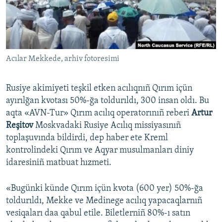
Русский
Українською
Acılar Mekkede, arhiv fotoresimi
QOŞULIÑIZ!
Rusiye akimiyeti teşkil etken acılıqnıñ Qırım içün
ayırılğan kvotası 50%-ğa toldurıldı, 300 insan oldı. Bu
RFE/RS bütün saytları
aqta «AVN-Tur» Qırım acılıq operatorınıñ reberi
Artur
Reşitov
Moskvadaki Rusiye Acılıq missiyasınıñ
toplaşuvında bildirdi, dep haber ete Kreml
kontrolindeki Qırım ve Aqyar musulmanları diniy
idaresiniñ matbuat hızmeti.
«Bugünki künde Qırım içün kvota (600 yer) 50%-ğa
toldurıldı, Mekke ve Medinege acılıq yapacaqlarnıñ
vesiqaları daa qabul etile. Biletlerniñ 80%-ı satın