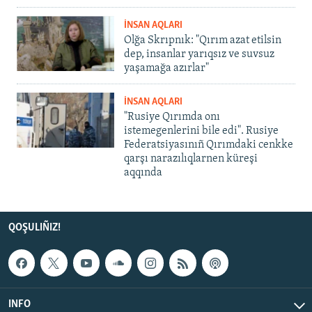
İNSAN AQLARI
Olğa Skrıpnık: "Qırım azat etilsin
dep, insanlar yarıqsız ve suvsuz
yaşamağa azırlar"
İNSAN AQLARI
"Rusiye Qırımda onı
istemegenlerini bile edi". Rusiye
Federatsiyasınıñ Qırımdaki cenkke
qarşı narazılıqlarnen küreşi
aqqında
QOŞULIÑIZ!
INFO