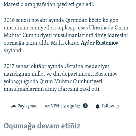
idaresi olaraq yañıdan qayd etilgen edi.
2016 senesi noyabr ayında Qırımdan köçip kelgen
musulman cemiyetleri toplaşıp, esas Ukrainada Qırım
Muhtar Cumhuriyeti musulmanlarınıñ diniy idaresini
qurmağa qarar aldı. Müfti olaraq
Ayder Rustemov
saylandı.
2017 senesi oktâbr ayında Ukraina medeniyet
nazirliginiñ millet ve din departamenti Rustemov
yolbaşçılığında Qırım Muhtar Cumhuriyeti
musulmanlarınıñ diniy idaresini qayd etti.
Paylaşmaq
VPN-siz oquñız
Follow us
Oqumağa devam etiñiz