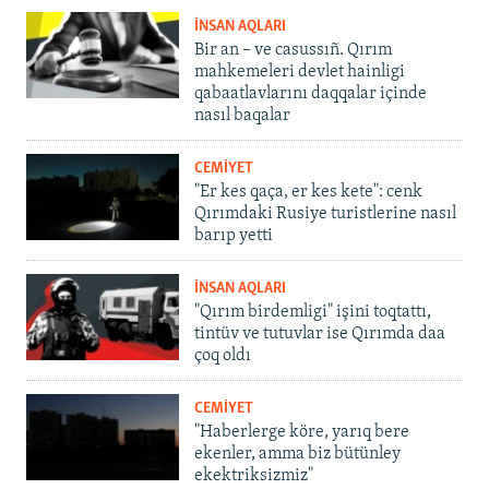
İNSAN AQLARI
Bir an – ve casussıñ. Qırım
mahkemeleri devlet hainligi
qabaatlavlarını daqqalar içinde
nasıl baqalar
CEMİYET
"Er kes qaça, er kes kete": cenk
Qırımdaki Rusiye turistlerine nasıl
barıp yetti
İNSAN AQLARI
"Qırım birdemligi" işini toqtattı,
tintüv ve tutuvlar ise Qırımda daa
çoq oldı
CEMİYET
"Haberlerge köre, yarıq bere
ekenler, amma biz bütünley
ekektriksizmiz"