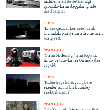
mahkemeleri devlet hainligi
qabaatlavlarını daqqalar içinde
nasıl baqalar
CEMİYET
"Er kes qaça, er kes kete": cenk
Qırımdaki Rusiye turistlerine nasıl
barıp yetti
İNSAN AQLARI
"Qırım birdemligi" işini toqtattı,
tintüv ve tutuvlar ise Qırımda daa
çoq oldı
CEMİYET
"Haberlerge köre, yarıq bere
ekenler, amma biz bütünley
ekektriksizmiz"
İNSAN AQLARI
Olğa Skrıpnık: "Qırım azat etilsin