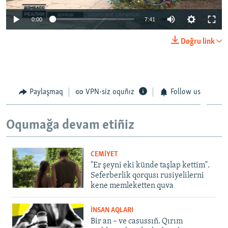
0:00
7:41
Doğru link
Paylaşmaq
VPN-siz oquñız
Follow us
Oqumağa devam etiñiz
CEMİYET
"Er şeyni eki künde taşlap kettim".
Seferberlik qorqusı rusiyelilerni
kene memleketten quva
İNSAN AQLARI
Bir an – ve casussıñ. Qırım