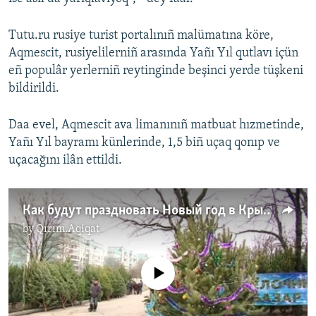
Tutu.ru rusiye turist portalınıñ malümatına köre,
Aqmescit, rusiyelilerniñ arasında Yañı Yıl qutlavı içün
eñ populâr yerlerniñ reytinginde beşinci yerde tüşkeni
bildirildi.
Daa evel, Aqmescit ava limanınıñ matbuat hızmetinde,
Yañı Yıl bayramı künlerinde, 1,5 biñ uçaq qonıp ve
uçacağını ilân ettildi.
Как будут праздновать Новый год в Крыму и на Донбассе? (видео)
by
Qırım.Aqiqat
No media source currently available