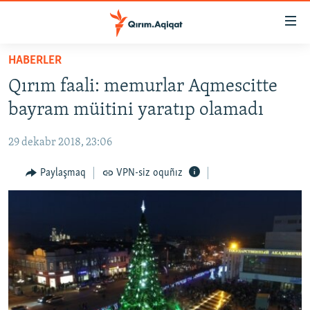
Link
açıqlığı
Esas
HABERLER
mündericege
HABERLER
Qırım faali: memurlar Aqmescitte
qaytmaq
SİYASET
Baş
bayram müitini yaratıp olamadı
İQTİSADİYAT
navigatsiyağa
qaytmaq
29 dekabr 2018, 23:06
CEMİYET
Qıdıruvğa
MEDENİYET
Paylaşmaq
VPN-siz oquñız
qaytmaq
İNSAN AQLARI
VİDEO
SÜRET
BLOGLAR
FİKİR