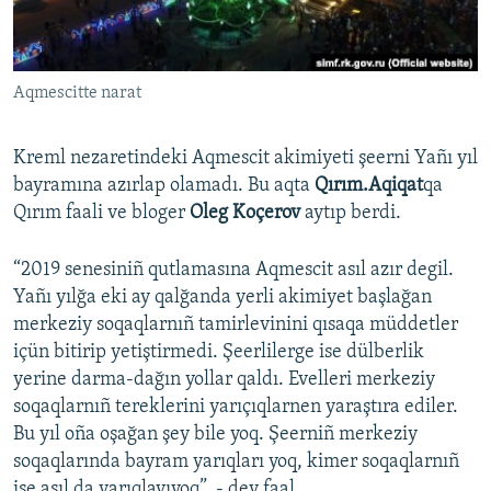
Русский
Українською
Aqmescitte narat
QOŞULIÑIZ!
Kreml nezaretindeki Aqmescit akimiyeti şeerni Yañı yıl
bayramına azırlap olamadı. Bu aqta
Qırım.Aqiqat
qa
Qırım faali ve bloger
Oleg Koçerov
aytıp berdi.
RFE/RS bütün saytları
“2019 senesiniñ qutlamasına Aqmescit asıl azır degil.
Yañı yılğa eki ay qalğanda yerli akimiyet başlağan
merkeziy soqaqlarnıñ tamirlevinini qısaqa müddetler
içün bitirip yetiştirmedi. Şeerlilerge ise dülberlik
yerine darma-dağın yollar qaldı. Evelleri merkeziy
soqaqlarnıñ tereklerini yarıçıqlarnen yaraştıra ediler.
Bu yıl oña oşağan şey bile yoq. Şeerniñ merkeziy
soqaqlarında bayram yarıqları yoq, kimer soqaqlarnıñ
ise asıl da yarıqlavıyoq”, - dey faal.