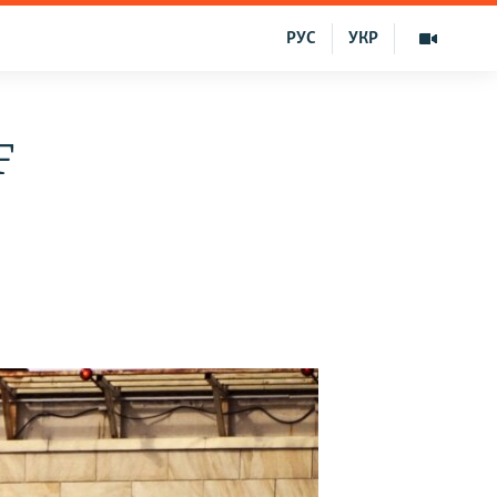
РУС
УКР
F