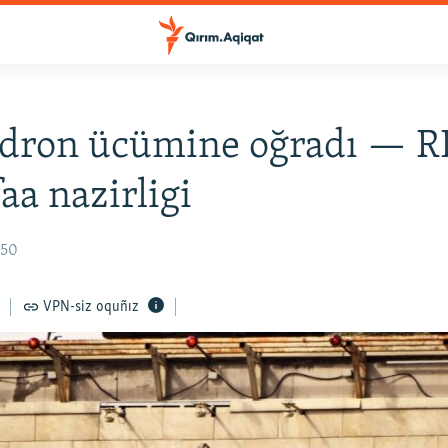
 dron ücümine oğradı — R
a nazirligi
:50
VPN-siz oquñız