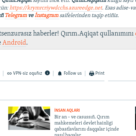
r
Qırım.Aqiqat
saytını blok etti.
Qırım.Aqiqatnı
küzgü saytı 
kün:
https://krymrcriywdcchs.azureedge.net
. Esas adise-va
ıñ
Telegram
ve
İnstagram
saifelerinden taqip etiñiz.
 tsenzurasız haberler! Qırım.Aqiqat qullanımını
e
Android
.
VPN-siz oquñız
Follow us
Print
İNSAN AQLARI
Bir an – ve casussıñ. Qırım
mahkemeleri devlet hainligi
qabaatlavlarını daqqalar içinde
nasıl baqalar