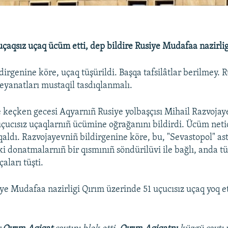
çaqsız uçaq ücüm etti, dep bildire Rusiye Mudafaa nazirlig
dirgenine köre, uçaq tüşürildi. Başqa tafsilâtlar berilmey. 
eyanatları mustaqil tasdıqlanmalı.
 keçken gecesi Aqyarnıñ Rusiye yolbaşçısı Mihail Razvojay
uçucısız uçaqlarnıñ ücümine oğrağanını bildirdi. Ücüm net
qaldı. Razvojayevniñ bildirgenine köre, bu, "Sevastopol" as
ki donatmalarnıñ bir qısmınıñ söndürilüvi ile bağlı, anda t
aları tüşti.
ye Mudafaa nazirligi Qırım üzerinde 51 uçucısız uçaq yoq et