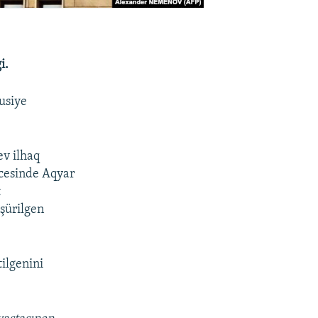
i.
Rusiye
ev ilhaq
icesinde Aqyar
t
üşürilgen
ilgenini