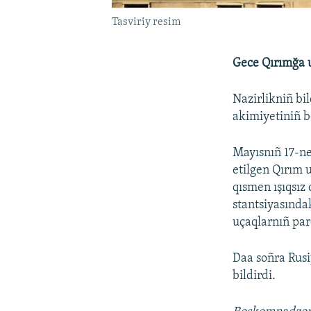
Tasviriy resim
Gece Qırımğa u
Nazirlikniñ bil
akimiyetiniñ b
Mayısnıñ 17-ne
etilgen Qırım 
qısmen ışıqsız 
stantsiyasında
uçaqlarnıñ parç
Daa soñra Rusi
bildirdi.