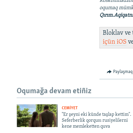
Roskomnadzo
oqumaq müm
Qırım.Aqiqatn
Bloklav ve
içün
iOS
v
Paylaşmaq
Oqumağa devam etiñiz
CEMİYET
"Er şeyni eki künde taşlap kettim".
Seferberlik qorqusı rusiyelilerni
kene memleketten quva