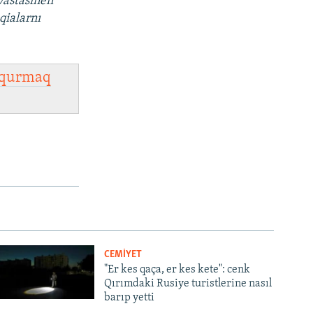
vastasınen
qialarnı
qurmaq
CEMİYET
"Er kes qaça, er kes kete": cenk
Qırımdaki Rusiye turistlerine nasıl
barıp yetti