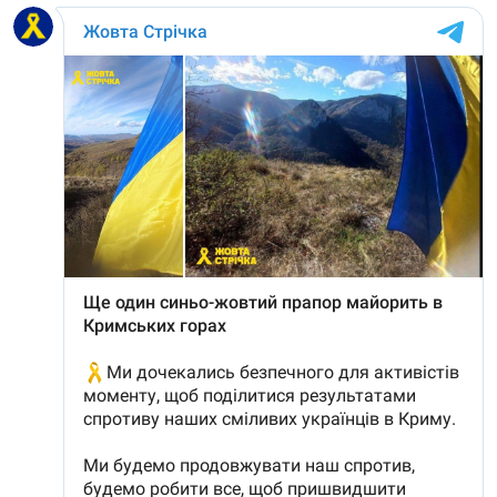
Русский
Українською
QOŞULIÑIZ!
RFE/RS bütün saytları