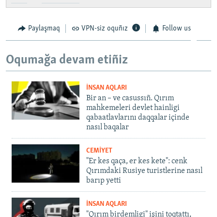
Paylaşmaq
VPN-siz oquñız
Follow us
Oqumağa devam etiñiz
İNSAN AQLARI
Bir an – ve casussıñ. Qırım
mahkemeleri devlet hainligi
qabaatlavlarını daqqalar içinde
nasıl baqalar
CEMİYET
"Er kes qaça, er kes kete": cenk
Qırımdaki Rusiye turistlerine nasıl
barıp yetti
İNSAN AQLARI
"Qırım birdemligi" işini toqtattı,