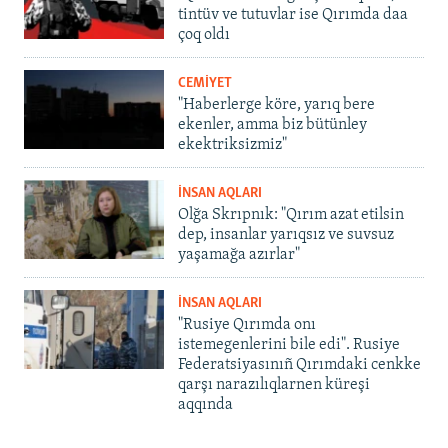
tintüv ve tutuvlar ise Qırımda daa
çoq oldı
CEMİYET
"Haberlerge köre, yarıq bere
ekenler, amma biz bütünley
ekektriksizmiz"
İNSAN AQLARI
Olğa Skrıpnık: "Qırım azat etilsin
dep, insanlar yarıqsız ve suvsuz
yaşamağa azırlar"
İNSAN AQLARI
"Rusiye Qırımda onı
istemegenlerini bile edi". Rusiye
Federatsiyasınıñ Qırımdaki cenkke
qarşı narazılıqlarnen küreşi
aqqında