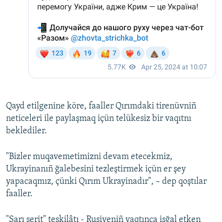
Qayd etilgenine köre, faaller Qırımdaki tirenüvniñ
neticeleri ile paylaşmaq içün telükesiz bir vaqıtnı
beklediler.
"Bizler muqavemetimizni devam etecekmiz,
Ukrayinanıñ ğalebesini tezleştirmek içün er şey
yapacaqmız, çünki Qırım Ukrayinadır", – dep qoştılar
faaller.
"Sarı şerit" teşkilâtı - Rusiyeniñ vaqtınca işğal etken