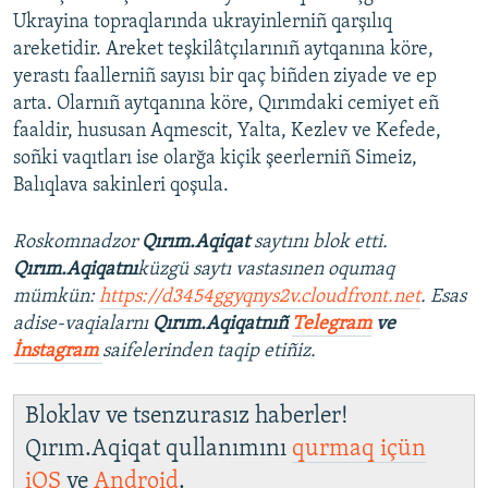
Ukrayina topraqlarında ukrayinlerniñ qarşılıq
areketidir. Areket teşkilâtçılarınıñ aytqanına köre,
yerastı faallerniñ sayısı bir qaç biñden ziyade ve ep
arta. Olarnıñ aytqanına köre, Qırımdaki cemiyet eñ
faaldir, hususan Aqmescit, Yalta, Kezlev ve Kefede,
soñki vaqıtları ise olarğa kiçik şeerlerniñ Simeiz,
Balıqlava sakinleri qoşula.
Roskomnadzor
Qırım.Aqiqat
saytını blok etti.
Qırım.Aqiqatnı
küzgü saytı vastasınen oqumaq
mümkün:
https://d3454ggyqnys2v.cloudfront.net
. Esas
adise-vaqialarnı
Qırım.Aqiqatnıñ
Telegram
ve
İnstagram
saifelerinden taqip etiñiz.
Bloklav ve tsenzurasız haberler!
Qırım.Aqiqat qullanımını
qurmaq içün
iOS
ve
Android
.