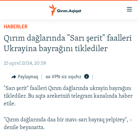
Link
açıqlığı
Esas
HABERLER
mündericege
HABERLER
Qırım dağlarında "Sarı şerit" faalleri
qaytmaq
SİYASET
Baş
Ukrayina bayrağını tiklediler
İQTİSADİYAT
navigatsiyağa
qaytmaq
25 aprel 2024, 20:58
CEMİYET
Qıdıruvğa
MEDENİYET
Paylaşmaq
VPN-siz oquñız
qaytmaq
İNSAN AQLARI
"Sarı şerit" faalleri Qırım dağlarında ukrayin bayrağını
tiklediler. Bu aqta areketniñ telegram kanalında haber
VİDEO
etile.
SÜRET
"Qırım dağlarında daa bir mavı-sarı bayraq yelpirey", -
BLOGLAR
denile beyanatta.
FİKİR