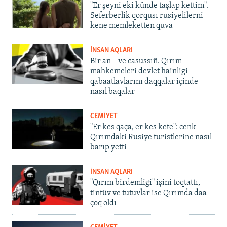
"Er şeyni eki künde taşlap kettim".
Seferberlik qorqusı rusiyelilerni
kene memleketten quva
İNSAN AQLARI
Bir an – ve casussıñ. Qırım
mahkemeleri devlet hainligi
qabaatlavlarını daqqalar içinde
nasıl baqalar
CEMİYET
"Er kes qaça, er kes kete": cenk
Qırımdaki Rusiye turistlerine nasıl
barıp yetti
İNSAN AQLARI
"Qırım birdemligi" işini toqtattı,
tintüv ve tutuvlar ise Qırımda daa
çoq oldı