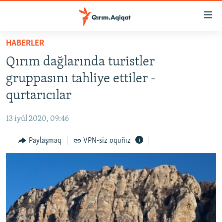
Link
açıqlığı
Esas
HABERLER
mündericege
HABERLER
Qırım dağlarında turistler
qaytmaq
SİYASET
Baş
gruppasını tahliye ettiler -
İQTİSADİYAT
navigatsiyağa
qurtarıcılar
qaytmaq
CEMİYET
Qıdıruvğa
13 iyül 2020, 09:46
MEDENİYET
qaytmaq
Paylaşmaq
VPN-siz oquñız
İNSAN AQLARI
VİDEO
SÜRET
BLOGLAR
FİKİR