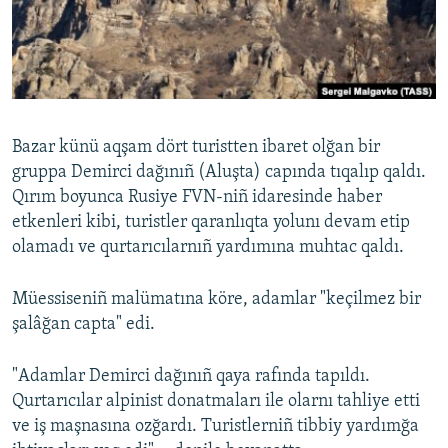
Русский
Українською
QOŞULIÑIZ!
Bazar künü aqşam dört turistten ibaret olğan bir
gruppa Demirci dağınıñ (Aluşta) capında tıqalıp qaldı.
Qırım boyunca Rusiye FVN-niñ idaresinde haber
RFE/RS bütün saytları
etkenleri kibi, turistler qaranlıqta yolunı devam etip
olamadı ve qurtarıcılarnıñ yardımına muhtac qaldı.
Müessiseniñ malümatına köre, adamlar "keçilmez bir
şalâğan capta" edi.
"Adamlar Demirci dağınıñ qaya rafında tapıldı.
Qurtarıcılar alpinist donatmaları ile olarnı tahliye etti
ve iş maşnasına ozğardı. Turistlerniñ tibbiy yardımğa