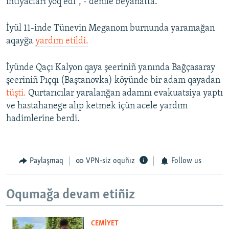
ihtiyacları yoq edi", - denile beyanatta.
İyül 11-inde Tünevin Meganom burnunda yaramağan
aqayğa
yardım etildi.
İyünde Qaçı Kalyon qaya şeeriniñ yanında Bağçasaray
şeeriniñ Pıçqı (Baştanovka) köyünde bir adam qayadan
tüşti.
Qurtarıcılar yaralanğan adamnı evakuatsiya yaptı
ve hastahanege alıp ketmek içün acele yardım
hadimlerine berdi.
Paylaşmaq
VPN-siz oquñız
Follow us
Oqumağa devam etiñiz
CEMİYET