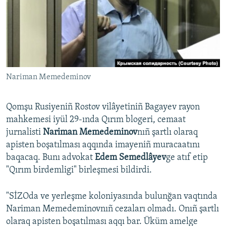
Русский
Українською
QOŞULIÑIZ!
Nariman Memedeminov
Qomşu Rusiyeniñ Rostov vilâyetiniñ Bagayev rayon
RFE/RS bütün saytları
mahkemesi iyül 29-ında Qırım blogeri, cemaat
jurnalisti
Nariman Memedeminov
nıñ şartlı olaraq
apisten boşatılması aqqında imayeniñ muracaatını
baqacaq. Bunı advokat
Edem Semedlâyev
ge atıf etip
"Qırım birdemligi" birleşmesi bildirdi.
"SİZOda ve yerleşme koloniyasında bulunğan vaqtında
Nariman Memedeminovnıñ cezaları olmadı. Onıñ şartlı
olaraq apisten boşatılması aqqı bar. Üküm amelge