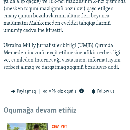
ya da alıp qaçuv) ve 162-nci maddesiniñ 2-nci qısmında
(mesken toqunılmazlığınıñ bozuluvı) qayd etilgen
cinaiy qanun bozuluvlarınıñ alâmetleri boyunca
malümatnı Mahkemeden eveldki tahqiqatlarnıñ
umumiy cedveline kirsetti.
Ukraina Milliy jurnalistler birligi (UMJB) Qırımda
Memedeminovnıñ tevqif etilmesine «fikir serbestligi
ve, cümleden İnternet ağı vastasınen, informatsiyanı
serbest almaq ve darqatmaq aqqınıñ bozuluvı» dedi.
Paylaşmaq
VPN-siz oquñız
Follow us
Oqumağa devam etiñiz
CEMİYET