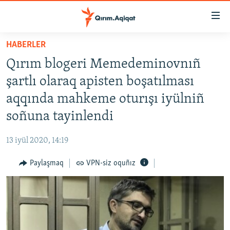
Link
açıqlığı
Esas
HABERLER
mündericege
HABERLER
Qırım blogeri Memedeminovnıñ
qaytmaq
SİYASET
Baş
şartlı olaraq apisten boşatılması
İQTİSADİYAT
navigatsiyağa
aqqında mahkeme oturışı iyülniñ
qaytmaq
CEMİYET
soñuna tayinlendi
Qıdıruvğa
MEDENİYET
qaytmaq
13 iyül 2020, 14:19
İNSAN AQLARI
Paylaşmaq
VPN-siz oquñız
VİDEO
SÜRET
BLOGLAR
FİKİR