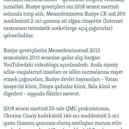
jurnalisti. Rusiye quvetçileri onı 2018 senesi martnıñ
soñunda tutıp aldı. Memedeminovnı Rusiye CK-nıñ 205
maddesiniñ 2-nci qısmına ait olğan cinayette (İnternet
vastasınen terrosistik areketlerge açıq çağıruvlar)
qabaatladılar.
Rusiye quvetçilerini Memedeminovnıñ 2013
senesinden 2015 senesine qadar alıp barğan
YouTubedaki videoblogu açuvlandırdı. Anda siyasiy
adise-vaqialarnıñ izaatları ve islâm normalarına riayet
etmek çağıruvları, Rusiye devlet bayramları – Vatan
imayecisi künü, Dünya qadınlar künü, Bala künü ve
digerleri – aqqında fikirler mevcut.
2018 senesi martnıñ 23-nde QMC prokuraturası,
Ukraina Cinaiy kodeksiniñ 146-ncı maddesiniñ 2-nci
qısmı (insannı qanunsız olaraq azatlıqtan marum etüv