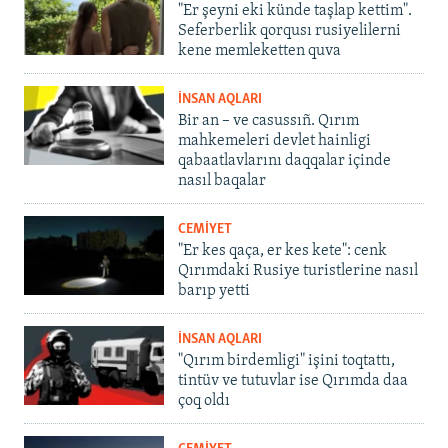
"Er şeyni eki künde taşlap kettim".
Seferberlik qorqusı rusiyelilerni
kene memleketten quva
İNSAN AQLARI
Bir an – ve casussıñ. Qırım
mahkemeleri devlet hainligi
qabaatlavlarını daqqalar içinde
nasıl baqalar
CEMİYET
"Er kes qaça, er kes kete": cenk
Qırımdaki Rusiye turistlerine nasıl
barıp yetti
İNSAN AQLARI
"Qırım birdemligi" işini toqtattı,
tintüv ve tutuvlar ise Qırımda daa
çoq oldı