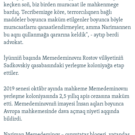
keçken soñ, biz birden muracaat ile mahkenmege
bardıq. Tecribemizge köre, terrorcılıqnen bağlı
maddeler boyunca maküm etilgenler boyunca böyle
muracaatlarnı qanaatlendirmeyler, amma Narimannen
bu aqnı qullanmağa qararına keldik", - aytıp berdi
advokat.
İyünniñ başında Memedeminovnı Rostov vilâyetiniñ
Sadkovskiy qasabasındaki yerleşme koloniyağa etap
ettiler.
2019 senesi oktâbr ayında mahkeme Memedeminovnı
yerleşme koloniyasında 2,5 yıllıq apis cezasına maküm
etti. Memedeminovnıñ imayesi İnsan aqları boyunca
Avropa mahkemesinde dava açmaq niyeti aqqında
bildirdi.
Nariman Memedeminov – qırımtatar blogeri, vatandaş