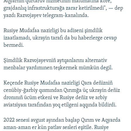
Aqyarnıñ qurtaruv hızmetiniñ malümatına köre,
grajdanlıq infrastrukturağa zarar ketirilmedi", — dep
yazdı Razvojayev telegram-kanalında.
Rusiye Mudafaa nazirligi bu adiseni şimdilik
izaatlamadı, ukrayin tarafı da bu haberlerge cevap
bermedi.
Şimdilik Razvojayevniñ aytqanlarını alternativ
menbalar yardımınen teşkermek mümkün degil.
Keçende Rusiye Mudafaa nazirligi Qara deñizniñ
cenübiy-ğarbiy qısmından Qırımğa üç ukrayin deñiz
dronınıñ ücüm etkeni ve Rusiye deñiz ve arbiy
aviatsiyası tarafından yoq etilgeni aqqında bildirdi.
2022 senesi avgust ayından başlap Qırım ve Aqyarda
aman-aman er kün patlav sesleri eşitile. Rusiye