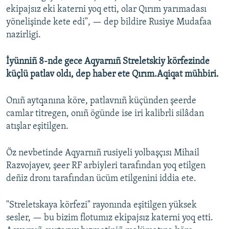
ekipajsız eki katerni yoq etti, olar Qırım yarımadası
Русский
yönelişinde kete edi", — dep bildire Rusiye Mudafaa
nazirligi.
Українською
İyünniñ 8-nde gece Aqyarnıñ Streletskiy körfezinde
QOŞULIÑIZ!
küçlü patlav oldı, dep haber ete Qırım.Aqiqat mühbiri.
Onıñ aytqanına köre, patlavnıñ küçünden şeerde
RFE/RS bütün saytları
camlar titregen, onıñ ögünde ise iri kalibrli silâdan
atışlar eşitilgen.
Öz nevbetinde Aqyarnıñ rusiyeli yolbaşçısı Mihail
Razvojayev, şeer RF arbiyleri tarafından yoq etilgen
deñiz dronı tarafından ücüm etilgenini iddia ete.
"Streletskaya körfezi" rayonında eşitilgen yüksek
sesler, — bu bizim flotumız ekipajsız katerni yoq etti.