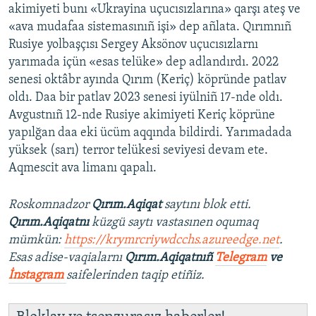
akimiyeti bunı «Ukrayina uçucısızlarına» qarşı ateş ve
«ava mudafaa sistemasınıñ işi» dep añlata. Qırımnıñ
Rusiye yolbaşçısı Sergey Aksönov uçucısızlarnı
yarımada içün «esas telüke» dep adlandırdı. 2022
senesi oktâbr ayında Qırım (Keriç) köpründe patlav
oldı. Daa bir patlav 2023 senesi iyülniñ 17-nde oldı.
Avgustnıñ 12-nde Rusiye akimiyeti Keriç köprüne
yapılğan daa eki ücüm aqqında bildirdi. Yarımadada
yüksek (sarı) terror telükesi seviyesi devam ete.
Aqmescit ava limanı qapalı.
Roskomnadzor
Qırım.Aqiqat
saytını blok etti.
Qırım.Aqiqatnı
küzgü saytı vastasınen oqumaq
mümkün:
https://krymrcriywdcchs.azureedge.net
.
Esas adise-vaqialarnı
Qırım.Aqiqatnıñ
Telegram
ve
İnstagram
saifelerinden taqip etiñiz.