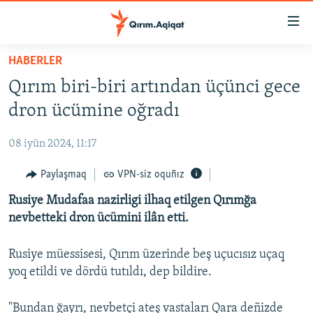
Link
açıqlığı
Esas
HABERLER
mündericege
HABERLER
Qırım biri-biri artından üçünci gece
qaytmaq
SİYASET
Baş
dron ücümine oğradı
İQTİSADİYAT
navigatsiyağa
qaytmaq
08 iyün 2024, 11:17
CEMİYET
Qıdıruvğa
MEDENİYET
Paylaşmaq
VPN-siz oquñız
qaytmaq
İNSAN AQLARI
Rusiye Mudafaa nazirligi ilhaq etilgen Qırımğa
nevbetteki dron ücümini ilân etti.
VİDEO
SÜRET
Rusiye müessisesi, Qırım üzerinde beş uçucısız uçaq
yoq etildi ve dördü tutıldı, dep bildire.
BLOGLAR
FİKİR
"Bundan ğayrı, nevbetçi ateş vastaları Qara deñizde