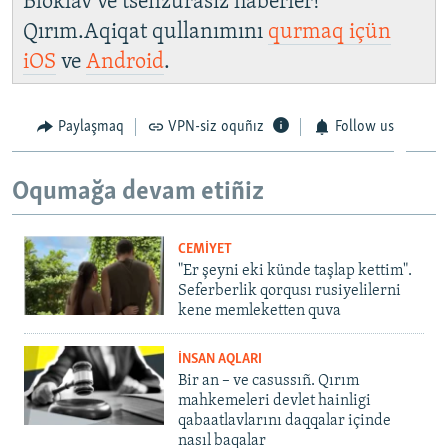
Bloklav ve tsenzurasız haberler!
Qırım.Aqiqat qullanımını
qurmaq içün
iOS
ve
Android
.
Paylaşmaq
VPN-siz oquñız
Follow us
Oqumağa devam etiñiz
CEMİYET
"Er şeyni eki künde taşlap kettim".
Seferberlik qorqusı rusiyelilerni
kene memleketten quva
İNSAN AQLARI
Bir an – ve casussıñ. Qırım
mahkemeleri devlet hainligi
qabaatlavlarını daqqalar içinde
nasıl baqalar