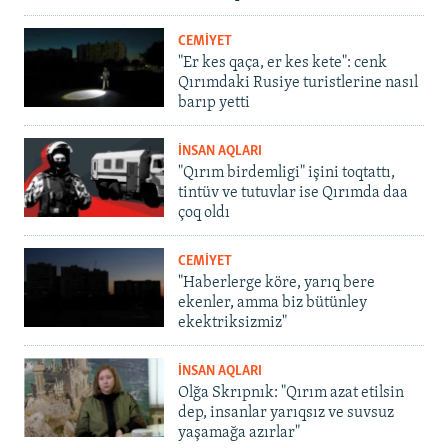
CEMİYET
"Er kes qaça, er kes kete": cenk
Qırımdaki Rusiye turistlerine nasıl
barıp yetti
İNSAN AQLARI
"Qırım birdemligi" işini toqtattı,
tintüv ve tutuvlar ise Qırımda daa
çoq oldı
CEMİYET
"Haberlerge köre, yarıq bere
ekenler, amma biz bütünley
ekektriksizmiz"
İNSAN AQLARI
Olğa Skrıpnık: "Qırım azat etilsin
dep, insanlar yarıqsız ve suvsuz
yaşamağa azırlar"