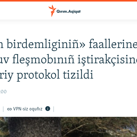
 birdemliginiñ» faallerin
uv fleşmobınıñ iştirakçisin
y protokol tizildi
3:00
VPN-siz oquñız