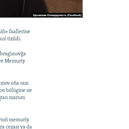
ñ» faallerine
l tizildi.
 İbragimovğa
siye Memuriy
gimov oña razı
on bölügine ne
ıqtan marum
ovnıñ memuriy
a cezası ya da