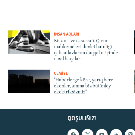
İNSAN AQLARI
Bir an – ve casussıñ. Qırım
mahkemeleri devlet hainligi
qabaatlavlarını daqqalar içinde
nasıl baqalar
CEMİYET
"Haberlerge köre, yarıq bere
ekenler, amma biz bütünley
ekektriksizmiz"
QOŞULIÑIZ!