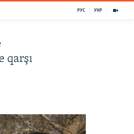
РУС
УКР
e
e qarşı