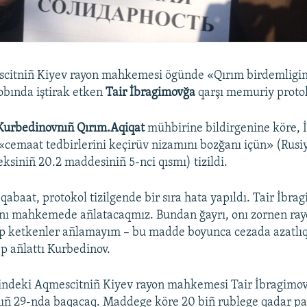
citniñ Kiyev rayon mahkemesi ögünde «Qırım birdemligini
obında iştirak etken
Tair İbragimovğa
qarşı memuriy protoko
Kurbedinovnıñ Qırım.Aqiqat
mühbirine bildirgenine köre,
 «cemaat tedbirlerini keçirüv nizamını bozğanı içün» (Ru
eksiniñ 20.2 maddesiniñ 5-nci qısmı) tizildi.
abaat, protokol tizilgende bir sıra hata yapıldı. Tair İbra
unı mahkemede añlatacaqmız. Bundan ğayrı, onı zornen ray
p ketkenler añlamayım – bu madde boyunca cezada azatl
ep añlattı Kurbedinov.
lindeki Aqmescitniñ Kiyev rayon mahkemesi Tair İbragim
ıñ 29-nda baqacaq. Maddege köre 20 biñ rublege qadar par