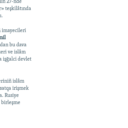
nıñ 27-nde
r» teşkilâtında
ı.
 imayecileri
mil
ndan bu dava
zeri ve islâm
 işğalci devlet
eriniñ islâm
qsatqa irişmek
ta. Rusiye
» birleşme