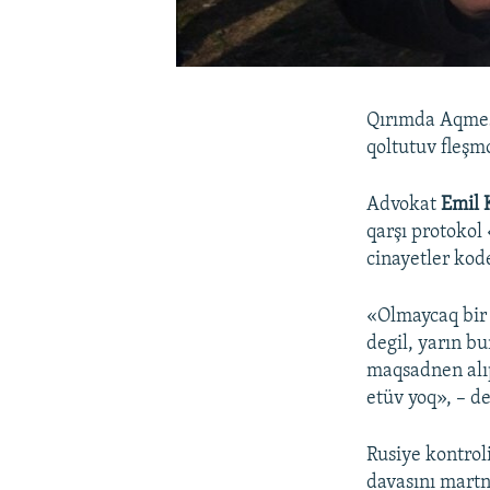
Qırımda Aqmes
qoltutuv fleşm
Advokat
Emil 
qarşı protokol
cinayetler kod
«Olmaycaq bir q
degil, yarın b
maqsadnen alı
etüv yoq», – d
Rusiye kontro
davasını martn