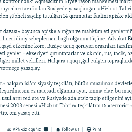
e kontrolindeki Aqmescitniñ Kiyev rayon mahkemesi mart
ruyıcıları tarafından Rusiyede yasaqlanğan «Hizb ut-Tahri
den şübheli sayılıp tutulğan 14 qırımtatar faalini apiske ald
r davası» boyunca apiske alınğan ve mahküm etilgenlerniñ
etilmesi diniy sebeplernen bağlı olğanını tüşüne. Advokat
E
ñ
qayd etkenine köre, Rusiye uquq qoruyıcı organları tarafı
tilgenler – ekseriyeti qırımtatarlar ve ukrain, rus, tacik, a
iger millet vekilleri. Halqara uquq işğal etilgen topraqlarda
rsetmege yasaqlay.
r» halqara islâm siyasiy teşkilâtı, bütün musulman devletl
irleştirilmesini öz maqsadı olğanını ayta, amma olar, bu ma
k usullarnı red ete ve Rusiyede adaletsiz taqip etilgenini ay
si 2003 senesi «Hizb ut-Tahrir» teşkilâtını 15 «terrorist
tip, onı yasaq etti.
VPN-siz oquñız
Follow us
Print