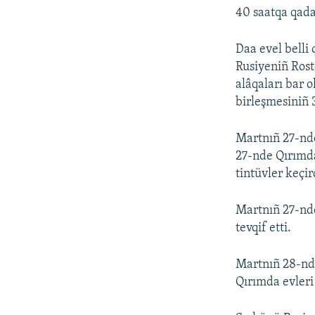
40 saatqa qadar
Daa evel belli
Rusiyeniñ Rost
alâqaları bar 
birleşmesiniñ 3 
Martnıñ 27-nde
27-nde Qırımda
tintüvler keçir
Martnıñ 27-nd
tevqif etti.
Martnıñ 28-nde
Qırımda evleri