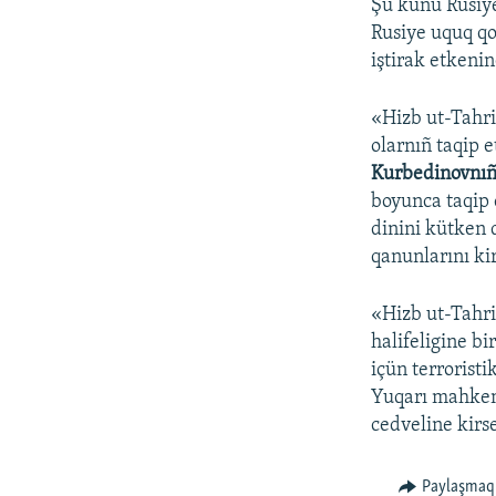
Şu künü Rusiy
Rusiye uquq qo
iştirak etkenin
«Hizb ut-Tahri
olarnıñ taqip 
Kurbedinovnı
boyunca taqip e
dinini kütken d
qanunlarını ki
«Hizb ut-Tahri
halifeligine b
içün terroristi
Yuqarı mahkeme
cedveline kirse
Paylaşmaq