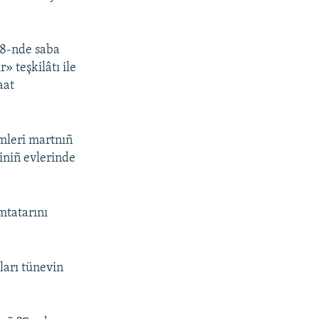
28-nde saba
 teşkilâtı ile
aat
imleri martnıñ
iniñ evlerinde
mtatarını
ları tünevin