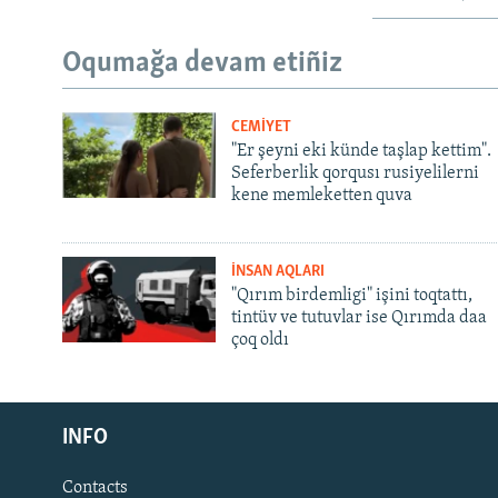
Oqumağa devam etiñiz
CEMİYET
"Er şeyni eki künde taşlap kettim".
Seferberlik qorqusı rusiyelilerni
kene memleketten quva
İNSAN AQLARI
"Qırım birdemligi" işini toqtattı,
tintüv ve tutuvlar ise Qırımda daa
çoq oldı
Русский
INFO
Українською
Contacts
QOŞULIÑIZ!