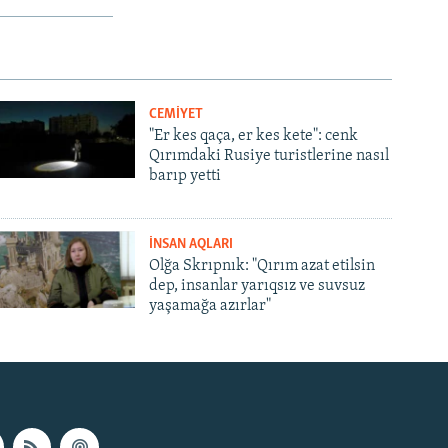
CEMİYET
"Er kes qaça, er kes kete": cenk
Qırımdaki Rusiye turistlerine nasıl
barıp yetti
İNSAN AQLARI
Olğa Skrıpnık: "Qırım azat etilsin
dep, insanlar yarıqsız ve suvsuz
yaşamağa azırlar"