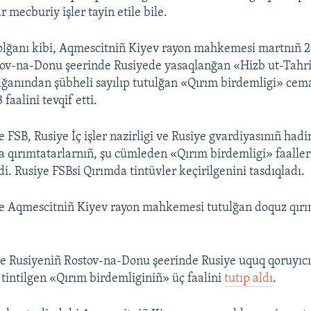
 mecburiy işler tayin etile bile.
 olğanı kibi, Aqmescitniñ Kiyev rayon mahkemesi martnıñ 
ov-na-Donu şeerinde Rusiyede yasaqlanğan «Hizb ut-Tahrir»
olğanından şübheli sayılıp tutulğan «Qırım birdemligi» cem
faalini tevqif etti.
 FSB, Rusiye İç işler nazirligi ve Rusiye gvardiyasınıñ had
 qırımtatarlarnıñ, şu cümleden «Qırım birdemligi» faaller
di. Rusiye FSBsi Qırımda tintüvler keçirilgenini tasdıqladı.
e Aqmescitniñ Kiyev rayon mahkemesi tutulğan doquz qırı
 Rusiyeniñ Rostov-na-Donu şeerinde Rusiye uquq qoruyıcı
 tintilgen «Qırım birdemliginiñ» üç faalini
tutıp aldı
.