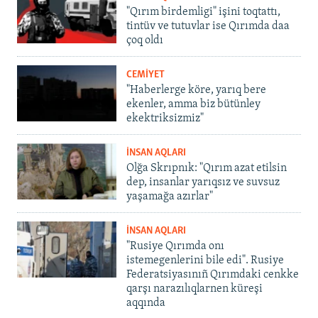
"Qırım birdemligi" işini toqtattı,
tintüv ve tutuvlar ise Qırımda daa
çoq oldı
CEMİYET
"Haberlerge köre, yarıq bere
ekenler, amma biz bütünley
ekektriksizmiz"
İNSAN AQLARI
Olğa Skrıpnık: "Qırım azat etilsin
dep, insanlar yarıqsız ve suvsuz
yaşamağa azırlar"
İNSAN AQLARI
"Rusiye Qırımda onı
istemegenlerini bile edi". Rusiye
Federatsiyasınıñ Qırımdaki cenkke
qarşı narazılıqlarnen küreşi
aqqında