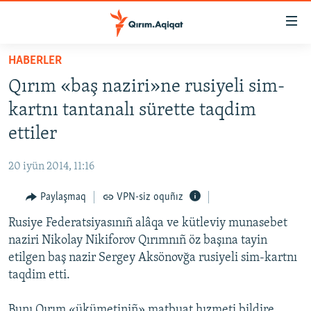
Link
açıqlığı
Esas
HABERLER
mündericege
HABERLER
Qırım «baş naziri»ne rusiyeli sim-
qaytmaq
SİYASET
Baş
kartnı tantanalı sürette taqdim
İQTİSADİYAT
navigatsiyağa
ettiler
qaytmaq
CEMİYET
Qıdıruvğa
20 iyün 2014, 11:16
MEDENİYET
qaytmaq
Paylaşmaq
VPN-siz oquñız
İNSAN AQLARI
Rusiye Federatsiyasınıñ alâqa ve kütleviy munasebet
VİDEO
naziri Nikolay Nikiforov Qırımnıñ öz başına tayin
SÜRET
etilgen baş nazir Sergey Aksönovğa rusiyeli sim-kartnı
BLOGLAR
taqdim etti.
FİKİR
Bunı Qırım «ükümetiniñ» matbuat hızmeti bildire.