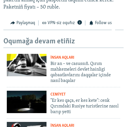
paketni almaq içün pasportnı taqdim etmek kerek.
Paketniñ fiyatı – 50 ruble.
Paylaşmaq
VPN-siz oquñız
Follow us
Oqumağa devam etiñiz
İNSAN AQLARI
Bir an – ve casussıñ. Qırım
mahkemeleri devlet hainligi
qabaatlavlarını daqqalar içinde
nasıl baqalar
CEMİYET
"Er kes qaça, er kes kete": cenk
Qırımdaki Rusiye turistlerine nasıl
barıp yetti
İNSAN AQLARI