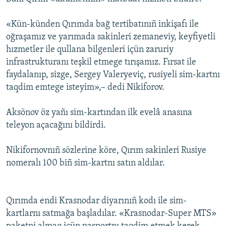
Русский
«Kün-künden Qırımda bağ tertibatınıñ inkişafı ile
Українською
oğraşamız ve yarımada sakinleri zemaneviy, keyfiyetli
hızmetler ile qullana bilgenleri içün zaruriy
infrastrukturanı teşkil etmege tırışamız. Fırsat ile
QOŞULIÑIZ!
faydalanıp, sizge, Sergey Valeryeviç, rusiyeli sim-kartnı
taqdim emtege isteyim»,– dedi Nikiforov.
RFE/RS bütün saytları
Aksönov öz yañı sim-kartından ilk evelâ anasına
teleyon açacağını bildirdi.
Nikifornovnıñ sözlerine köre, Qırım sakinleri Rusiye
nomeralı 100 biñ sim-kartnı satın aldılar.
Qırımda endi Krasnodar diyarınıñ kodı ile sim-
kartlarnı satmağa başladılar. «Krasnodar-Super MTS»