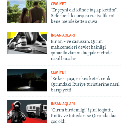
CEMİYET
"Er şeyni eki künde taşlap kettim".
Seferberlik qorqusı rusiyelilerni
kene memleketten quva
İNSAN AQLARI
Bir an – ve casussıñ. Qırım
mahkemeleri devlet hainligi
qabaatlavlarını daqqalar içinde
nasıl baqalar
CEMİYET
"Er kes qaça, er kes kete": cenk
Qırımdaki Rusiye turistlerine nasıl
barıp yetti
İNSAN AQLARI
"Qırım birdemligi" işini toqtattı,
tintüv ve tutuvlar ise Qırımda daa
çoq oldı