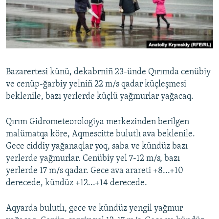
Русский
Українською
QOŞULIÑIZ!
Bazarertesi künü, dekabrniñ 23-ünde Qırımda cenübiy
ve cenüp-ğarbiy yelniñ 22 m/s qadar küçleşmesi
beklenile, bazı yerlerde küçlü yağmurlar yağacaq.
RFE/RS bütün saytları
Qırım Gidrometeorologiya merkezinden berilgen
malümatqa köre, Aqmescitte bulutlı ava beklenile.
Gece ciddiy yağanaqlar yoq, saba ve kündüz bazı
yerlerde yağmurlar. Cenübiy yel 7-12 m/s, bazı
yerlerde 17 m/s qadar. Gece ava arareti +8...+10
derecede, kündüz +12...+14 derecede.
Aqyarda bulutlı, gece ve kündüz yengil yağmur