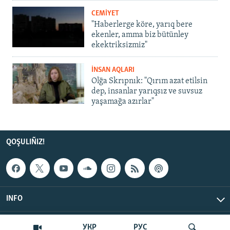
CEMİYET
"Haberlerge köre, yarıq bere
ekenler, amma biz bütünley
ekektriksizmiz"
İNSAN AQLARI
Olğa Skrıpnık: "Qırım azat etilsin
dep, insanlar yarıqsız ve suvsuz
yaşamağa azırlar"
QOŞULIÑIZ!
INFO
© Qırım.Aqiqat, 2026 | All Rights Reserved.
УКР
РУС