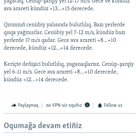
yağacaq. Cenüp-şarqiy yel 12-17 m/s. Gece ve kündüz
ava arareti kündüz +13...+15 derecede.
Qırımnıñ cenübiy yalısında bulutlılıq. Bazı yerlerde
qısqa yağmurlar. Cenübiy yel 7-12 m/s, kündüz bazı
yerlerde 17 m/s qadar. Gece ava arareti +8...+10
derecede, kündüz +12...+14 derecede.
Keriçte deñişici bulutlılıq, yaganaqlarsız. Cenüp-şarqiy
yel 6-11 m/s. Gece ava arareti +8...+10 derecede,
kündüz +12...+14 derecede.
Paylaşmaq
VPN-siz oquñız
Follow us
Oqumağa devam etiñiz