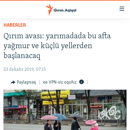
Link
açıqlığı
Esas
HABERLER
mündericege
HABERLER
Qırım avası: yarımadada bu afta
qaytmaq
SİYASET
Baş
yağmur ve küçlü yellerden
İQTİSADİYAT
navigatsiyağa
başlanacaq
qaytmaq
CEMİYET
Qıdıruvğa
23 dekabr 2019, 07:15
MEDENİYET
qaytmaq
Paylaşmaq
VPN-siz oquñız
İNSAN AQLARI
VİDEO
SÜRET
BLOGLAR
FİKİR