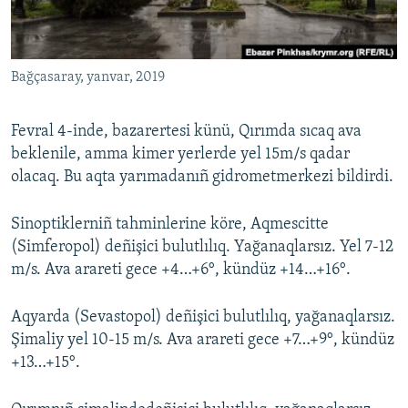
Русский
Українською
Bağçasaray, yanvar, 2019
QOŞULIÑIZ!
Fevral 4-inde, bazarertesi künü, Qırımda sıcaq ava
beklenile, amma kimer yerlerde yel 15m/s qadar
olacaq. Bu aqta yarımadanıñ gidrometmerkezi bildirdi.
RFE/RS bütün saytları
Sinoptiklerniñ tahminlerine köre, Aqmescitte
(Simferopol) deñişici bulutlılıq. Yağanaqlarsız. Yel 7-12
m/s. Ava arareti gece +4…+6°, kündüz +14…+16°.
Aqyarda (Sevastopol) deñişici bulutlılıq, yağanaqlarsız.
Şimaliy yel 10-15 m/s. Ava arareti gece +7…+9°, kündüz
+13…+15°.