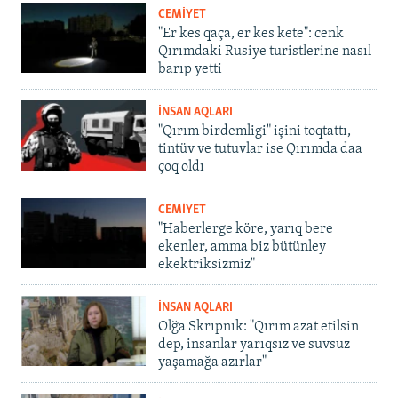
CEMİYET
"Er kes qaça, er kes kete": cenk
Qırımdaki Rusiye turistlerine nasıl
barıp yetti
İNSAN AQLARI
"Qırım birdemligi" işini toqtattı,
tintüv ve tutuvlar ise Qırımda daa
çoq oldı
CEMİYET
"Haberlerge köre, yarıq bere
ekenler, amma biz bütünley
ekektriksizmiz"
İNSAN AQLARI
Olğa Skrıpnık: "Qırım azat etilsin
dep, insanlar yarıqsız ve suvsuz
yaşamağa azırlar"