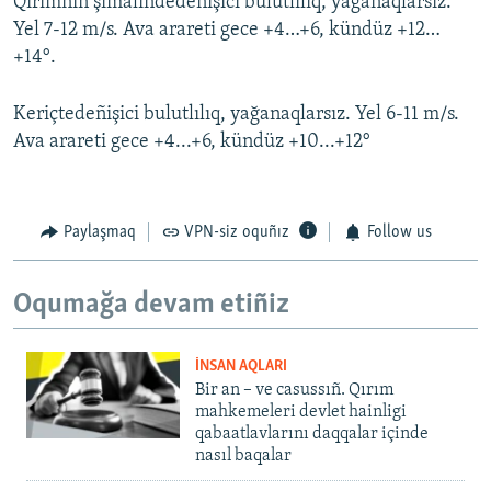
Qırımnıñ şimalindedeñişici bulutlılıq, yağanaqlarsız.
Yel 7-12 m/s. Ava arareti gece +4…+6, kündüz +12…
+14°.
Keriçtedeñişici bulutlılıq, yağanaqlarsız. Yel 6-11 m/s.
Ava arareti gece +4...+6, kündüz +10...+12°
Paylaşmaq
VPN-siz oquñız
Follow us
Oqumağa devam etiñiz
İNSAN AQLARI
Bir an – ve casussıñ. Qırım
mahkemeleri devlet hainligi
qabaatlavlarını daqqalar içinde
nasıl baqalar