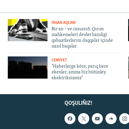
İNSAN AQLARI
Bir an – ve casussıñ. Qırım
mahkemeleri devlet hainligi
qabaatlavlarını daqqalar içinde
nasıl baqalar
CEMİYET
"Haberlerge köre, yarıq bere
ekenler, amma biz bütünley
ekektriksizmiz"
QOŞULIÑIZ!