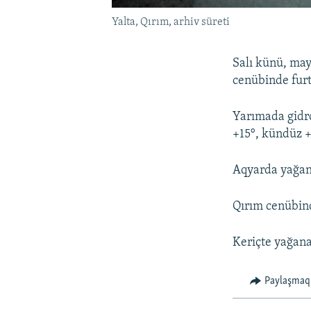
Yalta, Qırım, arhiv süreti
Salı künü, may
cenübinde fur
Yarımada gidr
+15°, kündüz 
Aqyarda yağan
Qırım cenübind
Keriçte yağana
Paylaşmaq