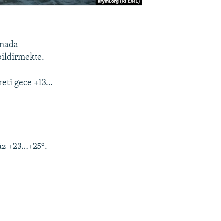
ımada
bildirmekte.
reti gece +13…
üz +23…+25°.