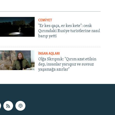
CEMİYET
"Er kes qaça, er kes kete": cenk
Qırımdaki Rusiye turistlerine nasıl
barıp yetti
İNSAN AQLARI
Olğa Skrıpnık: "Qırım azat etilsin
dep, insanlar yarıqsız ve suvsuz
yaşamağa azırlar"