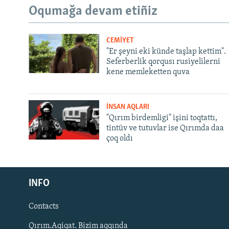
Oqumağa devam etiñiz
CEMİYET
"Er şeyni eki künde taşlap kettim".
Seferberlik qorqusı rusiyelilerni
kene memleketten quva
İNSAN AQLARI
"Qırım birdemligi" işini toqtattı,
tintüv ve tutuvlar ise Qırımda daa
çoq oldı
Русский
INFO
Українською
Contacts
QOŞULIÑIZ!
Qırım.Aqiqat. Bizim aqqında