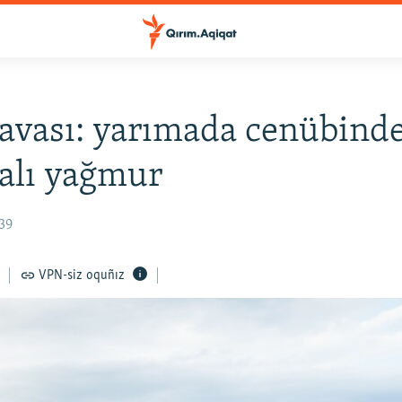
avası: yarımada cenübind
alı yağmur
39
VPN-siz oquñız