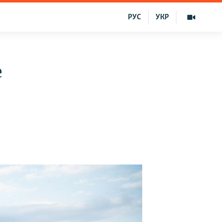
РУС
УКР
e