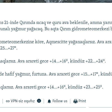
ıs 21-inde Qırımda sıcaq ve quru ava beklenile, amma yar
tunalı yağmur yağacaq. Bu aqta Qırım gidrometeomerkezi 
ometeomerkezine köre, Aqmescitte yağanaqlarsız. Ava ara
+25…+27°.
aqlarsız. Ava arareti gece +14…+16°, kündüz +22…+24°.
e hafif yağmur, furtuna. Ava arareti gece +15…+17°, künd
qlarsız. Ava arareti gece +14…+16°, kündüz +23…+25°.
VPN-siz oquñız
Follow us
Print