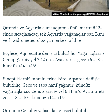
Русский
Українською
Qırımda ve Aqyarda cumaaqşamı künü, martnıñ 12-
QOŞULIÑIZ!
sinde sıcaqlaşacaq, tek Aqyarda yağanaqlar bar. Bunı
yerli Gidrometeorologiya merkezi bildire.
Böylece, Aqmescitte deñişici bulutlılıq. Yağanaqlarsız.
RFE/RS bütün saytları
Cenüp-ğarbiy yel 7-12 m/s. Ava arareti gece +6…+8°;
kündüz +14…+16°
Sinoptiklerniñ tahminlerine köre, Aqyarda deñişici
bulutlılıq. Gece ve saba hafif yağmur; kündüz
yağanaqlarsız. Cenüp-şarqiy yel 6-11 m/s. Ava arareti
gece +8…+10º, kündüz +14…+16°.
Qırımnıñ Cenübiy yalısında deñişici bulutlılıq,