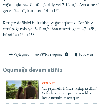
yağanaqlarsız. Cenüp-ğarbiy yel 7-12 m/s. Ava arareti
gece +7…+9°; kündüz +14…+16°.
Keriçte deñişici bulutlılıq, yağanaqlarsız. Cenübiy,
cenüp-ğarbiy yel 6-11 m/s. Ava arareti gece +7…+9°,
kündüz +13…+15°.
Paylaşmaq
VPN-siz oquñız
Follow us
Oqumağa devam etiñiz
CEMİYET
"Er şeyni eki künde taşlap kettim".
Seferberlik qorqusı rusiyelilerni
kene memleketten quva