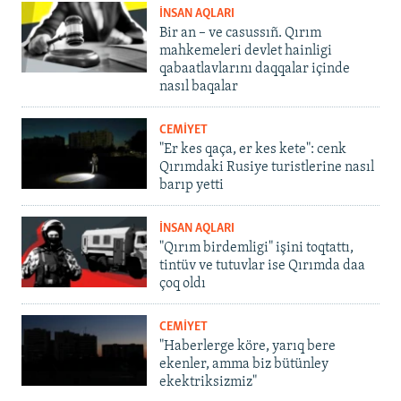
İNSAN AQLARI
Bir an – ve casussıñ. Qırım
mahkemeleri devlet hainligi
qabaatlavlarını daqqalar içinde
nasıl baqalar
CEMİYET
"Er kes qaça, er kes kete": cenk
Qırımdaki Rusiye turistlerine nasıl
barıp yetti
İNSAN AQLARI
"Qırım birdemligi" işini toqtattı,
tintüv ve tutuvlar ise Qırımda daa
çoq oldı
CEMİYET
"Haberlerge köre, yarıq bere
ekenler, amma biz bütünley
ekektriksizmiz"