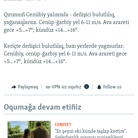
Qırımnıñ Cenübiy yalısında - deñişici bulutlılıq,
yağanaqlarsız. Cenüp-ğarbiy yel 6-11 m/s. Ava arareti
gece +5…+7°; kündüz +14…+16°.
Keriçte deñişici bulutlılıq, bazı yerlerde yagmurlar.
Cenübiy, cenüp-ğarbiy yel 6-11 m/s. Ava arareti gece
+5…+7°, kündüz +14…+16°.
Paylaşmaq
VPN-siz oquñız
Follow us
Oqumağa devam etiñiz
CEMİYET
"Er şeyni eki künde taşlap kettim".
Seferberlik qorqusı rusiyelilerni