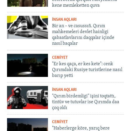
kene memleketten quva
İNSAN AQLARI
Bir an – ve casussıñ. Qırım
mahkemeleri devlet hainligi
qabaatlavlarını daqqalar içinde
nasıl baqalar
CEMİYET
"Er kes qaça, er kes kete": cenk
Qırımdaki Rusiye turistlerine nasıl
barıp yetti
İNSAN AQLARI
"Qırım birdemligi" işini toqtattı,
tintüv ve tutuvlar ise Qırımda daa
çoq oldı
CEMİYET
"Haberlerge köre, yarıq bere