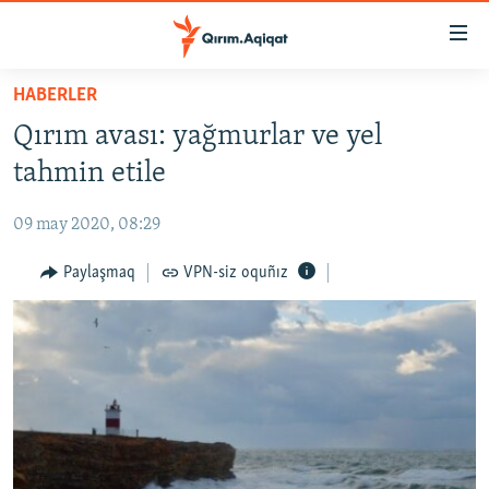
Link
açıqlığı
Esas
HABERLER
mündericege
HABERLER
Qırım avası: yağmurlar ve yel
qaytmaq
SİYASET
Baş
tahmin etile
İQTİSADİYAT
navigatsiyağa
qaytmaq
09 may 2020, 08:29
CEMİYET
Qıdıruvğa
MEDENİYET
Paylaşmaq
VPN-siz oquñız
qaytmaq
İNSAN AQLARI
VİDEO
SÜRET
BLOGLAR
FİKİR