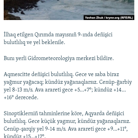
Русский
Українською
İlhaq etilgen Qırımda mayısnıñ 9-ında deñişici
QOŞULIÑIZ!
bulutlılıq ve yel beklenile.
Bunı yerli Gidrometeorologiya merkezi bildire.
RFE/RS bütün saytları
Aqmescitte deñişici bulutlılıq. Gece ve saba biraz
yağmur yağacaq; kündüz yağanaqlarsız. Cenüp-ğarbiy
yel 8-13 m/s. Ava arareti gece +5…+7°; kündüz +14…
+16° derecede.
Sinoptiklerniñ tahminlerine köre, Aqyarda deñişici
bulutlılıq. Gece küçük yagmur, kündüz yağanaqlarsız.
Cenüp-şarqiy yel 9-14 m/s. Ava arareti gece +9…+11º,
kündüz +15…+17°.