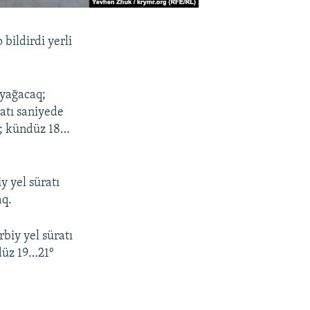
bildirdi yerli
 yağacaq;
atı saniyede
°; kündüz 18…
 yel süratı
aq.
biy yel süratı
ndüz 19…21°