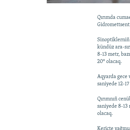
Qırımda cumaer
Gidromettsent
Sinoptiklerniñ
kündüz ara-sır
8-13 metr, baz
20° olacaq.
Aqyarda gece 
saniyede 12-17
Qırımnıñ cenüb
saniyede 8-13 
olacaq.
Keriçte yağmur