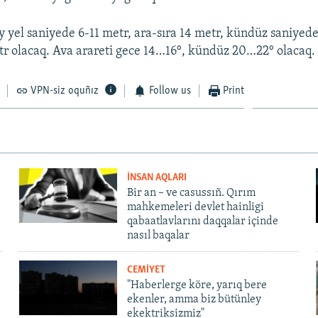
 yel saniyede 6-11 metr, ara-sıra 14 metr, kündüz saniyede
tr olacaq. Ava arareti gece 14…16°, kündüz 20…22° olacaq.
VPN-siz oquñız
Follow us
Print
İNSAN AQLARI
Bir an – ve casussıñ. Qırım
mahkemeleri devlet hainligi
qabaatlavlarını daqqalar içinde
nasıl baqalar
CEMİYET
"Haberlerge köre, yarıq bere
ekenler, amma biz bütünley
ekektriksizmiz"