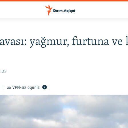
avası: yağmur, furtuna ve 
9:03
VPN-siz oquñız