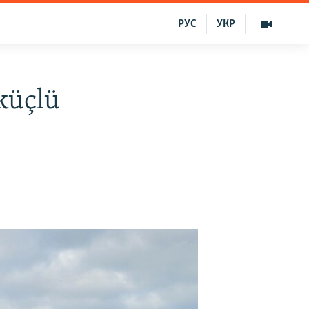
РУС
УКР
küçlü