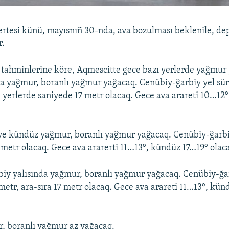
tesi künü, mayısnıñ 30-nda, ava bozulması beklenile, dep 
r.
 tahminlerine köre, Aqmescitte gece bazı yerlerde yağmur
a yağmur, boranlı yağmur yağacaq. Cenübiy-ğarbiy yel sür
ı yerlerde saniyede 17 metr olacaq. Gece ava arareti 10…12
ve kündüz yağmur, boranlı yağmur yağacaq. Cenübiy-ğarbiy
 metr olacaq. Gece ava ararerti 11…13°, kündüz 17…19° olac
iy yalısında yağmur, boranlı yağmur yağacaq. Cenübiy-ğar
metr, ara-sıra 17 metr olacaq. Gece ava arareti 11…13°, kü
, boranlı yağmur az yağacaq.