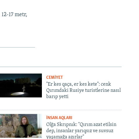
 12-17 metr,
CEMİYET
"Er kes qaça, er kes kete": cenk
Qırımdaki Rusiye turistlerine nasıl
barıp yetti
İNSAN AQLARI
Olğa Skrıpnık: "Qırım azat etilsin
dep, insanlar yarıqsız ve suvsuz
yaşamağa azırlar"