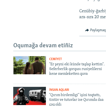
Cenübiy-ğarbiy
ara-sıra 20 me
Paylaşmaq
Oqumağa devam etiñiz
CEMİYET
"Er şeyni eki künde taşlap kettim".
Seferberlik qorqusı rusiyelilerni
kene memleketten quva
İNSAN AQLARI
"Qırım birdemligi" işini toqtattı,
tintüv ve tutuvlar ise Qırımda daa
çoq oldı