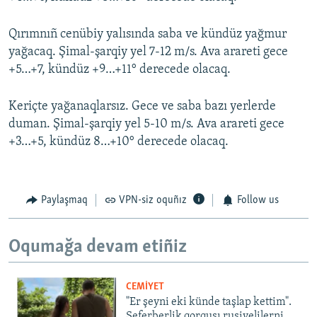
Qırımnıñ cenübiy yalısında saba ve kündüz yağmur
yağacaq. Şimal-şarqiy yel 7-12 m/s. Ava arareti gece
+5…+7, kündüz +9…+11° derecede olacaq.
Keriçte yağanaqlarsız. Gece ve saba bazı yerlerde
duman. Şimal-şarqiy yel 5-10 m/s. Ava arareti gece
+3…+5, kündüz 8…+10° derecede olacaq.
Paylaşmaq
VPN-siz oquñız
Follow us
Oqumağa devam etiñiz
CEMİYET
"Er şeyni eki künde taşlap kettim".
Seferberlik qorqusı rusiyelilerni