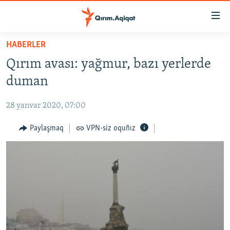
Link
açıqlığı
Esas
HABERLER
mündericege
HABERLER
Qırım avası: yağmur, bazı yerlerde
qaytmaq
SİYASET
Baş
duman
İQTİSADİYAT
navigatsiyağa
qaytmaq
28 yanvar 2020, 07:00
CEMİYET
Qıdıruvğa
MEDENİYET
Paylaşmaq
VPN-siz oquñız
qaytmaq
İNSAN AQLARI
VİDEO
SÜRET
BLOGLAR
FİKİR