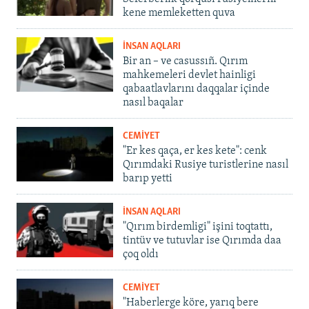
kene memleketten quva
İNSAN AQLARI
Bir an – ve casussıñ. Qırım
mahkemeleri devlet hainligi
qabaatlavlarını daqqalar içinde
nasıl baqalar
CEMİYET
"Er kes qaça, er kes kete": cenk
Qırımdaki Rusiye turistlerine nasıl
barıp yetti
İNSAN AQLARI
"Qırım birdemligi" işini toqtattı,
tintüv ve tutuvlar ise Qırımda daa
çoq oldı
CEMİYET
"Haberlerge köre, yarıq bere