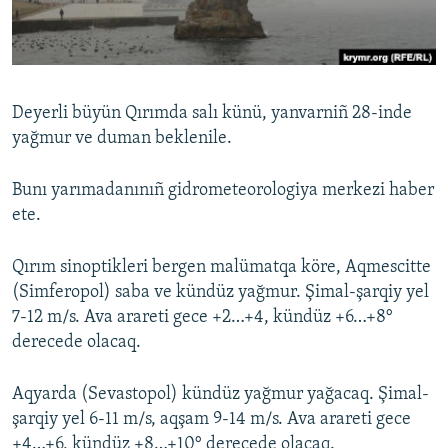
Русский
Українською
Deyerli büyün Qırımda salı künü, yanvarniñ 28-inde
QOŞULIÑIZ!
yağmur ve duman beklenile.
Bunı yarımadanınıñ gidrometeorologiya merkezi haber
ete.
RFE/RS bütün saytları
Qırım sinoptikleri bergen malümatqa köre, Aqmescitte
(Simferopol) saba ve kündüz yağmur. Şimal-şarqiy yel
7-12 m/s. Ava arareti gece +2…+4, kündüz +6…+8°
derecede olacaq.
Aqyarda (Sevastopol) kündüz yağmur yağacaq. Şimal-
şarqiy yel 6-11 m/s, aqşam 9-14 m/s. Ava arareti gece
+4…+6, kündüz +8…+10° derecede olacaq.