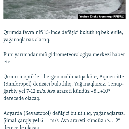
Русский
Українською
Qırımda fevralniñ 15-inde deñişici bulutlılıq beklenile,
QOŞULIÑIZ!
yağanaqlarsız olacaq.
Bunı yarımadanınıñ gidrometeorologiya merkezi haber
ete.
RFE/RS bütün saytları
Qırım sinoptikleri bergen malümatqa köre, Aqmescitte
(Simferopol) deñişici bulutlılıq. Yağanaqlarsız. Cenüp-
ğarbiy yel 7-12 m/s. Ava arareti kündüz +8…+10°
derecede olacaq.
Aqyarda (Sevastopol) deñişici bulutlılıq, yağanaqlarsız.
Şimal-şarqiy yel 6-11 m/s. Ava arareti kündüz +7…+9°
derecede olacaq.