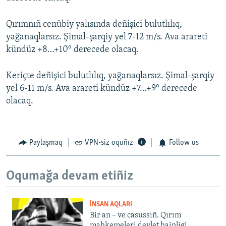
Qırımnıñ cenübiy yalısında deñişici bulutlılıq,
yağanaqlarsız. Şimal-şarqiy yel 7-12 m/s. Ava arareti
kündüz +8…+10° derecede olacaq.
Keriçte deñişici bulutlılıq, yağanaqlarsız. Şimal-şarqiy
yel 6-11 m/s. Ava arareti kündüz +7…+9° derecede
olacaq.
Paylaşmaq
VPN-siz oquñız
Follow us
Oqumağa devam etiñiz
İNSAN AQLARI
Bir an – ve casussıñ. Qırım
mahkemeleri devlet hainligi