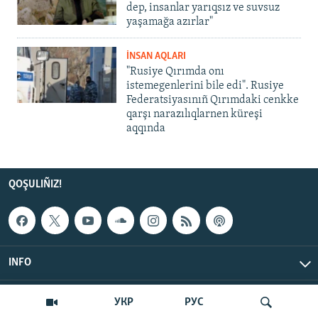
dep, insanlar yarıqsız ve suvsuz
yaşamağa azırlar"
İNSAN AQLARI
"Rusiye Qırımda onı
istemegenlerini bile edi". Rusiye
Federatsiyasınıñ Qırımdaki cenkke
qarşı narazılıqlarnen küreşi
aqqında
QOŞULIÑIZ!
INFO
© Qırım.Aqiqat, 2026 | All Rights Reserved.
УКР
РУС