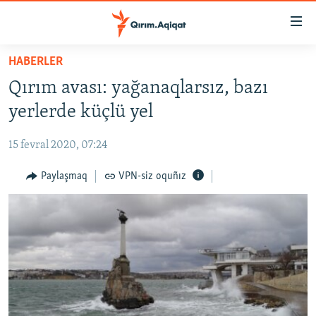
Link
açıqlığı
Esas
HABERLER
mündericege
HABERLER
Qırım avası: yağanaqlarsız, bazı
qaytmaq
SİYASET
Baş
yerlerde küçlü yel
İQTİSADİYAT
navigatsiyağa
qaytmaq
15 fevral 2020, 07:24
CEMİYET
Qıdıruvğa
MEDENİYET
Paylaşmaq
VPN-siz oquñız
qaytmaq
İNSAN AQLARI
VİDEO
SÜRET
BLOGLAR
FİKİR