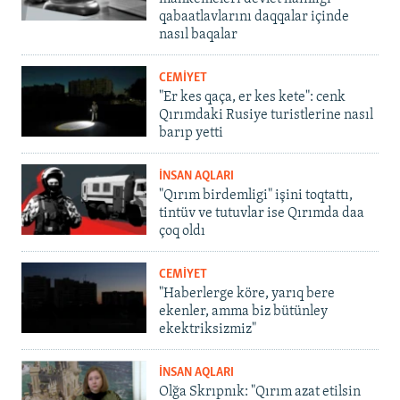
qabaatlavlarını daqqalar içinde
nasıl baqalar
CEMİYET
"Er kes qaça, er kes kete": cenk
Qırımdaki Rusiye turistlerine nasıl
barıp yetti
İNSAN AQLARI
"Qırım birdemligi" işini toqtattı,
tintüv ve tutuvlar ise Qırımda daa
çoq oldı
CEMİYET
"Haberlerge köre, yarıq bere
ekenler, amma biz bütünley
ekektriksizmiz"
İNSAN AQLARI
Olğa Skrıpnık: "Qırım azat etilsin