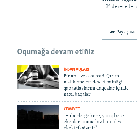
+9° derecede o
Paylaşmaq
Oqumağa devam etiñiz
İNSAN AQLARI
Bir an – ve casussıñ. Qırım
mahkemeleri devlet hainligi
qabaatlavlarını daqqalar içinde
nasıl baqalar
CEMİYET
"Haberlerge köre, yarıq bere
ekenler, amma biz bütünley
ekektriksizmiz"