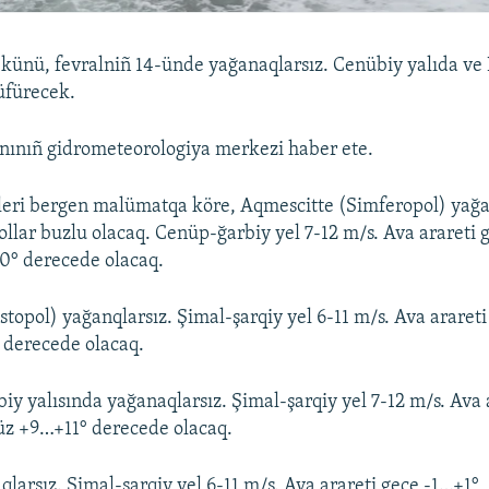
künü, fevralniñ 14-ünde yağanaqlarsız. Cenübiy yalıda ve K
üfürecek.
nınıñ gidrometeorologiya merkezi haber ete.
leri bergen malümatqa köre, Aqmescitte (Simferopol) yağa
ollar buzlu olacaq. Cenüp-ğarbiy yel 7-12 m/s. Ava arareti 
° derecede olacaq.
topol) yağanqlarsız. Şimal-şarqiy yel 6-11 m/s. Ava arareti
 derecede olacaq.
iy yalısında yağanaqlarsız. Şimal-şarqiy yel 7-12 m/s. Ava 
z +9…+11° derecede olacaq.
qlarsız. Şimal-şarqiy yel 6-11 m/s. Ava arareti gece -1…+1°