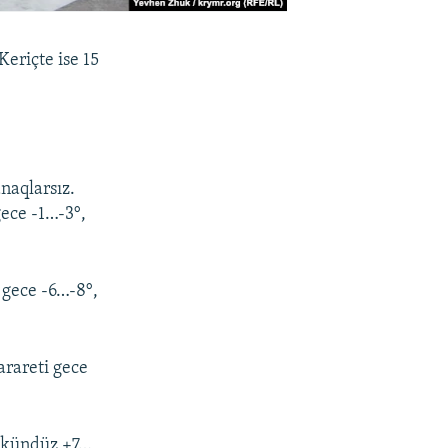
eriçte ise 15
naqlarsız.
gece -1…-3°,
 gece -6…-8°,
arareti gece
, kündüz +7…