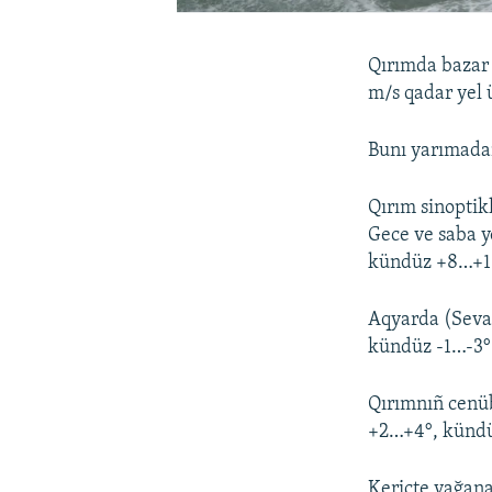
Qırımda bazar 
m/s qadar yel 
Bunı yarımada
Qırım sinoptik
Gece ve saba y
kündüz +8…+10
Aqyarda (Sevas
kündüz -1…-3°
Qırımnıñ cenüb
+2…+4°, kündü
Keriçte yağana