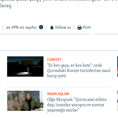
lacaq.
VPN-siz oquñız
Follow us
Print
CEMİYET
"Er kes qaça, er kes kete": cenk
Qırımdaki Rusiye turistlerine nasıl
barıp yetti
İNSAN AQLARI
Olğa Skrıpnık: "Qırım azat etilsin
dep, insanlar yarıqsız ve suvsuz
yaşamağa azırlar"