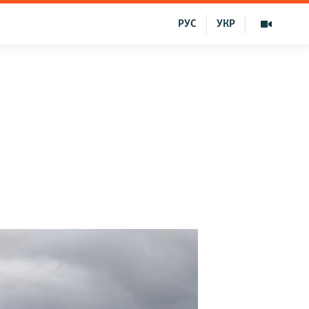
РУС
УКР