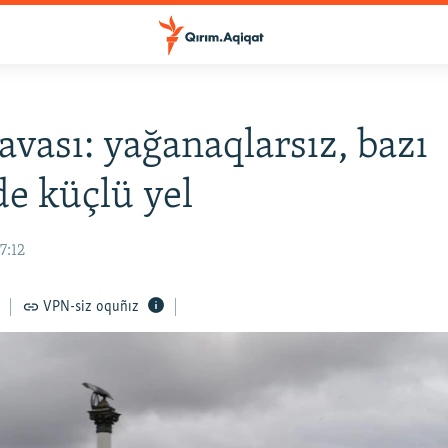
avası: yağanaqlarsız, bazı
de küçlü yel
7:12
VPN-siz oquñız