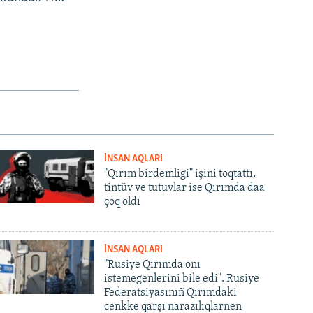
İNSAN AQLARI
"Qırım birdemligi" işini toqtattı,
tintüv ve tutuvlar ise Qırımda daa
çoq oldı
İNSAN AQLARI
"Rusiye Qırımda onı
istemegenlerini bile edi". Rusiye
Federatsiyasınıñ Qırımdaki
cenkke qarşı narazılıqlarnen